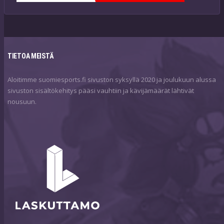
TIETOA MEISTÄ
Aloitimme suomiesports.fi sivuston syksyllä 2020 ja joulukuun alussa
sivuston sisältökehitys pääsi vauhtiin ja kävijämäärät lähtivät
nousuun.