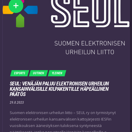
ESPORTS
UUTINEN
YLEINEN
SEUL: VENÄJÄN PALUU ELEKTRONISEN URHEILUN
KANSAINVÄLISILLE KILPAKENTILLE HÄPEÄLLINEN
PÄÄTÖS
29.8.2023
Suomen elektronisen urheilun liitto – SEUL ry on tyrmistynyt
elektronisen urheilun kansainvälisen kattojärjestö IESFin
vuosikouksen äänestyksen tuloksena syntyneestä
päätöksestä, jonka perusteella Venäjän kansallisille e-