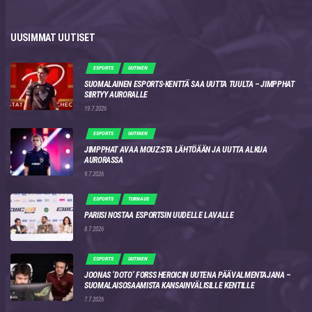
UUSIMMAT UUTISET
ESPORTS
UUTINEN
SUOMALAINEN ESPORTS-KENTTÄ SAA UUTTA TUULTA – JIMPPHAT
SIIRTYY AURORALLE
19.7.2026
ESPORTS
UUTINEN
JIMPPHAT AVAA MOUZ:STA LÄHTÖÄÄN JA UUTTA ALKUA
AURORASSA
9.7.2026
ESPORTS
TURNAUS
PARIISI NOSTAA ESPORTSIN UUDELLE LAVALLE
8.7.2026
ESPORTS
UUTINEN
JOONAS ‘DOTO’ FORSS HEROICIN UUTENA PÄÄVALMENTAJANA –
SUOMALAISOSAAMISTA KANSAINVÄLISILLE KENTILLE
7.7.2026