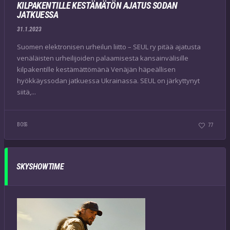
KILPAKENTILLE KESTÄMÄTÖN AJATUS SODAN
JATKUESSA
31.1.2023
Suomen elektronisen urheilun liitto – SEUL ry pitää ajatusta
venäläisten urheilijoiden palaamisesta kansainvälisille
kilpakentille kestämättömänä Venäjän häpeällisen
hyökkäyssodan jatkuessa Ukrainassa. SEUL on järkyttynyt
siitä,...
BOSS
77
SKYSHOWTIME