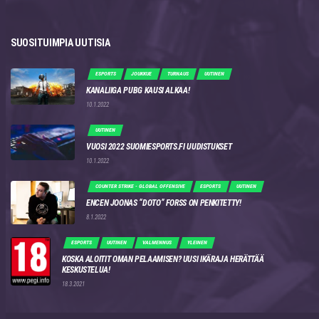
SUOSITUIMPIA UUTISIA
ESPORTS
JOUKKUE
TURNAUS
UUTINEN
KANALIIGA PUBG KAUSI ALKAA!
10.1.2022
UUTINEN
VUOSI 2022 SUOMIESPORTS.FI UUDISTUKSET
10.1.2022
COUNTER STRIKE - GLOBAL OFFENSIVE
ESPORTS
UUTINEN
ENCEN JOONAS “DOTO” FORSS ON PENKITETTY!
8.1.2022
ESPORTS
UUTINEN
VALMENNUS
YLEINEN
KOSKA ALOITIT OMAN PELAAMISEN? UUSI IKÄRAJA HERÄTTÄÄ
KESKUSTELUA!
18.3.2021