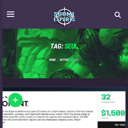
TAG:
SEUL
HOME
UUTISET
SEUL