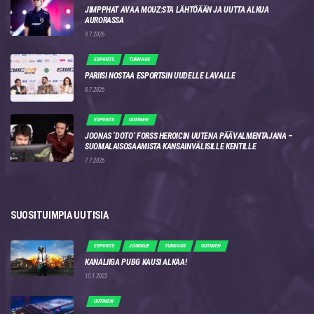
JIMPPHAT AVAA MOUZ:STA LÄHTÖÄÄN JA UUTTA ALKUA
AURORASSA
9.7.2026
ESPORTS
TURNAUS
PARIISI NOSTAA ESPORTSIN UUDELLE LAVALLE
8.7.2026
ESPORTS
UUTINEN
JOONAS ‘DOTO’ FORSS HEROICIN UUTENA PÄÄVALMENTAJANA –
SUOMALAISOSAAMISTA KANSAINVÄLISILLE KENTILLE
7.7.2026
SUOSITUIMPIA UUTISIA
ESPORTS
JOUKKUE
TURNAUS
UUTINEN
KANALIIGA PUBG KAUSI ALKAA!
10.1.2022
UUTINEN