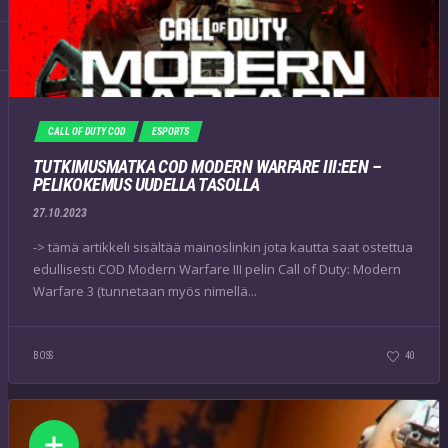
CALL OF DUTY COD
ESPORTS
TUTKIMUSMATKA COD MODERN WARFARE III:EEN –
PELIKOKEMUS UUDELLA TASOLLA
27.10.2023
-> tämä artikkeli sisältää mainoslinkin jota kautta saat ostettua
edullisesti COD Modern Warfare III pelin Call of Duty: Modern
Warfare 3 (tunnetaan myös nimellä...
BOSS
40