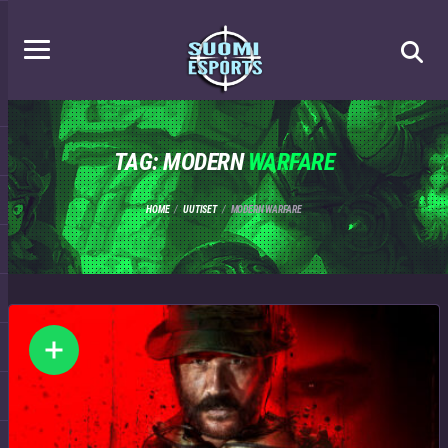
TAG: MODERN
WARFARE
HOME
UUTISET
MODERN WARFARE