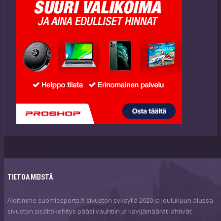
TIETOA MEISTÄ
Aloitimme suomiesports.fi sivuston syksyllä 2020 ja joulukuun alussa
sivuston sisältökehitys pääsi vauhtiin ja kävijämäärät lähtivät