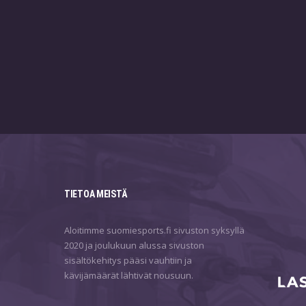
TIETOA MEISTÄ
Aloitimme suomiesports.fi sivuston syksyllä
2020 ja joulukuun alussa sivuston
sisältökehitys pääsi vauhtiin ja
kävijämäärät lähtivät nousuun.