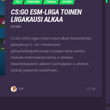
PELI
TAPAHTUMA
TURNAUS
UUTINEN
CS:GO ESM-LIIGA TOINEN
LIIGAKAUSI ALKAA
30.8.2022
CS:GO eSM-Liigan toinen kausi alkaa Ruotsiottelun
yhteydessä 3.–4.9. Perinteiseen
yleisurheilutapahtumaan tuodaan tänä vuonna
mukaan ensimmäistä kertaa e-urheilua.
Maaottelupäivien jälkeen Suomalaisen e-urheilun
ystävät pääsevät nauttimaan...
BOSS
133