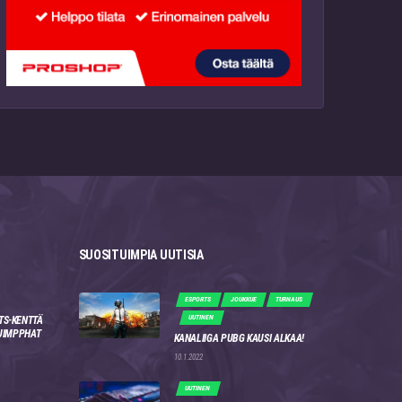
SUOSITUIMPIA UUTISIA
ESPORTS
JOUKKUE
TURNAUS
UUTINEN
TS-KENTTÄ
 JIMPPHAT
KANALIIGA PUBG KAUSI ALKAA!
10.1.2022
UUTINEN