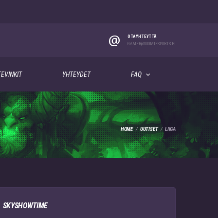
@
OTA YHTEYTTÄ
GAMER@SUOMIESPORTS.FI
EVINKIT
YHTEYDET
FAQ
HOME
UUTISET
LIIGA
SKYSHOWTIME