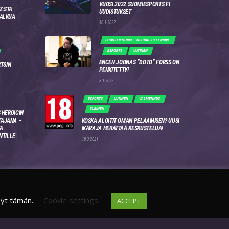
VUOSI 2022 SUOMIESPORTS.FI
Z:STA
UUDISTUKSET
 ALKUA
10.1.2022
COUNTER STRIKE - GLOBAL OFFENSIVE
ESPORTS
UUTINEN
ENCEN JOONAS “DOTO” FORSS ON
RTSIN
PENKITETTY!
8.1.2022
ESPORTS
UUTINEN
VALMENNUS
YLEINEN
 HEROICIN
AJANA –
KOSKA ALOITIT OMAN PELAAMISEN? UUSI
A
IKÄRAJA HERÄTTÄÄ KESKUSTELUA!
NTILLE
18.3.2021
syt tämän.
Cookie settings
ACCEPT
DISCORD
FI
4WSEK9X