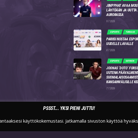
JIMPPHAT AVAA MOU
LÄHTÖÄÄN JA UUTTA
AURORASSA
9.7.2026
ESPORTS
TURNAUS
PARIISI NOSTAA ESPO
UUDELLE LAVALLE
8.7.2026
ESPORTS
UUTINEN
JOONAS ‘DOTO’ FORSS
UUTENA PÄÄVALMENT
SUOMALAISOSAAMIST
KANSAINVÄLISILLE KE
7.7.2026
PSSST... YKSI PIENI JUTTU!
antaaksesi käyttökokemustasi. Jatkamalla sivuston käyttöä hyväk
TWITTER
INSTAGRAM
TWITCH
SUOMIESPORTSFI
SUOMIESPORTS
SUOMIESPORTS