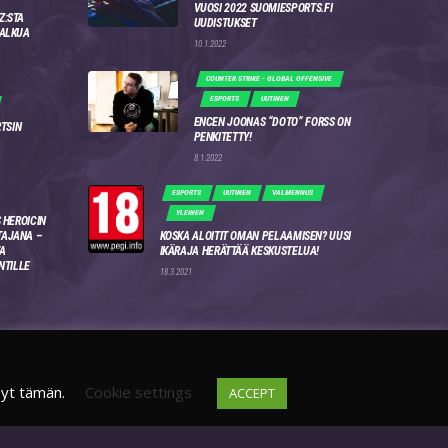
VUOSI 2022 SUOMIESPORTS.FI
Z:STA
UUDISTUKSET
 ALKUA
10.1.2022
COUNTER STRIKE - GLOBAL OFFENSIVE
ESPORTS
UUTINEN
ENCEN JOONAS “DOTO” FORSS ON
RTSIN
PENKITETTY!
8.1.2022
ESPORTS
UUTINEN
VALMENNUS
YLEINEN
 HEROICIN
AJANA –
KOSKA ALOITIT OMAN PELAAMISEN? UUSI
A
IKÄRAJA HERÄTTÄÄ KESKUSTELUA!
NTILLE
18.3.2021
syt tämän.
Cookie settings
ACCEPT
DISCORD
FI
4WSEK9X