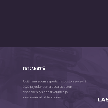
TIETOA MEISTÄ
Aloitimme suomiesports.fi sivuston syksyllä
2020 ja joulukuun alussa sivuston
sisältökehitys pääsi vauhtiin ja
kävijämäärät lähtivät nousuun.