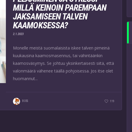
MILLÄ KEINOIN PAREMPAAN
JAKSAMISEEN TALVEN
KAAMOKSESSA?
2.1.2023
Monelle meistä suomalaisista iskee talven pimeinä
kuukausina kaamosmasennus, tai vähintäänkin
kaamosväsymys. Se johtuu yksinkertaisesti siitä, että
valonmäärä vähenee täällä pohjoisessa. Jos itse olet
huomannut...
BOSS
119