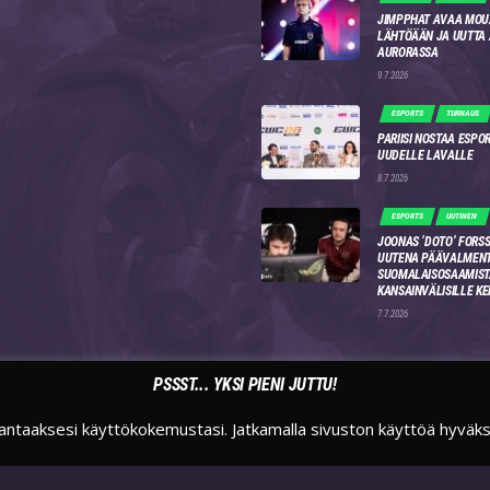
JIMPPHAT AVAA MOU
LÄHTÖÄÄN JA UUTTA
AURORASSA
9.7.2026
ESPORTS
TURNAUS
PARIISI NOSTAA ESPO
UUDELLE LAVALLE
8.7.2026
ESPORTS
UUTINEN
JOONAS ‘DOTO’ FORSS
UUTENA PÄÄVALMENT
SUOMALAISOSAAMIST
KANSAINVÄLISILLE KE
7.7.2026
PSSST... YKSI PIENI JUTTU!
antaaksesi käyttökokemustasi. Jatkamalla sivuston käyttöä hyväk
TWITTER
INSTAGRAM
TWITCH
SUOMIESPORTSFI
SUOMIESPORTS
SUOMIESPORTS