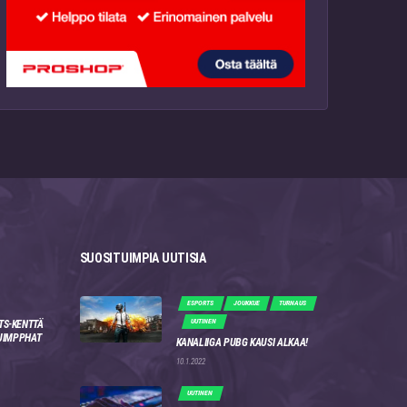
SUOSITUIMPIA UUTISIA
ESPORTS
JOUKKUE
TURNAUS
UUTINEN
TS-KENTTÄ
 JIMPPHAT
KANALIIGA PUBG KAUSI ALKAA!
10.1.2022
UUTINEN