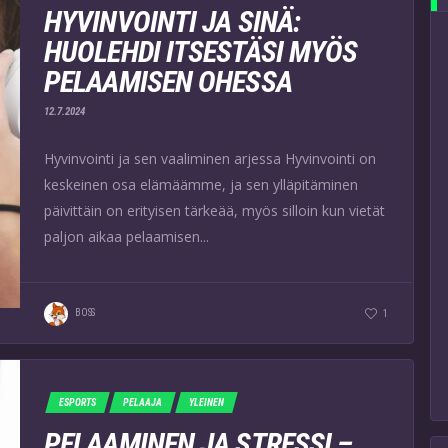
HYVINVOINTI JA SINÄ:
HUOLEHDI ITSESTÄSI MYÖS
PELAAMISEN OHESSA
12.7.2024
Hyvinvointi ja sen vaaliminen arjessa Hyvinvointi on
keskeinen osa elämäämme, ja sen ylläpitäminen
päivittäin on erityisen tärkeää, myös silloin kun vietät
paljon aikaa pelaamisen...
BOSS
1
ESPORTS
PELAAJA
YLEINEN
PELAAMINEN JA STRESSI –