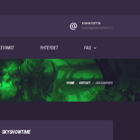
@
OTA YHTEYTTÄ
GAMER@SUOMIESPORTS.FI
EVINKIT
YHTEYDET
FAQ
HOME
UUTISET
JAKSAMINEN
SKYSHOWTIME