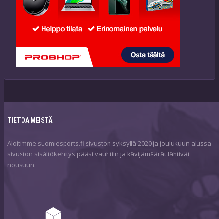
TIETOA MEISTÄ
Aloitimme suomiesports.fi sivuston syksyllä 2020 ja joulukuun alussa
sivuston sisältökehitys pääsi vauhtiin ja kävijämäärät lähtivät
nousuun.