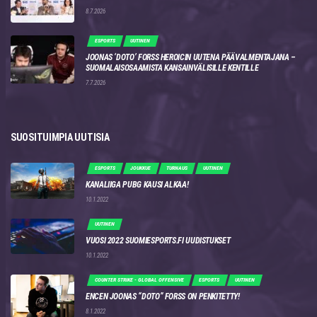
8.7.2026
ESPORTS
UUTINEN
JOONAS ‘DOTO’ FORSS HEROICIN UUTENA PÄÄVALMENTAJANA –
SUOMALAISOSAAMISTA KANSAINVÄLISILLE KENTILLE
7.7.2026
SUOSITUIMPIA UUTISIA
ESPORTS
JOUKKUE
TURNAUS
UUTINEN
KANALIIGA PUBG KAUSI ALKAA!
10.1.2022
UUTINEN
VUOSI 2022 SUOMIESPORTS.FI UUDISTUKSET
10.1.2022
COUNTER STRIKE - GLOBAL OFFENSIVE
ESPORTS
UUTINEN
ENCEN JOONAS “DOTO” FORSS ON PENKITETTY!
8.1.2022