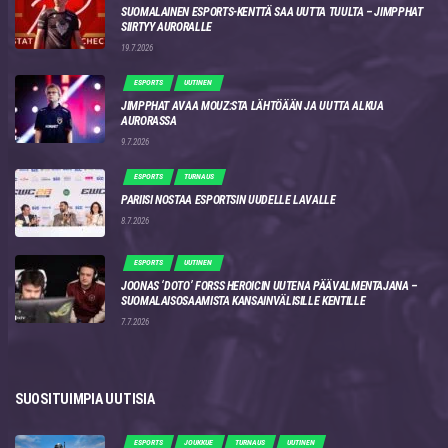
SUOMALAINEN ESPORTS-KENTTÄ SAA UUTTA TUULTA – JIMPPHAT
SIIRTYY AURORALLE
19.7.2026
ESPORTS
UUTINEN
JIMPPHAT AVAA MOUZ:STA LÄHTÖÄÄN JA UUTTA ALKUA
AURORASSA
9.7.2026
ESPORTS
TURNAUS
PARIISI NOSTAA ESPORTSIN UUDELLE LAVALLE
8.7.2026
ESPORTS
UUTINEN
JOONAS ‘DOTO’ FORSS HEROICIN UUTENA PÄÄVALMENTAJANA –
SUOMALAISOSAAMISTA KANSAINVÄLISILLE KENTILLE
7.7.2026
SUOSITUIMPIA UUTISIA
ESPORTS
JOUKKUE
TURNAUS
UUTINEN