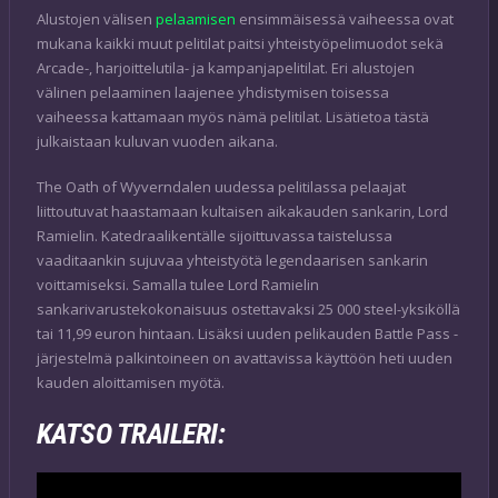
Alustojen välisen
pelaamisen
ensimmäisessä vaiheessa ovat
mukana kaikki muut pelitilat paitsi yhteistyöpelimuodot sekä
Arcade-, harjoittelutila- ja kampanjapelitilat. Eri alustojen
välinen pelaaminen laajenee yhdistymisen toisessa
vaiheessa kattamaan myös nämä pelitilat. Lisätietoa tästä
julkaistaan kuluvan vuoden aikana.
The Oath of Wyverndalen uudessa pelitilassa pelaajat
liittoutuvat haastamaan kultaisen aikakauden sankarin, Lord
Ramielin. Katedraalikentälle sijoittuvassa taistelussa
vaaditaankin sujuvaa yhteistyötä legendaarisen sankarin
voittamiseksi. Samalla tulee Lord Ramielin
sankarivarustekokonaisuus ostettavaksi 25 000 steel-yksiköllä
tai 11,99 euron hintaan. Lisäksi uuden pelikauden Battle Pass -
järjestelmä palkintoineen on avattavissa käyttöön heti uuden
kauden aloittamisen myötä.
KATSO TRAILERI: