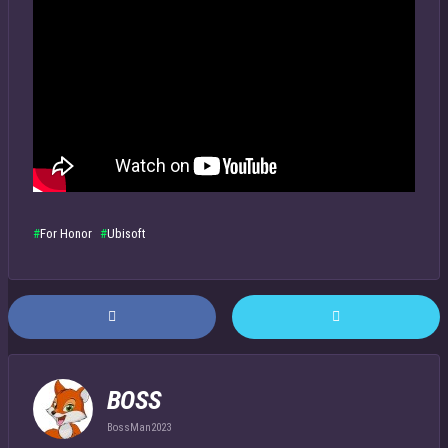
For Honor
Ubisoft
BOSS
BossMan2023