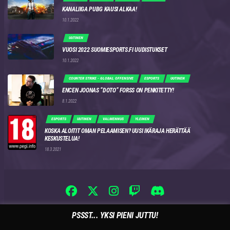
KANALIIGA PUBG KAUSI ALKAA!
10.1.2022
UUTINEN
VUOSI 2022 SUOMIESPORTS.FI UUDISTUKSET
10.1.2022
COUNTER STRIKE - GLOBAL OFFENSIVE
ESPORTS
UUTINEN
ENCEN JOONAS “DOTO” FORSS ON PENKITETTY!
8.1.2022
ESPORTS
UUTINEN
VALMENNUS
YLEINEN
KOSKA ALOITIT OMAN PELAAMISEN? UUSI IKÄRAJA HERÄTTÄÄ
KESKUSTELUA!
18.3.2021
PSSST... YKSI PIENI JUTTU!