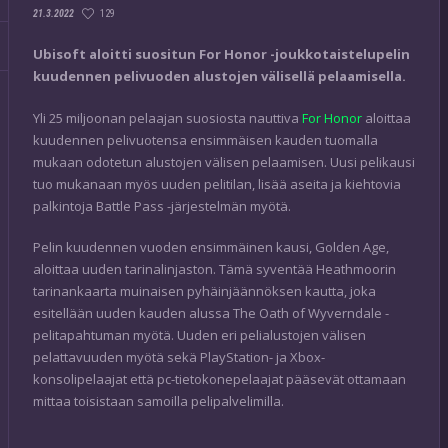
129
21.3.2022
Ubisoft aloitti suositun For Honor -joukkotaistelupelin
kuudennen pelivuoden alustojen välisellä pelaamisella.
Yli 25 miljoonan pelaajan suosiosta nauttiva
For Honor
aloittaa
kuudennen pelivuotensa ensimmäisen kauden tuomalla
mukaan odotetun alustojen välisen pelaamisen. Uusi pelikausi
tuo mukanaan myös uuden pelitilan, lisää aseita ja kiehtovia
palkintoja Battle Pass -järjestelmän myötä.
Pelin kuudennen vuoden ensimmäinen kausi, Golden Age,
aloittaa uuden tarinalinjaston. Tämä syventää Heathmoorin
tarinankaarta muinaisen pyhäinjäännöksen kautta, joka
esitellään uuden kauden alussa The Oath of Wyverndale -
pelitapahtuman myötä. Uuden eri pelialustojen välisen
pelattavuuden myötä sekä PlayStation- ja Xbox-
konsolipelaajat että pc-tietokonepelaajat pääsevät ottamaan
mittaa toisistaan samoilla pelipalvelimilla.