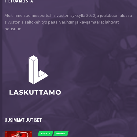
TIETOA MEISTÄ
Aloitimme suomiesports.fi sivuston syksyllä 2020 ja joulukuun alussa
sivuston sisältökehitys pääsi vauhtiin ja kävijämäärät lähtivät
nousuun.
UUSIMMAT UUTISET
ESPORTS
UUTINEN