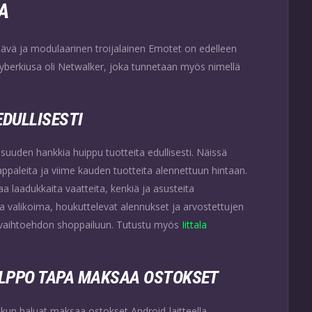
A
eviävä ja modulaarinen troijalainen Emotet on edelleen
kyberkiusa oli Netwalker, joka tunnetaan myös nimellä
EDULLISESTI
suuden hankkia huippu tuotteita edullisesti. Näissä
paleita ja viime kauden tuotteita alennettuun hintaan.
aa laadukkaita vaatteita, kenkiä ja asusteita
 valikoima, houkuttelevat alennukset ja arvostettujen
n vaihtoehdon shoppailuun. Tutustu myös
Iittala
ELPPO TAPA MAKSAA OSTOKSET
un haluat maksaa ostokset Android-laitteella