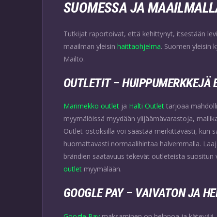
SUOMESSA JA MAAILMALL
Tutkijat raportoivat, että kehittynyt, itsestään l
maailman yleisin
haittaohjelma
. Suomen yleisin 
Mailto.
OUTLETIT – HUIPPUMERKKEJÄ 
Marimekko outlet
ja
Halti Outlet
tarjoaa mahdolli
myymälöissä myydään ylijäämävarastoja, mallikap
Outlet-ostoksilla voi säästää merkittävästi, kun s
huomattavasti normaalihintaa halvemmalla. Laaja
brändien saatavuus tekevät outleteista suositu
outlet
myymälään.
GOOGLE PAY – VAIVATON JA H
Google Pay
maksaminen on helppoa ja kätevää, k