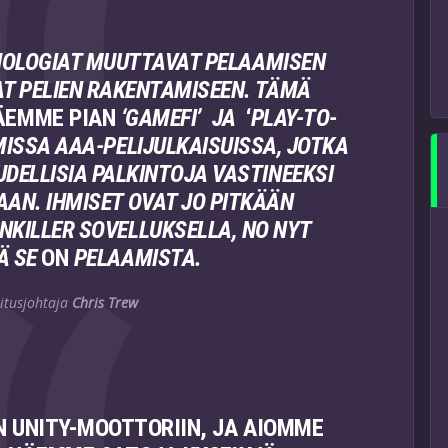
NOLOGIAT MUUTTAVAT PELAAMISEN
T PELIEN RAKENTAMISEEN. TÄMÄ
ÄEMME PIAN
‘GAMEFI’
JA
‘
PLAY-TO-
ISSA AAA-PELIJULKAISUISSA, JOTKA
DELLISIA PALKINTOJA VASTINEEKSI
AN. IHMISET OVAT JO PITKÄÄN
NKILLER SOVELLUKSELLA, NO NYT
Ä SE
ON
PELAAMISTA.
mitusjohtaja
Chris Trew
N UNITY-MOOTTORIIN, JA AIOMME