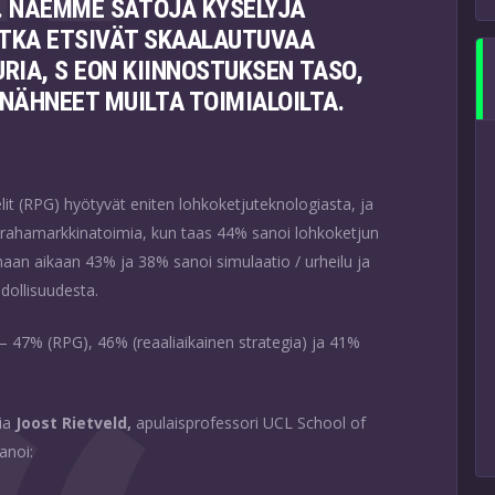
N. NÄEMME SATOJA KYSELYJÄ
OTKA ETSIVÄT SKAALAUTUVAA
IA, S EON KIINNOSTUKSEN TASO,
NÄHNEET MUILTA TOIMIALOILTA.
it (RPG) hyötyvät eniten lohkoketjuteknologiasta, ja
 rahamarkkinatoimia, kun taas 44% sanoi lohkoketjun
maan aikaan 43% ja 38% sanoi simulaatio / urheilu ja
dollisuudesta.
– 47% (RPG), 46% (reaaliaikainen strategia) ja 41%
ia
Joost Rietveld,
apulaisprofessori UCL School of
sanoi: