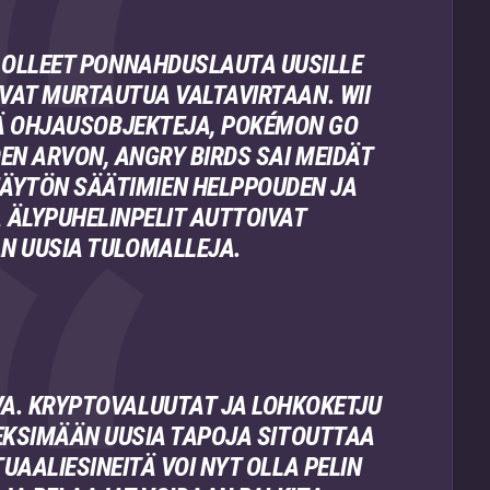
N OLLEET PONNAHDUSLAUTA UUSILLE
VAT MURTAUTUA VALTAVIRTAAN. WII
KIÄ OHJAUSOBJEKTEJA, POKÉMON GO
EN ARVON, ANGRY BIRDS SAI MEIDÄT
YTÖN SÄÄTIMIEN HELPPOUDEN JA
 ÄLYPUHELINPELIT AUTTOIVAT
N UUSIA TULOMALLEJA.
VA. KRYPTOVALUUTAT JA LOHKOKETJU
EKSIMÄÄN UUSIA TAPOJA SITOUTTAA
TUAALIESINEITÄ VOI NYT OLLA PELIN