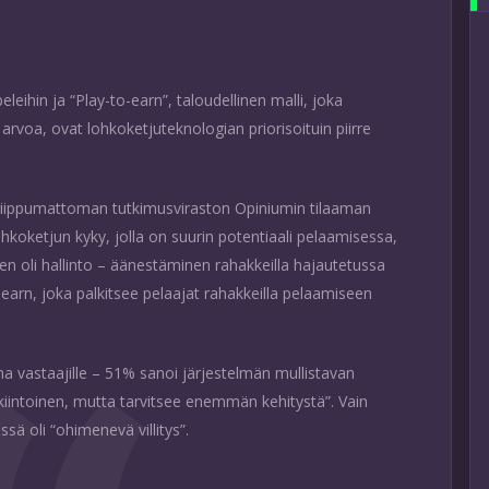
eihin ja “Play-to-earn”, taloudellinen malli, joka
ta arvoa, ovat lohkoketjuteknologian priorisoituin piirre
riippumattoman tutkimusviraston Opiniumin tilaaman
ohkoketjun kyky, jolla on suurin potentiaali pelaamisessa,
en oli hallinto – äänestäminen rahakkeilla hajautetussa
arn, joka palkitsee pelaajat rahakkeilla pelaamiseen
na vastaajille – 51% sanoi järjestelmän mullistavan
kiintoinen, mutta tarvitsee enemmän kehitystä”. Vain
ssä oli “ohimenevä villitys”.