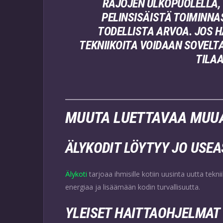
RAJOJEN ULKOPUOLELLA, 
PELINSISÄISTÄ TOIMINNA
TODELLISTA ARVOA. JOS 
TEKNIIKOITA VOIDAAN SOVELTA
TILAA
MUUTA LUETTAVAA MUUA
ÄLYKODIT LÖYTYY JO USEA
Älykoti
tarjoaa ihmisille kotiin uusinta uutta te
energiaa ja lisäämään kodin turvallisuutta.
YLEISET HAITTAOHJELMAT