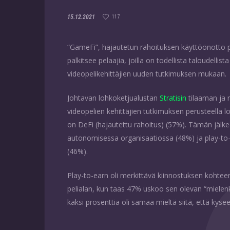
15.12.2021
117
“GameFi”, hajautetun rahoituksen käyttöönotto pel
palkitsee pelaajia, joilla on todellista taloudellis
videopelikehittäjien uuden tutkimuksen mukaan.
Johtavan lohkoketjualustan
Stratisin
tilaaman ja 
videopelien kehittäjien tutkimuksen perusteella l
on DeFi (hajautettu rahoitus) (57%). Tämän jälke
autonomisessa organisaatiossa (48%) ja play-to-e
(46%).
Play-to-earn oli merkittävä kiinnostuksen kohtee
pelialan, kun taas 47% uskoo sen olevan “mielen
kaksi prosenttia oli samaa mieltä siitä, että kysee