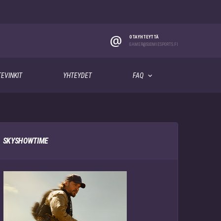
@
OTA YHTEYTTÄ
GAMER@SUOMIESPORTS.FI
EVINKIT
YHTEYDET
FAQ
SKYSHOWTIME