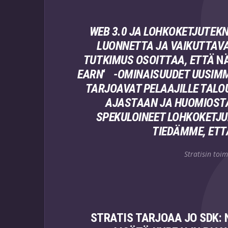
WEB 3.0 JA LOHKOKETJUTEK
LUONNETTA JA VAIKUTTAVA
TUTKIMUS OSOITTAA, ETTÄ
N
EARN
‘
-OMINAISUUDET UUSIMM
TARJOAVAT PELAAJILLE TALOU
AJASTAAN JA HUOMIOSTA
SPEKULOINEET LOHKOKETJU
TIEDÄMME, ETT
Stratisin toi
STRATIS TARJOAA JO SDK: 