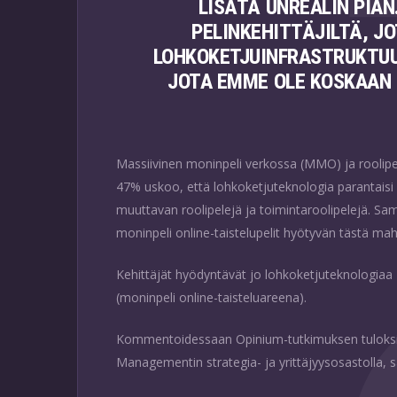
LISÄTÄ UNREALIN PIA
PELINKEHITTÄJILTÄ, J
LOHKOKETJUINFRASTRUKTUUR
JOTA EMME OLE KOSKAAN 
Massiivinen moninpeli verkossa (MMO) ja roolipel
47% uskoo, että lohkoketjuteknologia parantaisi
muuttavan roolipelejä ja toimintaroolipelejä. Sa
moninpeli online-taistelupelit hyötyvän tästä mah
Kehittäjät hyödyntävät jo lohkoketjuteknologiaa 
(moninpeli online-taisteluareena).
Kommentoidessaan Opinium-tutkimuksen tuloks
Managementin strategia- ja yrittäjyysosastolla, 