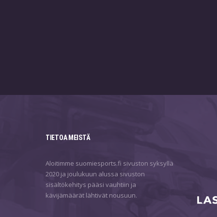
TIETOA MEISTÄ
Aloitimme suomiesports.fi sivuston syksyllä
2020 ja joulukuun alussa sivuston
sisältökehitys pääsi vauhtiin ja
kävijämäärät lähtivät nousuun.