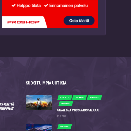
SUOSITUIMPIA UUTISIA
ESPORTS
JOUKKUE
TURNAUS
UUTINEN
TS-KENTTÄ
 JIMPPHAT
KANALIIGA PUBG KAUSI ALKAA!
10.1.2022
UUTINEN