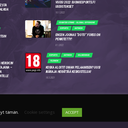
VUOSI 2022 SUOMIESPORTS.FI
Z:STA
UUDISTUKSET
 ALKUA
10.1.2022
COUNTER STRIKE - GLOBAL OFFENSIVE
ESPORTS
UUTINEN
ENCEN JOONAS “DOTO” FORSS ON
RTSIN
PENKITETTY!
8.1.2022
ESPORTS
UUTINEN
VALMENNUS
YLEINEN
 HEROICIN
AJANA –
KOSKA ALOITIT OMAN PELAAMISEN? UUSI
A
IKÄRAJA HERÄTTÄÄ KESKUSTELUA!
NTILLE
18.3.2021
syt tämän.
Cookie settings
ACCEPT
DISCORD
FI
4WSEK9X