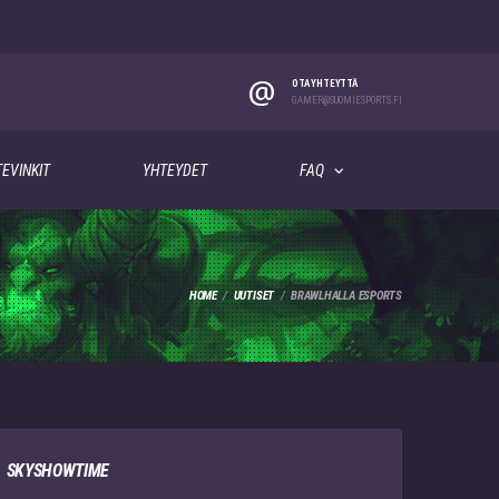
@
OTA YHTEYTTÄ
GAMER@SUOMIESPORTS.FI
EVINKIT
YHTEYDET
FAQ
HOME
UUTISET
BRAWLHALLA ESPORTS
SKYSHOWTIME