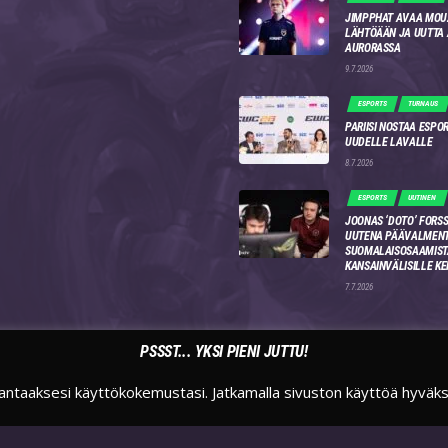
JIMPPHAT AVAA MOU
LÄHTÖÄÄN JA UUTTA
AURORASSA
9.7.2026
ESPORTS
TURNAUS
PARIISI NOSTAA ESPO
UUDELLE LAVALLE
8.7.2026
ESPORTS
UUTINEN
JOONAS ‘DOTO’ FORSS
UUTENA PÄÄVALMENT
SUOMALAISOSAAMIST
KANSAINVÄLISILLE KE
7.7.2026
PSSST... YKSI PIENI JUTTU!
antaaksesi käyttökokemustasi. Jatkamalla sivuston käyttöä hyväk
TWITTER
INSTAGRAM
TWITCH
SUOMIESPORTSFI
SUOMIESPORTS
SUOMIESPORTS