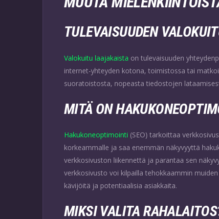
MUUTA MIELENKIINTOIS
TULEVAISUUDEN VALOKUIT
Valokuitu
laajakaista
on tulevaisuuden yhteydenpi
internet-yhteyden kotona, toimistossa tai matkoil
suoratoistosta, nopeasta tiedostojen lataamisesta
MITÄ ON HAKUKONEOPTIM
Hakukoneoptimointi
(SEO) tarkoittaa verkkosivus
korkeammalle ja saa enemmän näkyvyyttä hakukon
verkkosivuston liikennettä ja parantaa sen näkyvyyt
verkkosivusto voi kilpailla tehokkaammin muid
kävijöitä ja potentiaalisia asiakkaita.
MIKSI VALITA RAHALAITOS