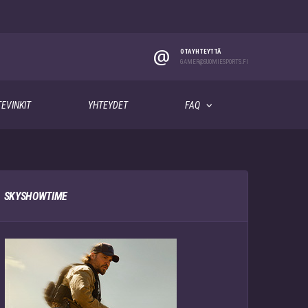
@
OTA YHTEYTTÄ
GAMER@SUOMIESPORTS.FI
EVINKIT
YHTEYDET
FAQ
SKYSHOWTIME