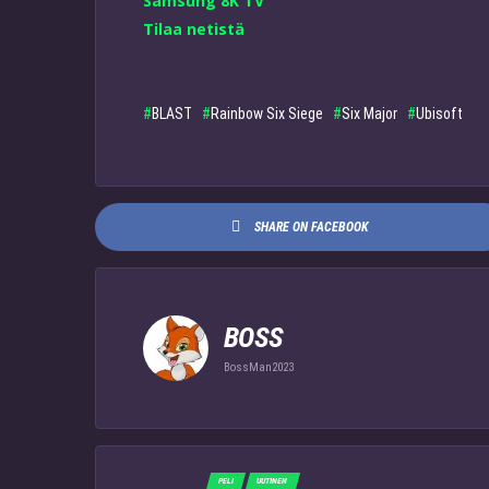
Samsung 8K TV
Tilaa netistä
BLAST
Rainbow Six Siege
Six Major
Ubisoft
SHARE ON FACEBOOK
BOSS
BossMan2023
PELI
UUTINEN