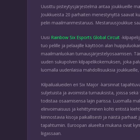
Uusittu pisteytysjärjestelmä antaa joukkueille ma
Joukkueista 20 parhaiten menestynyttä saavat kut
pelin maailmanmestaruus. Mestaruusjoukkue saa 
Uusi
Rainbow Six Esports Global Circuit
-kilpapel
tuo pelille ja pelaajille käyttöön alan huippuluok
maailmanluokan turnausjärjestelyosaamisen. Täm
uuden sukupolven kilpapelikokemuksen, joka palv
luomalla uudenlaisia mahdollisuuksia joukkueille, o
Kilpailualueiden eri Six Major -karsinnat tapahtuv
suljetuista ja avoimista turnauksista, joissa sekä
todistaa osaamisensa lajin parissa. Luomalla mahd
elinvoimaisuus ja kehittyminen kohti entistä kieht
kiinnostavia kisoja paikallisesti ja näistä parhaa
tapahtumiin. Euroopan alueelta mukana ovat ky
liigassaan.