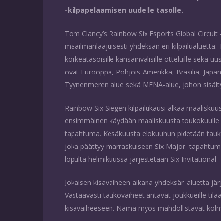
-kilpapelaamisen uudelle tasolle.
Tom Clancy’s Rainbow Six Esports Global Circuit -
maailmanlaajuisesti yhdeksän eri kilpailualuett
korkeatasoisille kansainvälisille otteluille sekä uus
ovat Eurooppa, Pohjois-Amerikka, Brasilia, Japani
Tyynenmeren alue sekä MENA-alue, johon sisältyvä
Rainbow Six Siegen kilpailukausi alkaa maaliskuu
ensimmäinen käydään maaliskuusta toukokuulle 
tapahtuma. Kesäkuusta elokuuhun pidetään tauk
joka päättyy marraskuiseen Six Major -tapahtum
lopulta helmikuussa järjestetään Six Invitationa
Jokaisen kisavaiheen aikana yhdeksän aluetta jär
Vastaavasti taukovaiheet antavat joukkueille til
kisavaiheeseen. Nämä myös mahdollistavat kolm