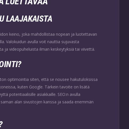
TA LUETTAVAA
U LAAJAKAISTA
don keino, joka mahdollistaa nopean ja luotettavan
la. Valokuidun avulla voit nauttia sujuvasta
 ja videopuheluista ilman keskeytyksiä tai viivettä.
OINTI?
ton optimointia siten, että se nousee hakutuloksissa
eissa, kuten Google. Tärkein tavoite on lisätä
tä potentiaalisille asiakkaille. SEO:n avulla
en saman alan sivustojen kanssa ja saada enemmän
?