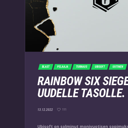
BLAST
PELAAJA
TURNAUS
UBISOFT
UUTINEN
RAINBOW SIX SIEG
UUDELLE TASOLLE.
13.12.2022
111
Ubisoft on solminut monivuotisen sopimuk