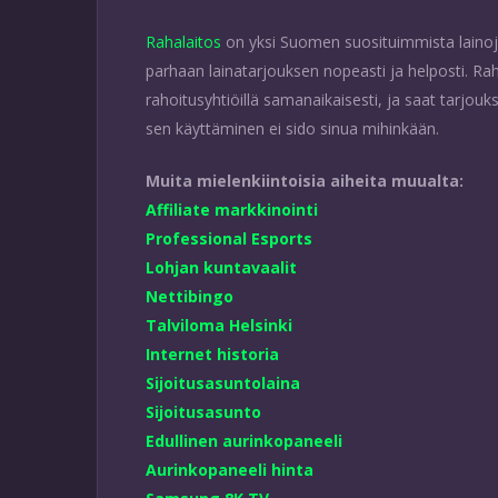
Rahalaitos
on yksi Suomen suosituimmista lainoje
parhaan lainatarjouksen nopeasti ja helposti. Rahal
rahoitusyhtiöillä samanaikaisesti, ja saat tarjouk
sen käyttäminen ei sido sinua mihinkään.
Muita mielenkiintoisia aiheita muualta:
Affiliate markkinointi
Professional Esports
Lohjan kuntavaalit
Nettibingo
Talviloma Helsinki
Internet historia
Sijoitusasuntolaina
Sijoitusasunto
Edullinen aurinkopaneeli
Aurinkopaneeli hinta