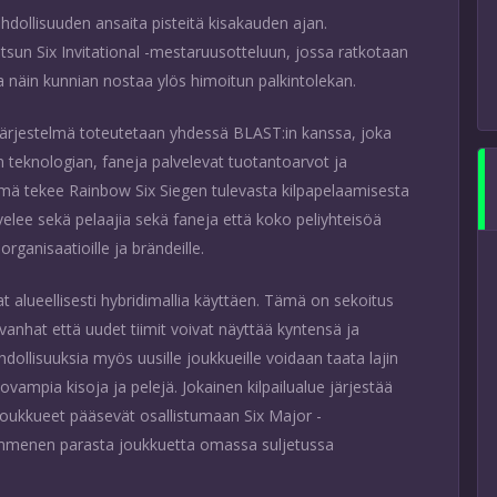
hdollisuuden ansaita pisteitä kisakauden ajan.
sun Six Invitational -mestaruusotteluun, jossa ratkotaan
näin kunnian nostaa ylös himoitun palkintolekan.
ijärjestelmä toteutetaan yhdessä BLAST:in kanssa, joka
an teknologian, faneja palvelevat tuotantoarvot ja
ä tekee Rainbow Six Siegen tulevasta kilpapelaamisesta
elee sekä pelaajia sekä faneja että koko peliyhteisöä
rganisaatioille ja brändeille.
at alueellisesti hybridimallia käyttäen. Tämä on sekoitus
 vanhat että uudet tiimit voivat näyttää kyntensä ja
ollisuuksia myös uusille joukkueille voidaan taata lajin
ovampia kisoja ja pelejä. Jokainen kilpailualue järjestää
t joukkueet pääsevät osallistumaan Six Major -
mmenen parasta joukkuetta omassa suljetussa