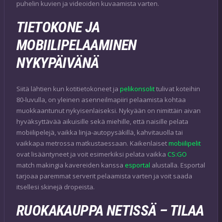
puhelin kuvien ja videoiden kuvaamista varten.
TIETOKONE JA
MOBIILIPELAAMINEN
NYKYPÄIVÄNÄ
Siitä lähtien kun kotitietokoneet ja
pelikonsolit
tulivat koteihin
80-luvulla, on yleinen asenneilmapiiri pelaamista kohtaa
muokkaantunut nykyisenlaiseksi. Nykyään on nimittäin aivan
hyväksyttävää aikuisille sekä miehille, että naisille pelata
mobiilipelejä, vaikka linja-autopysäkillä, kahvitauolla tai
vaikkapa metrossa matkustaessaan. Kaikenlaiset
mobiilipelit
ovat lisääntyneet ja voit esimerkiksi pelata vaikka
CS:GO
match makingia kavereiden kanssa
esportal
alustalla. Esportal
tarjoaa paremmat serverit pelaamista varten ja voit saada
itsellesi skinejä dropeista.
RUOKAKAUPPA NETISSÄ – TILAA