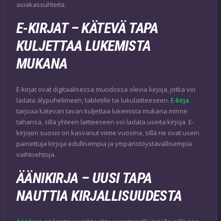
asiakassuhteita.
E-KIRJAT – KÄTEVÄ TAPA
KULJETTAA LUKEMISTA
MUKANA
E-kirjat ovat digitaalisessa muodossa olevia kirjoja, jotka voi
ladata älypuhelimeen, tabletille tai lukulaitteeseen.
E-kirja
tarjoaa kätevän tavan kuljettaa lukemista mukana minne
tahansa, sillä yhteen laitteeseen voi ladata useita kirjoja. E-
kirjojen suosio on kasvanut viime vuosina, sillä ne ovat usein
painettuja kirjoja edullisempia ja ympäristöystävällisempiä
vaihtoehtoja.
ÄÄNIKIRJA – UUSI TAPA
NAUTTIA KIRJALLISUUDESTA