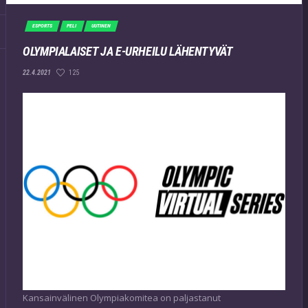
ESPORTS
PELI
UUTINEN
OLYMPIALAISET JA E-URHEILU LÄHENTYVÄT
125
22.4.2021
Kansainvälinen Olympiakomitea on paljastanut