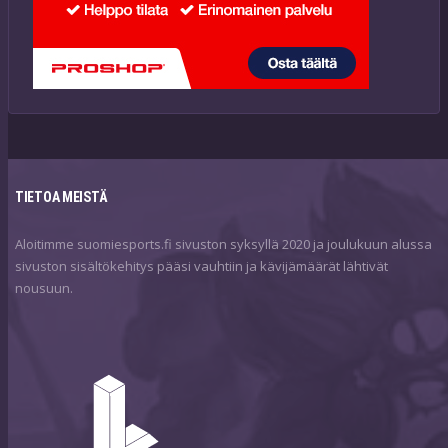
TIETOA MEISTÄ
Aloitimme suomiesports.fi sivuston syksyllä 2020 ja joulukuun alussa
sivuston sisältökehitys pääsi vauhtiin ja kävijämäärät lähtivät
nousuun.