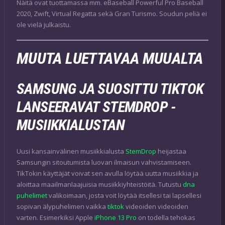
Näitä ovat tuottamassa mm. eBaseball Powerful Pro Baseball
2020, Zwift, Virtual Regatta sekä Gran Turismo. Soudun peliä ei
ole vielä julkaistu.
MUUTA LUETTAVAA MUUALTA
SAMSUNG JA SUOSITTU TIKTOK
LANSEERAVAT STEMDROP -
MUSIIKKIALUSTAN
Uusi kansainvälinen musiikkialusta
StemDrop
heijastaa
Samsungin sitoutumista luovan ilmaisun vahvistamiseen.
TikTokin käyttäjät voivat sen avulla löytää uutta musiikkia ja
aloittaa maailmanlaajuisia musiikkiyhteistöitä. Tutustu
dna
puhelimet
valikoimaan, josta voit löytää itsellesi tai lapsellesi
sopivan älypuhelimen vaikka
tiktok
videoiden videoiden
varten. Esimerkiksi Apple
iPhone 13 Pro
on todella tehokas