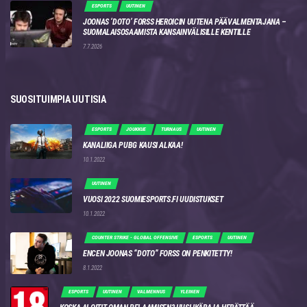
ESPORTS
UUTINEN
JOONAS ‘DOTO’ FORSS HEROICIN UUTENA PÄÄVALMENTAJANA –
SUOMALAISOSAAMISTA KANSAINVÄLISILLE KENTILLE
7.7.2026
SUOSITUIMPIA UUTISIA
ESPORTS
JOUKKUE
TURNAUS
UUTINEN
KANALIIGA PUBG KAUSI ALKAA!
10.1.2022
UUTINEN
VUOSI 2022 SUOMIESPORTS.FI UUDISTUKSET
10.1.2022
COUNTER STRIKE - GLOBAL OFFENSIVE
ESPORTS
UUTINEN
ENCEN JOONAS “DOTO” FORSS ON PENKITETTY!
8.1.2022
ESPORTS
UUTINEN
VALMENNUS
YLEINEN