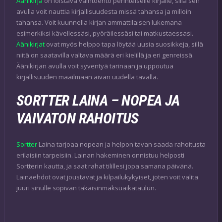
Äänikirja
on loistava vaihtoehto perinteiselle kirjalle, sillä sen
avulla voit nauttia kirjallisuudesta missä tahansa ja milloin
tahansa. Voit kuunnella kirjan ammattilaisen lukemana
esimerkiksi kävellessäsi, pyöräilessäsi tai matkustaessasi.
Äänikirjat
ovat myös helppo tapa löytää uusia suosikkeja, sillä
niitä on saatavilla valtava määrä eri kielillä ja eri genreissä.
Äänikirjan avulla voit syventyä tarinaan ja uppoutua
kirjallisuuden maailmaan aivan uudella tavalla.
SORTTER LAINA – NOPEA JA
VAIVATON RAHOITUS
Sortter
Laina tarjoaa nopean ja helpon tavan saada rahoitusta
erilaisiin tarpeisiin. Lainan hakeminen onnistuu helposti
Sortterin kautta, ja saat rahat tilillesi jopa samana päivänä.
Lainaehdot ovat joustavat ja kilpailukykyiset, joten voit valita
juuri sinulle sopivan takaisinmaksuaikataulun.