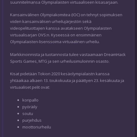
suunnitelmansa Olympialaisten virtuaaliseen kisasarjaan.
Kansainvälinen Olympiakomitea (IOC) on tehnyt sopimuksen
viiden kansainvälisen urheilujärjestön sekä
videopelituottajien kanssa avatakseen Olympialaisten
virtuaalisarjan OVS:n. Kyseessä on ensimmäinen
Olympialaisten-lisenssoima virtuaalinen urheilu.
Markkinoinnista ja tuotannosta tulee vastaamaan DreamHack
Sports Games, MTG ja sen urheilusimuloinnin osasto.
Kisat pidetään Tokion 2020 kesäolympialaistn kanssa
yhtäaikaa alkaen 13. toukokuuta ja päättyen 23. kesäkuuta ja
virtuaaliset pelit ovat:
koripallo
pyöräily
soutu
purjehdus
moottoriurheilu