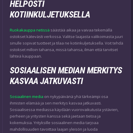
HELPOSTI
KOTIINKULJETUKSELLA
Ruokakauppa netissä
säästää aikaa ja vaivaa tekemällä
ostokset kätevästi verkossa. Valitse laajasta valikoimasta juuri
sinulle sopivat tuotteet ja tilaa ne kotiinkuljetuksella. Voit tehdä
ostokset milloin tahansa, missä tahansa, ilman että tarvitset
lähteä kauppaan.
SOSIAALISEN MEDIAN MERKITYS
KASVAA JATKUVASTI
Sosiaalinen media
on nykypäivänä yhä tärkeämpi osa
ihmisten elämää ja sen merkitys kasvaa jatkuvasti.
Sosiaalisessa mediassa käydään vuorovaikutusta ystävien,
perheen ja yritysten kanssa sekä jaetaan tietoa ja
kokemuksia. Yrityksille sosiaalinen media tarjoaa
mahdollisuuden tavoittaa laajan yleisön ja luoda