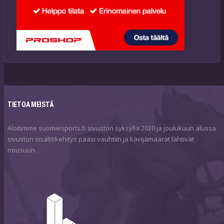
TIETOA MEISTÄ
Aloitimme suomiesports.fi sivuston syksyllä 2020 ja joulukuun alussa
sivuston sisältökehitys pääsi vauhtiin ja kävijämäärät lähtivät
nousuun.