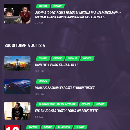
ESPORTS
UUTINEN
JOONAS ‘DOTO’ FORSS HEROICIN UUTENA PÄÄVALMENTAJANA –
SUOMALAISOSAAMISTA KANSAINVÄLISILLE KENTILLE
7.7.2026
SUOSITUIMPIA UUTISIA
ESPORTS
JOUKKUE
TURNAUS
UUTINEN
KANALIIGA PUBG KAUSI ALKAA!
10.1.2022
UUTINEN
VUOSI 2022 SUOMIESPORTS.FI UUDISTUKSET
10.1.2022
COUNTER STRIKE - GLOBAL OFFENSIVE
ESPORTS
UUTINEN
ENCEN JOONAS “DOTO” FORSS ON PENKITETTY!
8.1.2022
ESPORTS
UUTINEN
VALMENNUS
YLEINEN