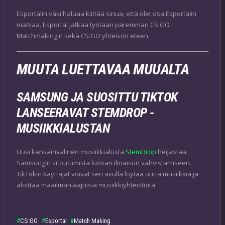
Esportalin väki haluaa kiittää sinua, että olet osa Esportalin
matkaa. Esportal jatkaa työtään paremman CS:GO
Matchmakingin sekä CS:GO yhteisön eteen.
MUUTA LUETTAVAA MUUALTA
SAMSUNG JA SUOSITTU TIKTOK
LANSEERAVAT STEMDROP -
MUSIIKKIALUSTAN
Uusi kansainvälinen musiikkialusta
StemDrop
heijastaa
Samsungin sitoutumista luovan ilmaisun vahvistamiseen.
TikTokin käyttäjät voivat sen avulla löytää uutta musiikkia ja
aloittaa maailmanlaajuisia musiikkiyhteistöitä.
CS:GO
Esportal
Match Making