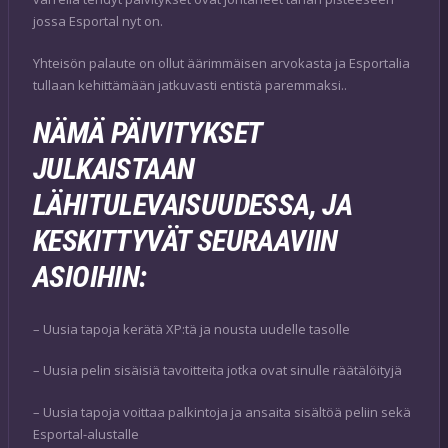
jossa Esportal nyt on.
Yhteisön palaute on ollut äärimmäisen arvokasta ja Esportalia
tullaan kehittämään jatkuvasti entistä paremmaksi..
NÄMÄ PÄIVITYKSET
JULKAISTAAN
LÄHITULEVAISUUDESSA, JA
KESKITTYVÄT SEURAAVIIN
ASIOIHIN:
– Uusia tapoja kerätä XP:tä ja nousta uudelle tasolle
– Uusia pelin sisäisiä tavoitteita jotka ovat sinulle räätälöityjä
– Uusia tapoja voittaa palkintoja ja ansaita sisältöä peliin sekä
Esportal-alustalle