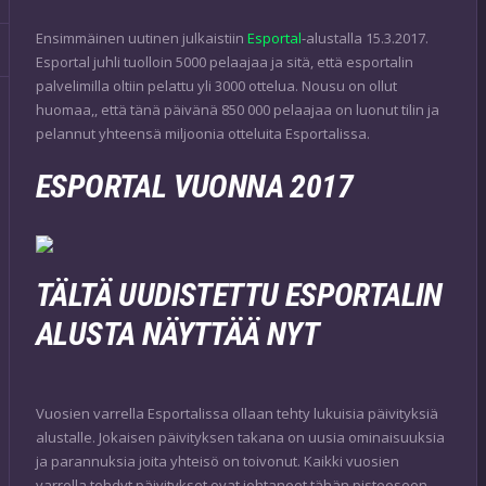
Ensimmäinen uutinen julkaistiin
Esportal
-alustalla 15.3.2017.
Esportal juhli tuolloin 5000 pelaajaa ja sitä, että esportalin
palvelimilla oltiin pelattu yli 3000 ottelua. Nousu on ollut
huomaa,, että tänä päivänä 850 000 pelaajaa on luonut tilin ja
pelannut yhteensä miljoonia otteluita Esportalissa.
ESPORTAL VUONNA 2017
TÄLTÄ UUDISTETTU ESPORTALIN
ALUSTA NÄYTTÄÄ NYT
Vuosien varrella Esportalissa ollaan tehty lukuisia päivityksiä
alustalle. Jokaisen päivityksen takana on uusia ominaisuuksia
ja parannuksia joita yhteisö on toivonut. Kaikki vuosien
varrella tehdyt päivitykset ovat johtaneet tähän pisteeseen