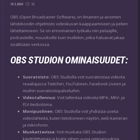
22
18.3.2024
OBS (Open Broadcaster Software), on ilmainen ja avoimen
lähdekoodin ohjelmisto videokuvan kaappaamiseen ja pelien
lähettämiseen. Se on erinomainen työkalu niin pelaajille,
podcasteille, muusikoille kuin muillekin, jotka haluavat jakaa
sisältöään verkossa.
OBS STUDION OMINAISUUDET:
Suoratoisto:
OBS Studiolla voit suoratoistaa videota
reaaliajassa Twitchiin, YouTubeen, Facebook Liveen ja
muihin suoratoistopalveluihin.
Videotallennus:
Voit tallentaa videoita MP4-, MKV- ja
FLV-tiedostoina.
Monipuolinen:
OBS Studiolla voit yhdistää useita
videolähteitä, kuten tietokoneen näytön, web-kameran
ja mikrofonin.
Muokattavissa:
Voit muokata OBS Studion
käyttöliittymää ja lisätä siihen uusia ominaisuuksia