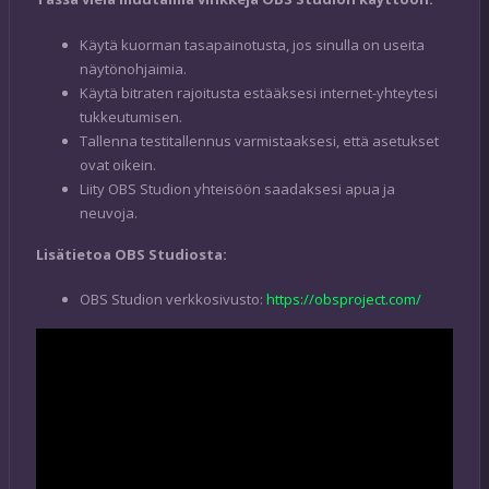
Käytä kuorman tasapainotusta, jos sinulla on useita
näytönohjaimia.
Käytä bitraten rajoitusta estääksesi internet-yhteytesi
tukkeutumisen.
Tallenna testitallennus varmistaaksesi, että asetukset
ovat oikein.
Liity OBS Studion yhteisöön saadaksesi apua ja
neuvoja.
Lisätietoa OBS Studiosta:
OBS Studion verkkosivusto:
https://obsproject.com/