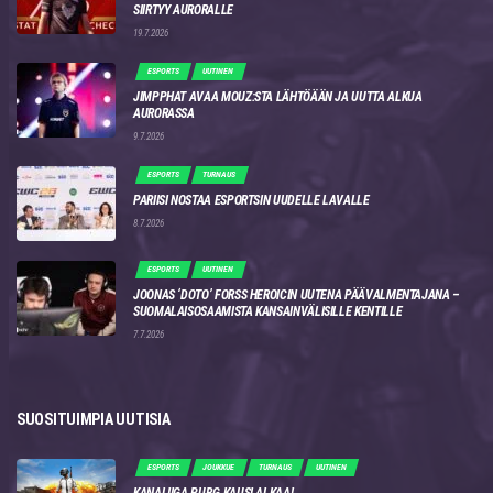
SIIRTYY AURORALLE
19.7.2026
ESPORTS
UUTINEN
JIMPPHAT AVAA MOUZ:STA LÄHTÖÄÄN JA UUTTA ALKUA
AURORASSA
9.7.2026
ESPORTS
TURNAUS
PARIISI NOSTAA ESPORTSIN UUDELLE LAVALLE
8.7.2026
ESPORTS
UUTINEN
JOONAS ‘DOTO’ FORSS HEROICIN UUTENA PÄÄVALMENTAJANA –
SUOMALAISOSAAMISTA KANSAINVÄLISILLE KENTILLE
7.7.2026
SUOSITUIMPIA UUTISIA
ESPORTS
JOUKKUE
TURNAUS
UUTINEN