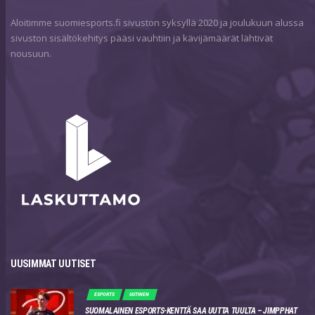
Aloitimme suomiesports.fi sivuston syksyllä 2020 ja joulukuun alussa
sivuston sisältökehitys pääsi vauhtiin ja kävijämäärät lähtivät
nousuun.
UUSIMMAT UUTISET
ESPORTS
UUTINEN
SUOMALAINEN ESPORTS-KENTTÄ SAA UUTTA TUULTA – JIMPPHAT