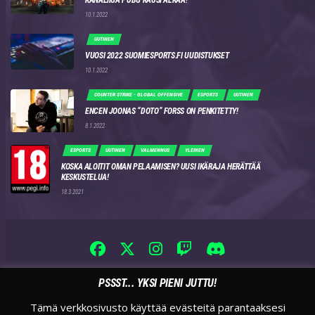
KANALIIGA PUBG KAUSI ALKAA!
10.1.2022
UUTINEN
VUOSI 2022 SUOMIESPORTS.FI UUDISTUKSET
10.1.2022
COUNTER STRIKE - GLOBAL OFFENSIVE
ESPORTS
UUTINEN
ENCEN JOONAS “DOTO” FORSS ON PENKITETTY!
8.1.2022
ESPORTS
UUTINEN
VALMENNUS
YLEINEN
KOSKA ALOITIT OMAN PELAAMISEN? UUSI IKÄRAJA HERÄTTÄÄ
KESKUSTELUA!
18.3.2021
PSSST... YKSI PIENI JUTTU!
Tämä verkkosivusto käyttää evästeitä parantaaksesi