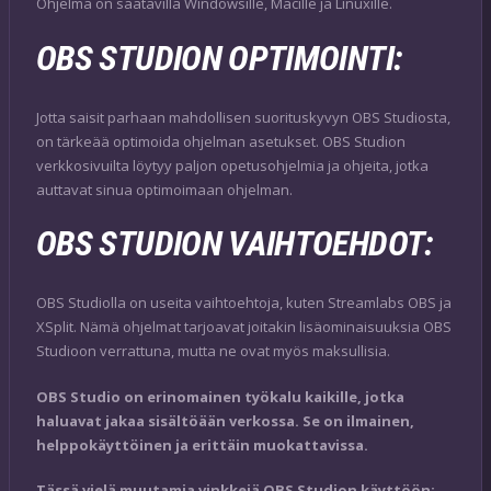
Ohjelma on saatavilla Windowsille, Macille ja Linuxille.
OBS STUDION OPTIMOINTI:
Jotta saisit parhaan mahdollisen suorituskyvyn OBS Studiosta,
on tärkeää optimoida ohjelman asetukset. OBS Studion
verkkosivuilta löytyy paljon opetusohjelmia ja ohjeita, jotka
auttavat sinua optimoimaan ohjelman.
OBS STUDION VAIHTOEHDOT:
OBS Studiolla on useita vaihtoehtoja, kuten Streamlabs OBS ja
XSplit. Nämä ohjelmat tarjoavat joitakin lisäominaisuuksia OBS
Studioon verrattuna, mutta ne ovat myös maksullisia.
OBS Studio on erinomainen työkalu kaikille, jotka
haluavat jakaa sisältöään verkossa. Se on ilmainen,
helppokäyttöinen ja erittäin muokattavissa.
Tässä vielä muutamia vinkkejä OBS Studion käyttöön: