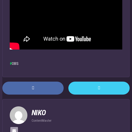
OBS
NIKO
ContentMaster