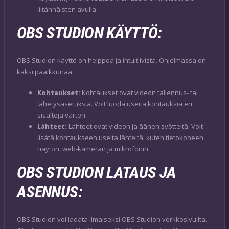
liitännäisten avulla.
OBS STUDION KÄYTTÖ:
OBS Studion käyttö on helppoa ja intuitiivista. Ohjelmassa on
kaksi pääikkunaa:
Kohtaukset:
Kohtaukset ovat videon tallennus- tai
lähetysasetuksia. Voit luoda useita kohtauksia eri
sisältöjä varten.
Lähteet:
Lähteet ovat videon ja äänen syötteitä. Voit
lisätä kohtaukseen useita lähteitä, kuten tietokoneen
näytön, web-kameran ja mikrofonin.
OBS STUDION LATAUS JA
ASENNUS:
OBS Studion voi ladata ilmaiseksi OBS Studion verkkosivuilta.