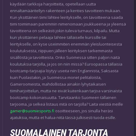
käydään tarkkoja harjoitteita, opetellaan uutta
ennaltamääritellyn rakenteen ja kenties tavoitteen mukaan.
Kun yksittäinen tiimi lähtee leiritykselle, on tavoitteena saada
tiimi toimimaan paremmin nimenomaan joukkueena ja yleensä
tavoitteena on selkeästi jokin tuleva turnaus, kilpailu. Mutta
kun yksittäinen pelaaja lähtee tällaiselle kurssille tai
leiritykselle, on kyse useimmiten enemmän yleisluonteisesta
koulutuksesta, riippuen jälleen leirityksen tarkemmasta
sisällöstä ja tavoitteista. Onko Suomessa sitten paljon näitä
koulutuksia tarjolla, ja jos on niin missä? Euroopassa tällaisia
bootcamp-tarjoajia löytyy useita niin Englannista, Saksasta
kuin Puolastakin, ja Suomessa monet pelitaloista,
Gameroomeista, mahdollistaa ainakin lyhytaikaisen
tiimiharjoittelun, mutta ne eivät kuitenkaan tarjoa varsinaista
bootcamp-kokonaisuutta. Tarvitaanko Suomeen tällainen
tarjooma, ja selkeä listaus mitä on tarjolla? Laita viestiä meille
gamer@suomiesports.fi
osoitteeseen, jos sinulla heräsi
ajatuksia, mutta et halua niitä tässä julkisesti tuoda esille.
SUOMALAINEN TARJONTA