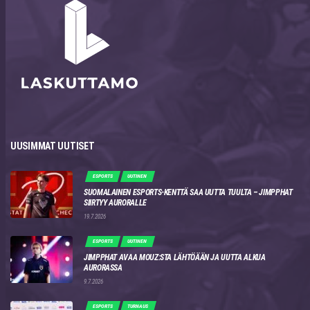
UUSIMMAT UUTISET
ESPORTS
UUTINEN
SUOMALAINEN ESPORTS-KENTTÄ SAA UUTTA TUULTA – JIMPPHAT
SIIRTYY AURORALLE
19.7.2026
ESPORTS
UUTINEN
JIMPPHAT AVAA MOUZ:STA LÄHTÖÄÄN JA UUTTA ALKUA
AURORASSA
9.7.2026
ESPORTS
TURNAUS