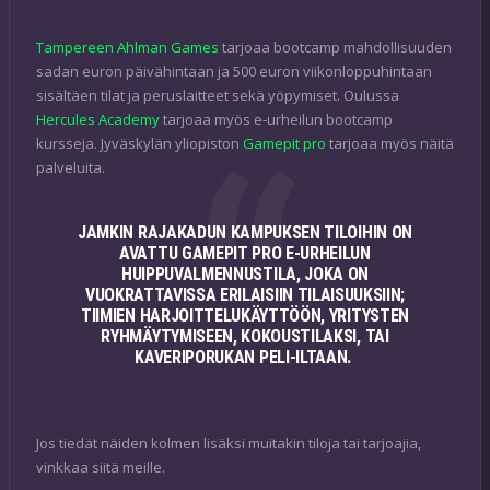
Tampereen Ahlman Games
tarjoaa bootcamp mahdollisuuden
sadan euron päivähintaan ja 500 euron viikonloppuhintaan
sisältäen tilat ja peruslaitteet sekä yöpymiset. Oulussa
Hercules Academy
tarjoaa myös e-urheilun bootcamp
kursseja. Jyväskylän yliopiston
Gamepit pro
tarjoaa myös näitä
palveluita.
JAMKIN RAJAKADUN KAMPUKSEN TILOIHIN ON
AVATTU GAMEPIT PRO E-URHEILUN
HUIPPUVALMENNUSTILA, JOKA ON
VUOKRATTAVISSA ERILAISIIN TILAISUUKSIIN;
TIIMIEN HARJOITTELUKÄYTTÖÖN, YRITYSTEN
RYHMÄYTYMISEEN, KOKOUSTILAKSI, TAI
KAVERIPORUKAN PELI-ILTAAN.
Jos tiedät näiden kolmen lisäksi muitakin tiloja tai tarjoajia,
vinkkaa siitä meille.