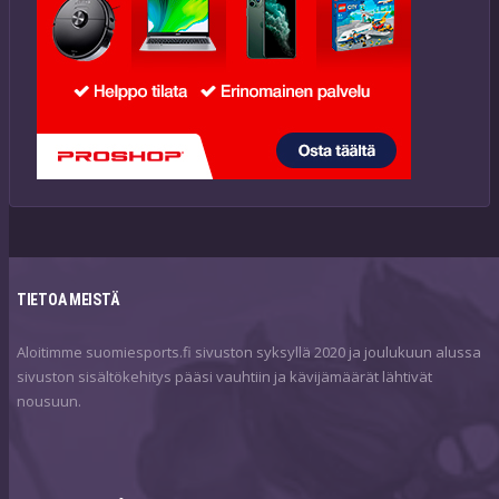
TIETOA MEISTÄ
Aloitimme suomiesports.fi sivuston syksyllä 2020 ja joulukuun alussa
sivuston sisältökehitys pääsi vauhtiin ja kävijämäärät lähtivät
nousuun.