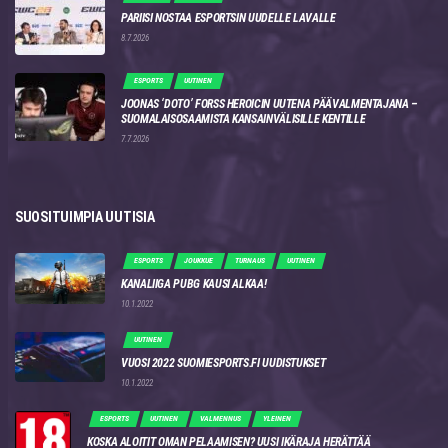
PARIISI NOSTAA ESPORTSIN UUDELLE LAVALLE
8.7.2026
ESPORTS
UUTINEN
JOONAS ‘DOTO’ FORSS HEROICIN UUTENA PÄÄVALMENTAJANA –
SUOMALAISOSAAMISTA KANSAINVÄLISILLE KENTILLE
7.7.2026
SUOSITUIMPIA UUTISIA
ESPORTS
JOUKKUE
TURNAUS
UUTINEN
KANALIIGA PUBG KAUSI ALKAA!
10.1.2022
UUTINEN
VUOSI 2022 SUOMIESPORTS.FI UUDISTUKSET
10.1.2022
ESPORTS
UUTINEN
VALMENNUS
YLEINEN
KOSKA ALOITIT OMAN PELAAMISEN? UUSI IKÄRAJA HERÄTTÄÄ