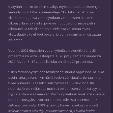
Nykyään moniin peleihin sisältyy myös rahapelaamiseen ja
vedonlyöntiin liittyviä elementtejä. Yksi tällainen ilmiö on
skinibettaus, jossa vetoa lyödään virtuaalisten aseiden
ulkoasuilla eli skineillä, joille on muodostunut myös pelin
ulkopuolella rahallinen arvo. Peleissä voi ostaa myös
yllätyslaatikoita eli loot boxeja, joiden avaaminen muistuttaa
arvontaa.
Vuonna 2022 digipelien vedonlyöntiä piti trendikkäänä 23
prosenttia kaikista vastaajista. Luku pysyi samana vuodesta
2020. Myös 15–17-vuotiailla luku on lähes 20 prosenttia.
”Olen törmännyt ilmiöön tavatessani nuoria oppitunneilla. Aika
usein raha, ja varsinkin näillä vedonlyöntijutuilla tienaaminen,
tulee puheeksi. Tässäkin selvityksessä 15–20-vuotiaista
nuorista lähes neljäsosa mainitsi pelaamisen yhdeksi syyksi
digipeleistä ansaitsemisen. Voittoja pidetään houkuttelevina ja
todennäköisyyksiä voittaa kenties todellista parempina.”
*
Ehkäisevä päihdetyö EHYT ry selvitti, kuinka trendikkäänä nuoret
kokevat päihteet sekä digi- ja rahapelaamisen ja kuinka heidän