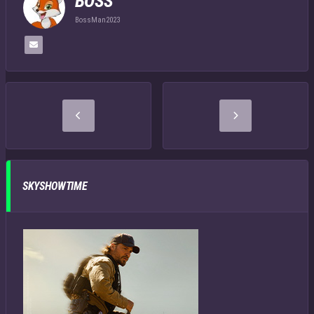
BOSS
BossMan2023
SKYSHOWTIME