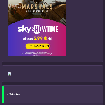
DISCORD