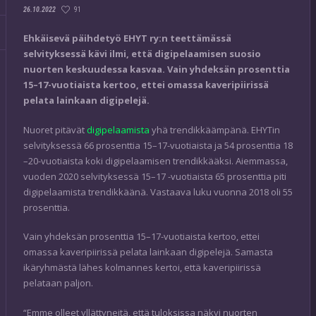
91
26.10.2022
Ehkäisevä päihdetyö EHYT ry:n teettämässä
selvityksessä kävi ilmi, että digipelaamisen suosio
nuorten keskuudessa kasvaa. Vain yhdeksän prosenttia
15–17-vuotiaista kertoo, ettei omassa kaveripiirissä
pelata lainkaan digipelejä.
Nuoret pitävät
digipelaamista
yhä trendikkäämpänä. EHYTin
selvityksessä 66 prosenttia 15–17-vuotiaista ja 54 prosenttia 18
–20-vuotiaista koki digipelaamisen trendikkääksi. Aiemmassa,
vuoden 2020 selvityksessä 15–17 -vuotiaista 65 prosenttia piti
digipelaamista trendikkäänä. Vastaava luku vuonna 2018 oli 55
prosenttia.
Vain yhdeksän prosenttia 15–17-vuotiaista kertoo, ettei
omassa kaveripiirissä pelata lainkaan digipelejä. Samasta
ikäryhmästä lähes kolmannes kertoi, että kaveripiirissä
pelataan paljon.
“Emme olleet yllättyneitä, että tuloksissa näkyi nuorten