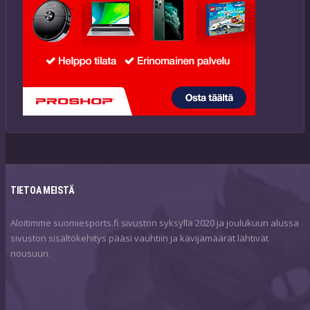
TIETOA MEISTÄ
Aloitimme suomiesports.fi sivuston syksyllä 2020 ja joulukuun alussa
sivuston sisältökehitys pääsi vauhtiin ja kävijämäärät lähtivät
nousuun.