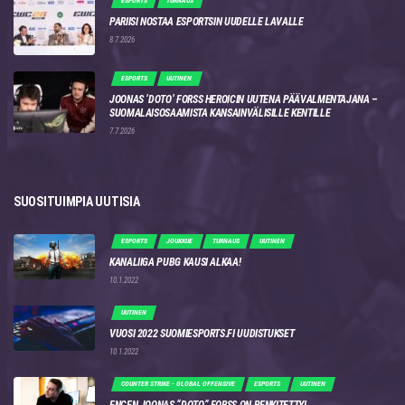
ESPORTS
TURNAUS
PARIISI NOSTAA ESPORTSIN UUDELLE LAVALLE
8.7.2026
ESPORTS
UUTINEN
JOONAS ‘DOTO’ FORSS HEROICIN UUTENA PÄÄVALMENTAJANA –
SUOMALAISOSAAMISTA KANSAINVÄLISILLE KENTILLE
7.7.2026
SUOSITUIMPIA UUTISIA
ESPORTS
JOUKKUE
TURNAUS
UUTINEN
KANALIIGA PUBG KAUSI ALKAA!
10.1.2022
UUTINEN
VUOSI 2022 SUOMIESPORTS.FI UUDISTUKSET
10.1.2022
COUNTER STRIKE - GLOBAL OFFENSIVE
ESPORTS
UUTINEN
ENCEN JOONAS “DOTO” FORSS ON PENKITETTY!