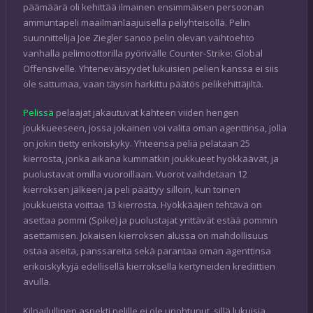
päämäärä oli kehittää ilmainen ensimmäisen persoonan
ammuntapeli maailmanlaajuisella peliyhteisöllä. Pelin
suunnittelija Joe Ziegler sanoo pelin olevan vaihtoehto
vanhalla pelimoottorilla pyörivälle Counter-Strike: Global
Offensivelle. Yhteneväisyydet lukuisien pelien kanssa ei siis
ole sattumaa, vaan täysin harkittu päätös pelikehittäjiltä.
Pelissä
pelaajat jakautuvat kahteen viiden hengen
joukkueeseen, jossa jokainen voi valita oman agenttinsa, jolla
on jokin tietty erikoiskyky. Yhteensä peliä pelataan 25
kierrosta, jonka aikana kummatkin joukkueet hyökkäävät, ja
puolustavat omilla vuoroillaan. Vuorot vaihdetaan 12
kierroksen jälkeen ja peli päättyy silloin, kun toinen
joukkueista voittaa 13 kierrosta. Hyökkääjien tehtävä on
asettaa pommi (Spike) ja puolustajat yrittävät estää pommin
asettamisen. Jokaisen kierroksen alussa on mahdollisuus
ostaa aseita, panssareita sekä parantaa oman agenttinsa
erikoiskykyjä edellisellä kierroksella kertyneiden krediittien
avulla.
Kilpailullinen aspekti pelille ei ole unohtunut, sillä lukuisia