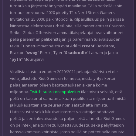
turnauksia järjestetään ympäri maailmaa. Tällä hetkellä isoin
turnaus on vuonna 2020 pidetty T1 x Nerd Street Gamers
Invitational 25 000€ palkintopotilla. Kilpailullisuus pelin parissa
kiinnostaa elektronisia urheilijoita, sillä monet entiset Counter-
Strike: Global Offensiven ammattilaispelaajat ovat vaihtaneet
peliä paremman pelikehittäjän, ja paremman tulevaisuuden
takia. Tunnetuimmat näistä ovat Adil “
ScreaM
” Benrlitom,
Braxton “
swag
” Pierce, Tyler “
Skadoodle
” Latham ja Jacob
“
pyth
” Mourujärvi.
Virallisia tilastoja vuoden 2020/2021 pelaajamääristä ei ole
vielä julkistettu Riot Gamesin toimesta, mutta yritys kertoi
pelaajamäärän olleen betatestauksen aikana kolme
miljoonaa.
Twitch-suoratoistopalvelun
tilastoista selviää, että
peliä on katsonut samaan aikaan puolitoista miljoonaa ihmistä
ja kuukausittain sitä seuraa noin satatuhatta ihmistä.
Uutissivustot sekä lukuisat internet-vaikuttajat odottavat
peliltä ja sen tulevaisuudelta paljon, eikä aiheetta. Riot Games
on pelintekijänä tunnettu luotettavuudesta, sekä peliyhteisön
kanssa kommunikoinnista, joten pelillä on potentiaalia nousta