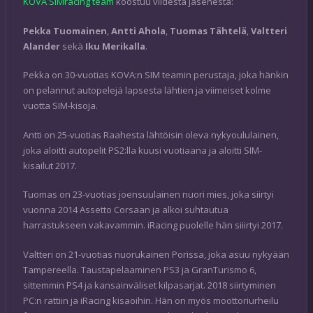
KOVA SIMracing team
koostuu viidestä jäsenestä:
Pekka Tuomainen
,
Antti Ahola
,
Tuomas Tähtelä
,
Valtteri
Alander
sekä
Iku Merikalla
.
Pekka on 30-vuotias KOVA:n SIM teamin perustaja, joka hänkin
on pelannut autopelejä lapsesta lähtien ja viimeiset kolme
vuotta SIM-kisoja.
Antti on 25-vuotias Raahesta lähtöisin oleva nykyoululainen,
joka aloitti autopelit PS2:lla kuusi vuotiaana ja aloitti SIM-
kisailut 2017.
Tuomas on 23-vuotias joensuulainen nuori mies, joka siirtyi
vuonna 2014 Assetto Corsaan ja alkoi suhtautua
harrastukseen vakavammin. iRacing puolelle hän siiirtyi 2017.
Valtteri on 21-vuotias nuorukainen Porissa, joka asuu nykyään
Tampereella. Taustapelaaminen PS3 ja GranTurismo 6,
sittemmin PS4 ja kansainväliset kilpasarjat. 2018 siirtyminen
PC:n rattiin ja iRacing kisaoihin. Hän on myös moottoriurheilu