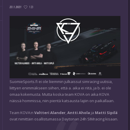
123
23.1.2021
SuomieSports.fi ei ole liiemmin julkaissut simracing uutisia,
liittyen enimmäkseen siihen, että a. aika ei riitä, ja b. ei ole
omaa kokemusta. Mutta koska team KOVA on aika KOVA
näissä hommissa, niin pientä katsausta lajiin on paikallaan.
Team KOVA:n
Valtteri Alander
,
Antti Ahola
ja
Matti Sipilä
ovat nimittäin osallistumassa Daytonan 24h SIMracing kisaan.