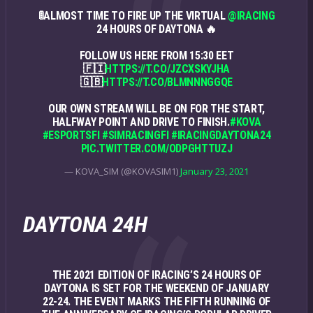
🚦ALMOST TIME TO FIRE UP THE VIRTUAL
@IRACING
24 HOURS OF DAYTONA 🔥
FOLLOW US HERE FROM 15:30 EET
🇫🇮
HTTPS://T.CO/JZCXSKYJHA
🇬🇧
HTTPS://T.CO/BLMNNNGGQE
OUR OWN STREAM WILL BE ON FOR THE START,
HALFWAY POINT AND DRIVE TO FINISH.
#KOVA
#ESPORTSFI
#SIMRACINGFI
#IRACINGDAYTONA24
PIC.TWITTER.COM/ODPGHTTUZJ
— KOVA_SIM (@KOVASIM1)
January 23, 2021
DAYTONA 24H
THE 2021 EDITION OF IRACING’S
24 HOURS OF
DAYTONA
IS SET FOR THE WEEKEND OF JANUARY
22-24. THE EVENT MARKS THE FIFTH RUNNING OF