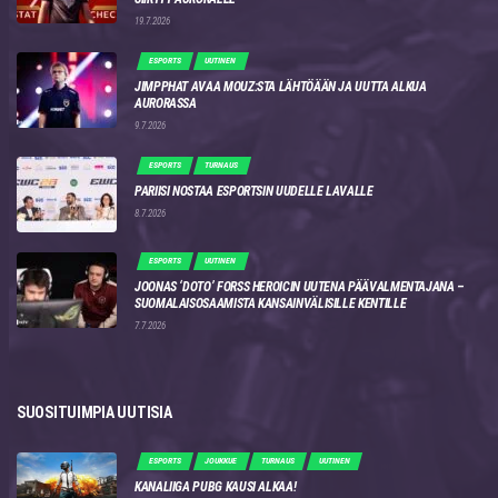
19.7.2026
ESPORTS
UUTINEN
JIMPPHAT AVAA MOUZ:STA LÄHTÖÄÄN JA UUTTA ALKUA
AURORASSA
9.7.2026
ESPORTS
TURNAUS
PARIISI NOSTAA ESPORTSIN UUDELLE LAVALLE
8.7.2026
ESPORTS
UUTINEN
JOONAS ‘DOTO’ FORSS HEROICIN UUTENA PÄÄVALMENTAJANA –
SUOMALAISOSAAMISTA KANSAINVÄLISILLE KENTILLE
7.7.2026
SUOSITUIMPIA UUTISIA
ESPORTS
JOUKKUE
TURNAUS
UUTINEN
KANALIIGA PUBG KAUSI ALKAA!