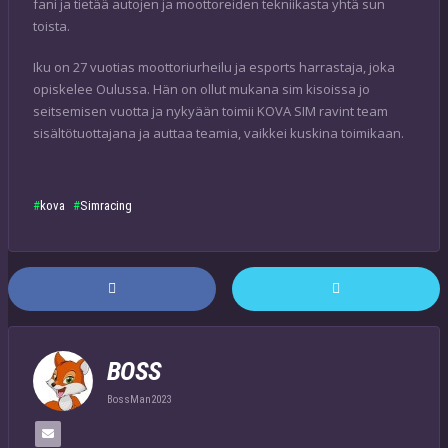
fani ja tietää autojen ja moottoreiden tekniikasta yhtä sun
toista.
Iku on 27 vuotias moottoriurheilu ja esports harrastaja, joka
opiskelee Oulussa. Hän on ollut mukana sim kisoissa jo
seitsemisen vuotta ja nykyään toimii KOVA SIM ravint team
sisältötuottajana ja auttaa teamia, vaikkei kuskina toimikaan.
kova
Simracing
BOSS
BossMan2023