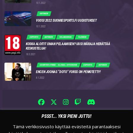
10.1.2022
UUTINEN
VUOSI 2022 SUOMIESPORTS.FI UUDISTUKSET
10.1.2022
ESPORTS
UUTINEN
VALMENNUS
YLEINEN
KOSKA ALOITIT OMAN PELAAMISEN? UUSI IKÄRAJA HERÄTTÄÄ
KESKUSTELUA!
18.3.2021
COUNTER STRIKE - GLOBAL OFFENSIVE
ESPORTS
UUTINEN
ENCEN JOONAS “DOTO” FORSS ON PENKITETTY!
8.1.2022
PSSST... YKSI PIENI JUTTU!
Tämä verkkosivusto käyttää evästeitä parantaaksesi