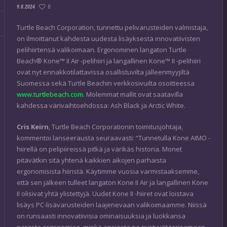
0
9.8.2024
Turtle Beach Corporation, tunnettu pelivarusteiden valmistaja,
on ilmoittanut kahdesta uudesta lisäyksestä innovatiivisten
pelihiirtensä valikoimaan. Ergonominen langaton Turtle
Beach® Kone™ II Air -pelihiiri ja langallinen Kone™ II -pelihiiri
ovat nyt ennakkotilattavissa osallistuvilta jälleenmyyjiltä
Suomessa sekä Turtle Beachin verkkosivuilta osoitteessa
www.turtlebeach.com
. Molemmat mallit ovat saatavilla
kahdessa värivaihtoehdossa: Ash Black ja Arctic White.
Cris Keirn
, Turtle Beach Corporationin toimitusjohtaja,
kommentoi lanseerausta seuraavasti: “Tunnetulla Kone AIMO -
hiirellä on pelipiireissä pitkä ja värikäs historia. Monet
pitävätkin sitä yhtenä kaikkien aikojen parhaista
ergonomisista hiiristä. Käytimme vuosia varmistaaksemme,
että sen jälkeen tulleet langaton Kone II Air ja langallinen Kone
II olisivat yhtä ylistettyjä. Uudet Kone II -hiiret ovat loistava
lisäys PC-lisävarusteiden laajenevaan valikoimaamme. Niissä
on runsaasti innovatiivisia ominaisuuksia ja luokkansa
parasta ergonomiaa, minkä ansiosta ne pystyvät tarjoamaan