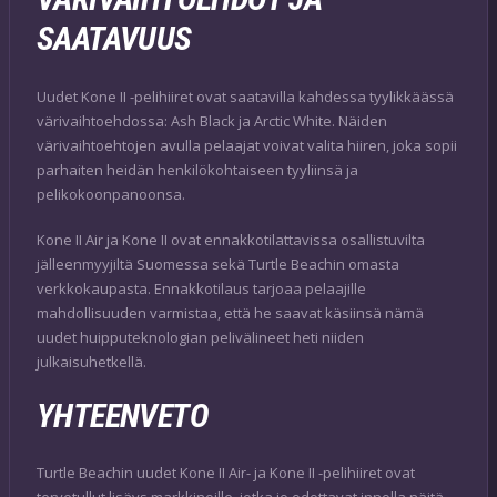
SAATAVUUS
Uudet Kone II -pelihiiret ovat saatavilla kahdessa tyylikkäässä
värivaihtoehdossa: Ash Black ja Arctic White. Näiden
värivaihtoehtojen avulla pelaajat voivat valita hiiren, joka sopii
parhaiten heidän henkilökohtaiseen tyyliinsä ja
pelikokoonpanoonsa.
Kone II Air ja Kone II ovat ennakkotilattavissa osallistuvilta
jälleenmyyjiltä Suomessa sekä Turtle Beachin omasta
verkkokaupasta. Ennakkotilaus tarjoaa pelaajille
mahdollisuuden varmistaa, että he saavat käsiinsä nämä
uudet huipputeknologian pelivälineet heti niiden
julkaisuhetkellä.
YHTEENVETO
Turtle Beachin uudet Kone II Air- ja Kone II -pelihiiret ovat