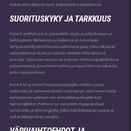
mukavalta kädessä myös pidempään käytettäessä.
SUORITUSKYKY JA TARKKUUS
Kone II -pelihiirissä on panostettu myös suorituskykyyn ja
tarkkuuteen. Molemmissa malleissa on kokonaan
lämpökäsitellystä teflonista valmistetut jalat, jotka takaavat
uskomattoman liu’un ja sulavan liikkeen millä tahansa
pinnalla. Tämä ominaisuus on erityisen tärkeä kilpailullisessa
pelaamisessa, jossa hiiren tarkka ja nopea liike voi ratkaista
pelin lopputuloksen.
Kone II Air ja Kone II tarjoavat pelaajille erittäin suurta
tarkkuutta ja salamannopeita vasteaikoja, mikä tekee niistä
erinomaisen valinnan niin ammattilaispelaajille kuin
harrastajillekin. Pelihiiret on varustettu huippuluokan
sensoreilla ja teknologioilla, jotka mahdollistavat nopeat ja
tarkat liikkeet ilman viivettä.
VÄRIVAIHTOEHDOT JA