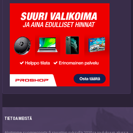
TIETOA MEISTÄ
Aloitimme suomiesports.fi sivuston syksyllä 2020 ja joulukuun alussa