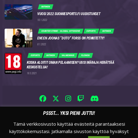
UUTINEN
VUOSI 2022 SUOMIESPORTS.FI UUDISTUKSET
10.1.2022
COUNTER STRIKE - GLOBAL OFFENSIVE
ESPORTS
UUTINEN
ENCEN JOONAS “DOTO” FORSS ON PENKITETTY!
8.1.2022
ESPORTS
UUTINEN
VALMENNUS
YLEINEN
KOSKA ALOITIT OMAN PELAAMISEN? UUSI IKÄRAJA HERÄTTÄÄ
KESKUSTELUA!
18.3.2021
PSSST... YKSI PIENI JUTTU!
Tämä verkkosivusto käyttää evästeitä parantaaksesi
käyttökokemustasi. Jatkamalla sivuston käyttöä hyväksyt