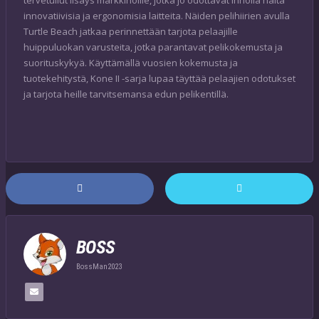
tervetullut lisäys markkinoille, jotka jo odottavat innolla näitä
innovatiivisia ja ergonomisia laitteita. Näiden pelihiirien avulla
Turtle Beach jatkaa perinnettään tarjota pelaajille
huippuluokan varusteita, jotka parantavat pelikokemusta ja
suorituskykyä. Käyttämällä vuosien kokemusta ja
tuotekehitystä, Kone II -sarja lupaa täyttää pelaajien odotukset
ja tarjota heille tarvitsemansa edun pelikentillä.
BOSS
BossMan2023