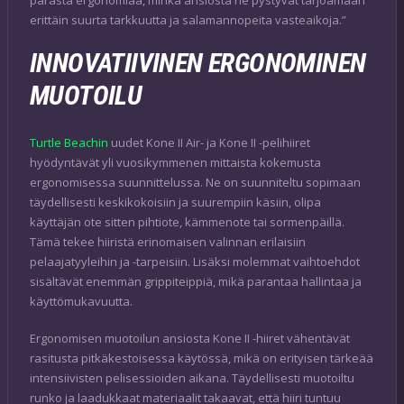
erittäin suurta tarkkuutta ja salamannopeita vasteaikoja.”
INNOVATIIVINEN ERGONOMINEN
MUOTOILU
Turtle Beachin
uudet Kone II Air- ja Kone II -pelihiiret
hyödyntävät yli vuosikymmenen mittaista kokemusta
ergonomisessa suunnittelussa. Ne on suunniteltu sopimaan
täydellisesti keskikokoisiin ja suurempiin käsiin, olipa
käyttäjän ote sitten pihtiote, kämmenote tai sormenpäillä.
Tämä tekee hiiristä erinomaisen valinnan erilaisiin
pelaajatyyleihin ja -tarpeisiin. Lisäksi molemmat vaihtoehdot
sisältävät enemmän grippiteippiä, mikä parantaa hallintaa ja
käyttömukavuutta.
Ergonomisen muotoilun ansiosta Kone II -hiiret vähentävät
rasitusta pitkäkestoisessa käytössä, mikä on erityisen tärkeää
intensiivisten pelisessioiden aikana. Täydellisesti muotoiltu
runko ja laadukkaat materiaalit takaavat, että hiiri tuntuu