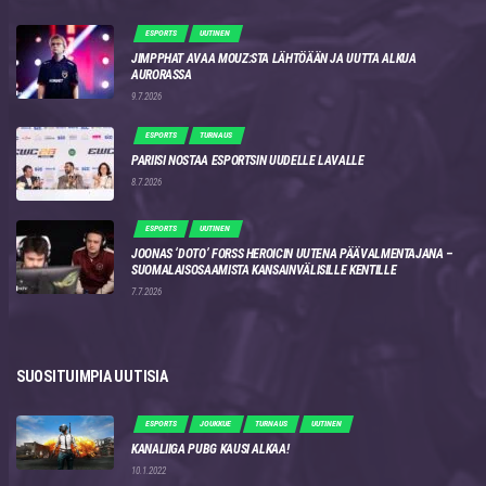
ESPORTS
UUTINEN
JIMPPHAT AVAA MOUZ:STA LÄHTÖÄÄN JA UUTTA ALKUA
AURORASSA
9.7.2026
ESPORTS
TURNAUS
PARIISI NOSTAA ESPORTSIN UUDELLE LAVALLE
8.7.2026
ESPORTS
UUTINEN
JOONAS ‘DOTO’ FORSS HEROICIN UUTENA PÄÄVALMENTAJANA –
SUOMALAISOSAAMISTA KANSAINVÄLISILLE KENTILLE
7.7.2026
SUOSITUIMPIA UUTISIA
ESPORTS
JOUKKUE
TURNAUS
UUTINEN
KANALIIGA PUBG KAUSI ALKAA!
10.1.2022