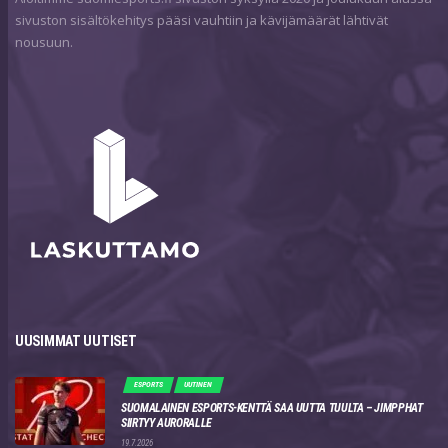
sivuston sisältökehitys pääsi vauhtiin ja kävijämäärät lähtivät
nousuun.
UUSIMMAT UUTISET
ESPORTS
UUTINEN
SUOMALAINEN ESPORTS-KENTTÄ SAA UUTTA TUULTA – JIMPPHAT
SIIRTYY AURORALLE
19.7.2026