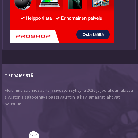
TIETOA MEISTÄ
Aloitimme suomiesports.fi sivuston syksyllä 2020 ja joulukuun alussa
sivuston sisältökehitys pääsi vauhtiin ja kävijämäärät lähtivät
nousuun.