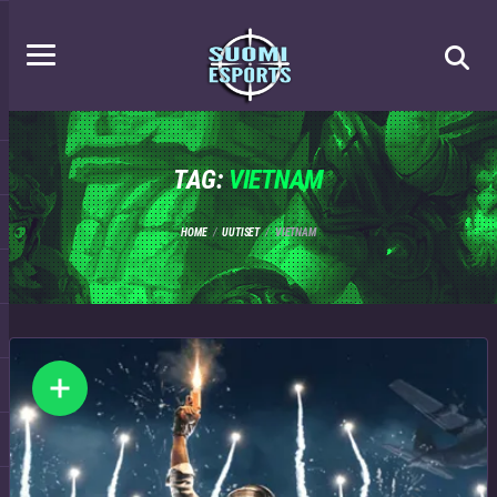
TAG:
VIETNAM
HOME
UUTISET
VIETNAM