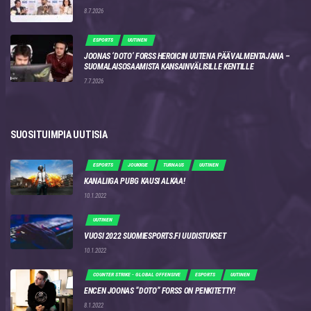
8.7.2026
ESPORTS
UUTINEN
JOONAS ‘DOTO’ FORSS HEROICIN UUTENA PÄÄVALMENTAJANA –
SUOMALAISOSAAMISTA KANSAINVÄLISILLE KENTILLE
7.7.2026
SUOSITUIMPIA UUTISIA
ESPORTS
JOUKKUE
TURNAUS
UUTINEN
KANALIIGA PUBG KAUSI ALKAA!
10.1.2022
UUTINEN
VUOSI 2022 SUOMIESPORTS.FI UUDISTUKSET
10.1.2022
COUNTER STRIKE - GLOBAL OFFENSIVE
ESPORTS
UUTINEN
ENCEN JOONAS “DOTO” FORSS ON PENKITETTY!
8.1.2022