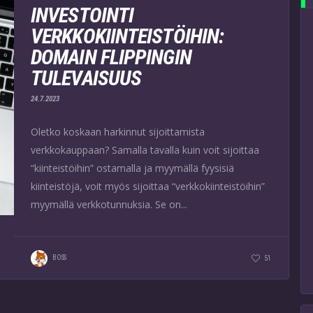
INVESTOINTI
VERKKOKIINTEISTÖIHIN:
DOMAIN FLIPPINGIN
TULEVAISUUS
24.7.2023
Oletko koskaan harkinnut sijoittamista
verkkokauppaan? Samalla tavalla kuin voit sijoittaa
“kiinteistöihin” ostamalla ja myymällä fyysisiä
kiinteistöjä, voit myös sijoittaa “verkkokiinteistöihin”
myymällä verkkotunnuksia. Se on...
BOSS
51