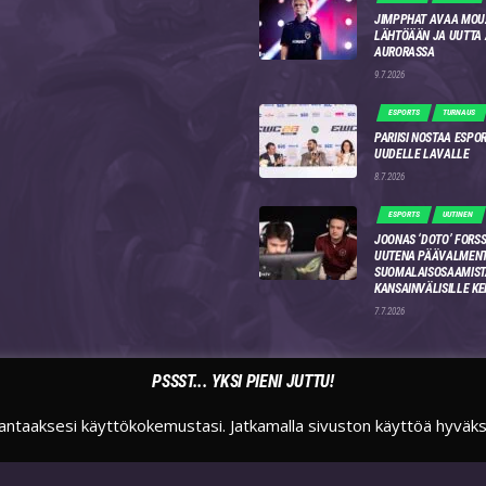
JIMPPHAT AVAA MOU
LÄHTÖÄÄN JA UUTTA
AURORASSA
9.7.2026
ESPORTS
TURNAUS
PARIISI NOSTAA ESPO
UUDELLE LAVALLE
8.7.2026
ESPORTS
UUTINEN
JOONAS ‘DOTO’ FORSS
UUTENA PÄÄVALMENT
SUOMALAISOSAAMIST
KANSAINVÄLISILLE KE
7.7.2026
PSSST... YKSI PIENI JUTTU!
antaaksesi käyttökokemustasi. Jatkamalla sivuston käyttöä hyväk
TWITTER
INSTAGRAM
TWITCH
SUOMIESPORTSFI
SUOMIESPORTS
SUOMIESPORTS