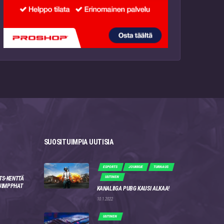
SUOSITUIMPIA UUTISIA
ESPORTS
JOUKKUE
TURNAUS
UUTINEN
TS-KENTTÄ
 JIMPPHAT
KANALIIGA PUBG KAUSI ALKAA!
10.1.2022
UUTINEN