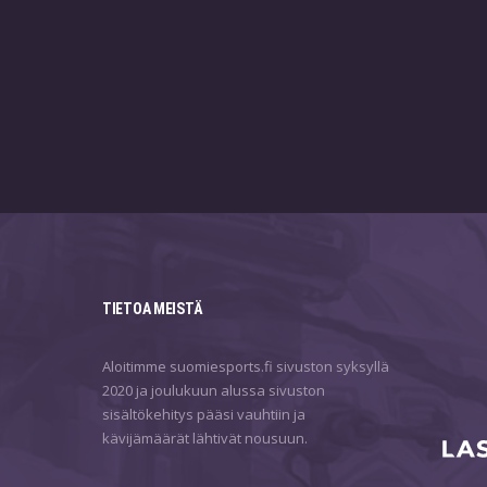
TIETOA MEISTÄ
Aloitimme suomiesports.fi sivuston syksyllä
2020 ja joulukuun alussa sivuston
sisältökehitys pääsi vauhtiin ja
kävijämäärät lähtivät nousuun.