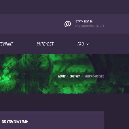
@
OTA YHTEYTTÄ
GAMER@SUOMIESPORTS.FI
EVINKIT
YHTEYDET
FAQ
HOME
UUTISET
VERKKO-OSOITE
SKYSHOWTIME