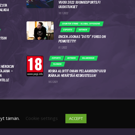
VUOSI 2022 SUOMIESPORTS.FI
Z:STA
UUDISTUKSET
 ALKUA
10.1.2022
COUNTER STRIKE - GLOBAL OFFENSIVE
ESPORTS
UUTINEN
ENCEN JOONAS “DOTO” FORSS ON
RTSIN
PENKITETTY!
8.1.2022
ESPORTS
UUTINEN
VALMENNUS
YLEINEN
 HEROICIN
AJANA –
KOSKA ALOITIT OMAN PELAAMISEN? UUSI
A
IKÄRAJA HERÄTTÄÄ KESKUSTELUA!
NTILLE
18.3.2021
syt tämän.
Cookie settings
ACCEPT
DISCORD
FI
4WSEK9X