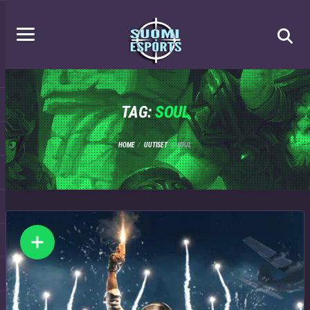
TAG:
SOUL
HOME
UUTISET
SOUL