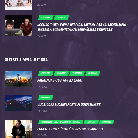
8.7.2026
ESPORTS
UUTINEN
JOONAS ‘DOTO’ FORSS HEROICIN UUTENA PÄÄVALMENTAJANA –
SUOMALAISOSAAMISTA KANSAINVÄLISILLE KENTILLE
7.7.2026
SUOSITUIMPIA UUTISIA
ESPORTS
JOUKKUE
TURNAUS
UUTINEN
KANALIIGA PUBG KAUSI ALKAA!
10.1.2022
UUTINEN
VUOSI 2022 SUOMIESPORTS.FI UUDISTUKSET
10.1.2022
COUNTER STRIKE - GLOBAL OFFENSIVE
ESPORTS
UUTINEN
ENCEN JOONAS “DOTO” FORSS ON PENKITETTY!
8.1.2022