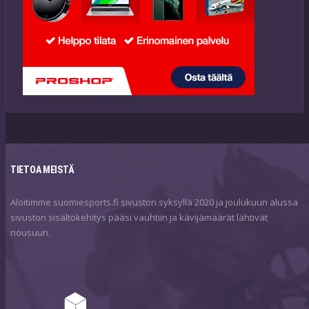
TIETOA MEISTÄ
Aloitimme suomiesports.fi sivuston syksyllä 2020 ja joulukuun alussa
sivuston sisältökehitys pääsi vauhtiin ja kävijämäärät lähtivät
nousuun.