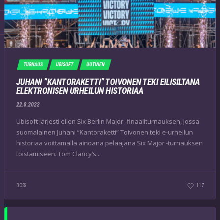
TURNAUS
UBISOFT
UUTINEN
JUHANI ”KANTORAKETTI” TOIVONEN TEKI EILISILTANA
ELEKTRONISEN URHEILUN HISTORIAA
22.8.2022
Ubisoft järjesti eilen Six Berlin Major -finaaliturnauksen, jossa
suomalainen Juhani “Kantoraketti” Toivonen teki e-urheilun
historiaa voittamalla ainoana pelaajana Six Major -turnauksen
toistamiseen. Tom Clancy’s...
BOSS
117