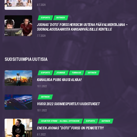
8.7.2026
ESPORTS
UUTINEN
JOONAS ‘DOTO’ FORSS HEROICIN UUTENA PÄÄVALMENTAJANA –
SUOMALAISOSAAMISTA KANSAINVÄLISILLE KENTILLE
7.7.2026
SUOSITUIMPIA UUTISIA
ESPORTS
JOUKKUE
TURNAUS
UUTINEN
KANALIIGA PUBG KAUSI ALKAA!
10.1.2022
UUTINEN
VUOSI 2022 SUOMIESPORTS.FI UUDISTUKSET
10.1.2022
COUNTER STRIKE - GLOBAL OFFENSIVE
ESPORTS
UUTINEN
ENCEN JOONAS “DOTO” FORSS ON PENKITETTY!
8.1.2022