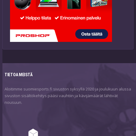
TIETOA MEISTÄ
Aloitimme suomiesports.fi sivuston syksyllä 2020 ja joulukuun alussa
sivuston sisältökehitys pääsi vauhtiin ja kävijämäärät lähtivät
nousuun.