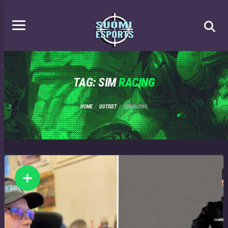
TAG: SIM
RACING
HOME
UUTISET
SIM RACING