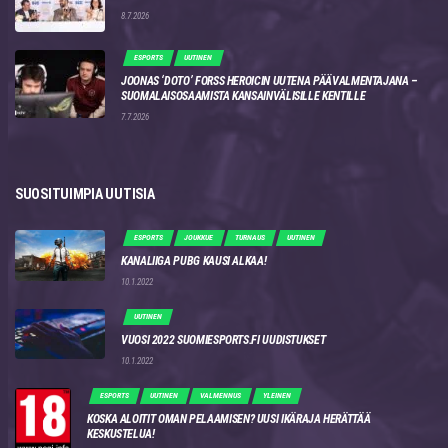
8.7.2026
ESPORTS
UUTINEN
JOONAS ‘DOTO’ FORSS HEROICIN UUTENA PÄÄVALMENTAJANA –
SUOMALAISOSAAMISTA KANSAINVÄLISILLE KENTILLE
7.7.2026
SUOSITUIMPIA UUTISIA
ESPORTS
JOUKKUE
TURNAUS
UUTINEN
KANALIIGA PUBG KAUSI ALKAA!
10.1.2022
UUTINEN
VUOSI 2022 SUOMIESPORTS.FI UUDISTUKSET
10.1.2022
ESPORTS
UUTINEN
VALMENNUS
YLEINEN
KOSKA ALOITIT OMAN PELAAMISEN? UUSI IKÄRAJA HERÄTTÄÄ
KESKUSTELUA!