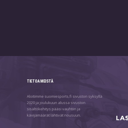
TIETOA MEISTÄ
Aloitimme suomiesports.fi sivuston syksyllä
2020 ja joulukuun alussa sivuston
sisältökehitys pääsi vauhtiin ja
kävijämäärät lähtivät nousuun.