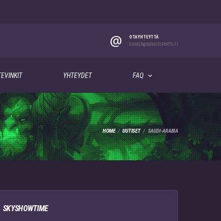
@
OTA YHTEYTTÄ
GAMER@SUOMIESPORTS.FI
EVINKIT
YHTEYDET
FAQ
HOME
UUTISET
SAUDI-ARABIA
SKYSHOWTIME