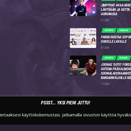
JIMPPHAT AVAA MOU
LÄHTÖÄÄN JA UUTTA
AURORASSA
9.7.2026
ESPORTS
TURNAUS
PARIISI NOSTAA ESPO
UUDELLE LAVALLE
8.7.2026
ESPORTS
UUTINEN
JOONAS ‘DOTO’ FORSS
UUTENA PÄÄVALMENT
SUOMALAISOSAAMIST
KANSAINVÄLISILLE KE
7.7.2026
PSSST... YKSI PIENI JUTTU!
antaaksesi käyttökokemustasi. Jatkamalla sivuston käyttöä hyväk
TWITTER
INSTAGRAM
TWITCH
SUOMIESPORTSFI
SUOMIESPORTS
SUOMIESPORTS