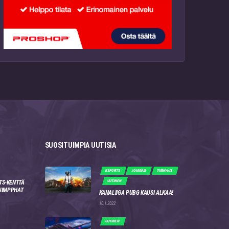
SUOSITUIMPIA UUTISIA
ESPORTS
JOUKKUE
TURNAUS
UUTINEN
TS-KENTTÄ
 JIMPPHAT
KANALIIGA PUBG KAUSI ALKAA!
10.1.2022
UUTINEN