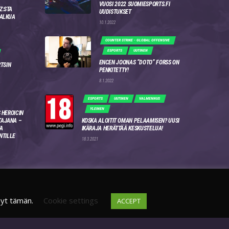
VUOSI 2022 SUOMIESPORTS.FI
Z:STA
UUDISTUKSET
 ALKUA
10.1.2022
COUNTER STRIKE - GLOBAL OFFENSIVE
ESPORTS
UUTINEN
ENCEN JOONAS “DOTO” FORSS ON
RTSIN
PENKITETTY!
8.1.2022
ESPORTS
UUTINEN
VALMENNUS
YLEINEN
 HEROICIN
AJANA –
KOSKA ALOITIT OMAN PELAAMISEN? UUSI
A
IKÄRAJA HERÄTTÄÄ KESKUSTELUA!
NTILLE
18.3.2021
syt tämän.
Cookie settings
ACCEPT
DISCORD
FI
4WSEK9X