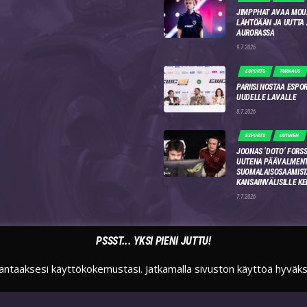
JIMPPHAT AVAA MOU
LÄHTÖÄÄN JA UUTTA
AURORASSA
9.7.2026
ESPORTS
TURNAUS
PARIISI NOSTAA ESPO
UUDELLE LAVALLE
8.7.2026
ESPORTS
UUTINEN
JOONAS ‘DOTO’ FORSS
UUTENA PÄÄVALMENT
SUOMALAISOSAAMIST
KANSAINVÄLISILLE KE
7.7.2026
PSSST... YKSI PIENI JUTTU!
antaaksesi käyttökokemustasi. Jatkamalla sivuston käyttöä hyväk
TWITTER
INSTAGRAM
TWITCH
SUOMIESPORTSFI
SUOMIESPORTS
SUOMIESPORTS