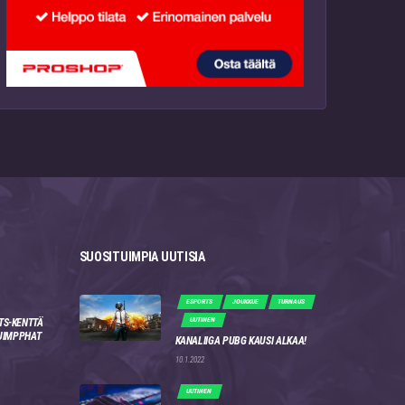
SUOSITUIMPIA UUTISIA
ESPORTS
JOUKKUE
TURNAUS
UUTINEN
TS-KENTTÄ
 JIMPPHAT
KANALIIGA PUBG KAUSI ALKAA!
10.1.2022
UUTINEN