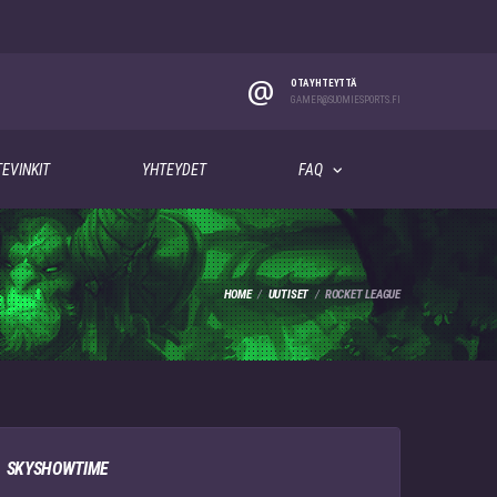
@
OTA YHTEYTTÄ
GAMER@SUOMIESPORTS.FI
EVINKIT
YHTEYDET
FAQ
HOME
UUTISET
ROCKET LEAGUE
SKYSHOWTIME