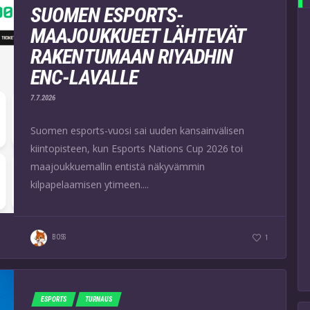
SUOMEN ESPORTS-
MAAJOUKKUEET LÄHTEVÄT
RAKENTUMAAN RIYADHIN
ENC-LAVALLE
7.7.2026
Suomen esports-vuosi sai uuden kansainvälisen
kiintopisteen, kun Esports Nations Cup 2026 toi
maajoukkuemallin entistä näkyvämmin
kilpapelaamisen ytimeen....
BOSS
1
ESPORTS
TURNAUS