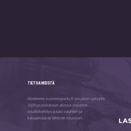
TIETOA MEISTÄ
Aloitimme suomiesports.fi sivuston syksyllä
2020 ja joulukuun alussa sivuston
sisältökehitys pääsi vauhtiin ja
kävijämäärät lähtivät nousuun.