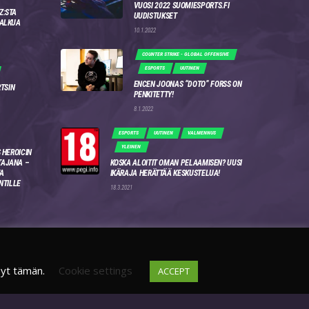
VUOSI 2022 SUOMIESPORTS.FI
Z:STA
UUDISTUKSET
 ALKUA
10.1.2022
COUNTER STRIKE - GLOBAL OFFENSIVE
ESPORTS
UUTINEN
ENCEN JOONAS “DOTO” FORSS ON
RTSIN
PENKITETTY!
8.1.2022
ESPORTS
UUTINEN
VALMENNUS
YLEINEN
 HEROICIN
AJANA –
KOSKA ALOITIT OMAN PELAAMISEN? UUSI
A
IKÄRAJA HERÄTTÄÄ KESKUSTELUA!
NTILLE
18.3.2021
syt tämän.
Cookie settings
ACCEPT
DISCORD
FI
4WSEK9X