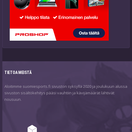
TIETOA MEISTÄ
Aloitimme suomiesports.fi sivuston syksyllä 2020 ja joulukuun alussa
sivuston sisältökehitys pääsi vauhtiin ja kävijämäärät lähtivät
nousuun.