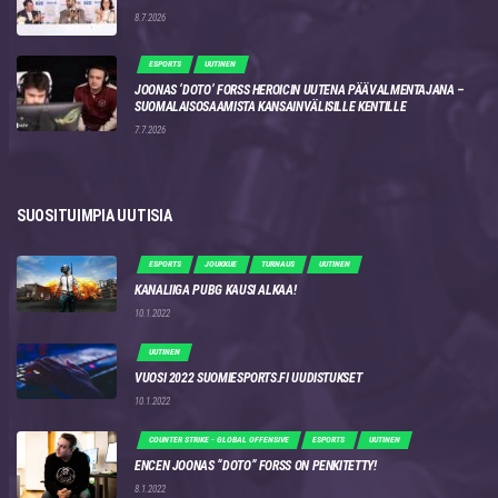
8.7.2026
ESPORTS
UUTINEN
JOONAS ‘DOTO’ FORSS HEROICIN UUTENA PÄÄVALMENTAJANA –
SUOMALAISOSAAMISTA KANSAINVÄLISILLE KENTILLE
7.7.2026
SUOSITUIMPIA UUTISIA
ESPORTS
JOUKKUE
TURNAUS
UUTINEN
KANALIIGA PUBG KAUSI ALKAA!
10.1.2022
UUTINEN
VUOSI 2022 SUOMIESPORTS.FI UUDISTUKSET
10.1.2022
COUNTER STRIKE - GLOBAL OFFENSIVE
ESPORTS
UUTINEN
ENCEN JOONAS “DOTO” FORSS ON PENKITETTY!
8.1.2022