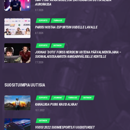
AURORASSA
9.7.2026
ESPORTS
TURNAUS
PARIISI NOSTAA ESPORTSIN UUDELLE LAVALLE
8.7.2026
ESPORTS
UUTINEN
JOONAS ‘DOTO’ FORSS HEROICIN UUTENA PÄÄVALMENTAJANA –
SUOMALAISOSAAMISTA KANSAINVÄLISILLE KENTILLE
7.7.2026
SUOSITUIMPIA UUTISIA
ESPORTS
JOUKKUE
TURNAUS
UUTINEN
KANALIIGA PUBG KAUSI ALKAA!
10.1.2022
UUTINEN
VUOSI 2022 SUOMIESPORTS.FI UUDISTUKSET