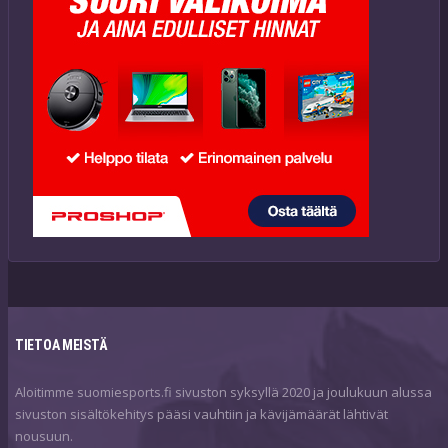
TIETOA MEISTÄ
Aloitimme suomiesports.fi sivuston syksyllä 2020 ja joulukuun alussa
sivuston sisältökehitys pääsi vauhtiin ja kävijämäärät lähtivät
nousuun.