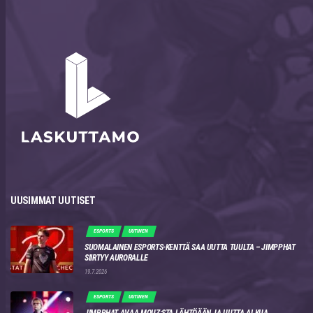
UUSIMMAT UUTISET
ESPORTS
UUTINEN
SUOMALAINEN ESPORTS-KENTTÄ SAA UUTTA TUULTA – JIMPPHAT
SIIRTYY AURORALLE
19.7.2026
ESPORTS
UUTINEN
JIMPPHAT AVAA MOUZ:STA LÄHTÖÄÄN JA UUTTA ALKUA