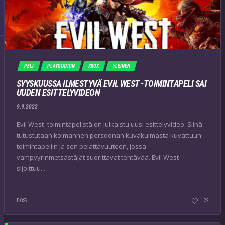
PELI
PLAYSTATION
XBOX
YLEINEN
SYYSKUUSSA ILMESTYVÄ EVIL WEST -TOIMINTAPELI SAI
UUDEN ESITTELYVIDEON
9.9.2022
Evil West -toimintapelistä on julkaistu uusi esittelyvideo. Siinä
tutustutaan kolmannen persoonan kuvakulmasta kuvattuun
toimintapeliin ja sen pelattavuuteen, jossa
vampyyrinmetsästäjät suorittavat tehtävää. Evil West
sijoittuu...
BOSS
122