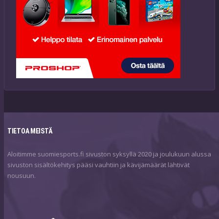
TIETOA MEISTÄ
Aloitimme suomiesports.fi sivuston syksyllä 2020 ja joulukuun alussa
sivuston sisältökehitys pääsi vauhtiin ja kävijämäärät lähtivät
nousuun.