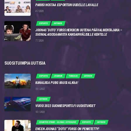
PARIISI NOSTAA ESPORTSIN UUDELLE LAVALLE
8.7.2026
ESPORTS
UUTINEN
JOONAS ‘DOTO’ FORSS HEROICIN UUTENA PÄÄVALMENTAJANA –
SUOMALAISOSAAMISTA KANSAINVÄLISILLE KENTILLE
7.7.2026
SUOSITUIMPIA UUTISIA
ESPORTS
JOUKKUE
TURNAUS
UUTINEN
KANALIIGA PUBG KAUSI ALKAA!
10.1.2022
UUTINEN
VUOSI 2022 SUOMIESPORTS.FI UUDISTUKSET
10.1.2022
COUNTER STRIKE - GLOBAL OFFENSIVE
ESPORTS
UUTINEN
ENCEN JOONAS “DOTO” FORSS ON PENKITETTY!