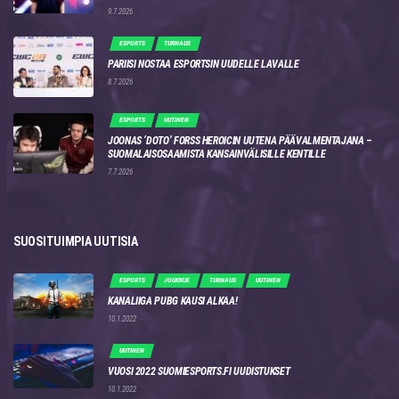
9.7.2026
ESPORTS
TURNAUS
PARIISI NOSTAA ESPORTSIN UUDELLE LAVALLE
8.7.2026
ESPORTS
UUTINEN
JOONAS ‘DOTO’ FORSS HEROICIN UUTENA PÄÄVALMENTAJANA –
SUOMALAISOSAAMISTA KANSAINVÄLISILLE KENTILLE
7.7.2026
SUOSITUIMPIA UUTISIA
ESPORTS
JOUKKUE
TURNAUS
UUTINEN
KANALIIGA PUBG KAUSI ALKAA!
10.1.2022
UUTINEN
VUOSI 2022 SUOMIESPORTS.FI UUDISTUKSET
10.1.2022