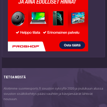
TIETOA MEISTÄ
Aloitimme suomiesports.fi sivuston syksyllä 2020 ja joulukuun alussa
sivuston sisältökehitys pääsi vauhtiin ja kävijämäärät lähtivät
nousuun.