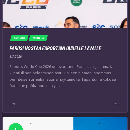
ESPORTS
TURNAUS
PARIISI NOSTAA ESPORTSIN UUDELLE LAVALLE
8.7.2026
Esports World Cup 2026 on avautunut Pariisissa, ja samalla
kilpailullinen pelaaminen astuu jälleen hieman lähemmäs
perinteisen urheilun suuria näyttämöitä. Tapahtuma kokoaa
Ranskan pääkaupunkiin yli...
BOSS
0