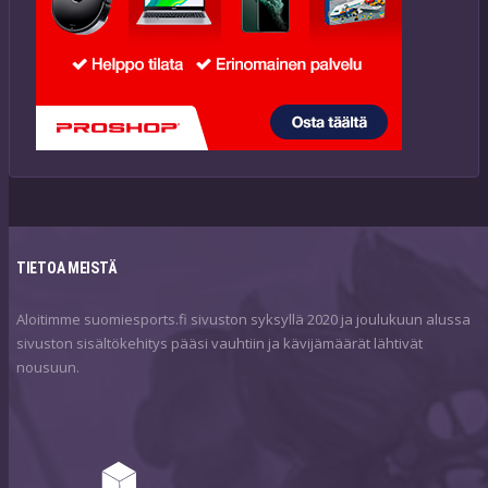
TIETOA MEISTÄ
Aloitimme suomiesports.fi sivuston syksyllä 2020 ja joulukuun alussa
sivuston sisältökehitys pääsi vauhtiin ja kävijämäärät lähtivät
nousuun.