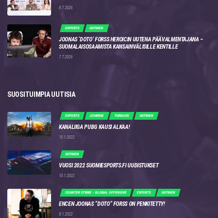
8.7.2026
ESPORTS
UUTINEN
JOONAS ‘DOTO’ FORSS HEROICIN UUTENA PÄÄVALMENTAJANA –
SUOMALAISOSAAMISTA KANSAINVÄLISILLE KENTILLE
7.7.2026
SUOSITUIMPIA UUTISIA
ESPORTS
JOUKKUE
TURNAUS
UUTINEN
KANALIIGA PUBG KAUSI ALKAA!
10.1.2022
UUTINEN
VUOSI 2022 SUOMIESPORTS.FI UUDISTUKSET
10.1.2022
COUNTER STRIKE - GLOBAL OFFENSIVE
ESPORTS
UUTINEN
ENCEN JOONAS “DOTO” FORSS ON PENKITETTY!
8.1.2022