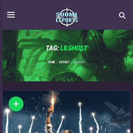
TAG:
LILGHOST
HOME
UUTISET
LILGHOST