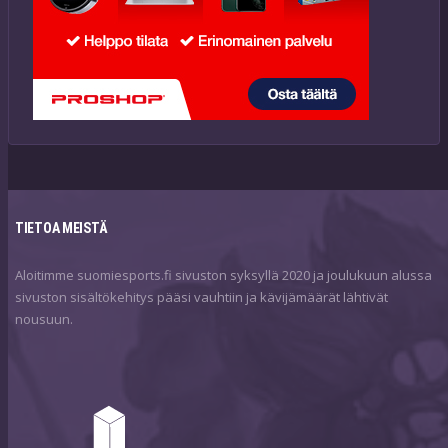
TIETOA MEISTÄ
Aloitimme suomiesports.fi sivuston syksyllä 2020 ja joulukuun alussa
sivuston sisältökehitys pääsi vauhtiin ja kävijämäärät lähtivät
nousuun.