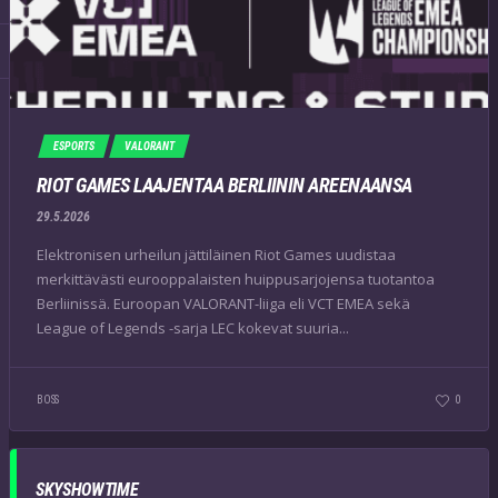
ESPORTS
VALORANT
RIOT GAMES LAAJENTAA BERLIININ AREENAANSA
29.5.2026
Elektronisen urheilun jättiläinen Riot Games uudistaa
merkittävästi eurooppalaisten huippusarjojensa tuotantoa
Berliinissä. Euroopan VALORANT-liiga eli VCT EMEA sekä
League of Legends -sarja LEC kokevat suuria...
BOSS
0
SKYSHOWTIME