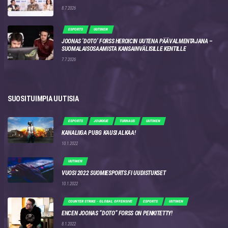
8.7.2026
ESPORTS
UUTINEN
JOONAS ‘DOTO’ FORSS HEROICIN UUTENA PÄÄVALMENTAJANA –
SUOMALAISOSAAMISTA KANSAINVÄLISILLE KENTILLE
7.7.2026
SUOSITUIMPIA UUTISIA
ESPORTS
JOUKKUE
TURNAUS
UUTINEN
KANALIIGA PUBG KAUSI ALKAA!
10.1.2022
UUTINEN
VUOSI 2022 SUOMIESPORTS.FI UUDISTUKSET
10.1.2022
COUNTER STRIKE - GLOBAL OFFENSIVE
ESPORTS
UUTINEN
ENCEN JOONAS “DOTO” FORSS ON PENKITETTY!
8.1.2022