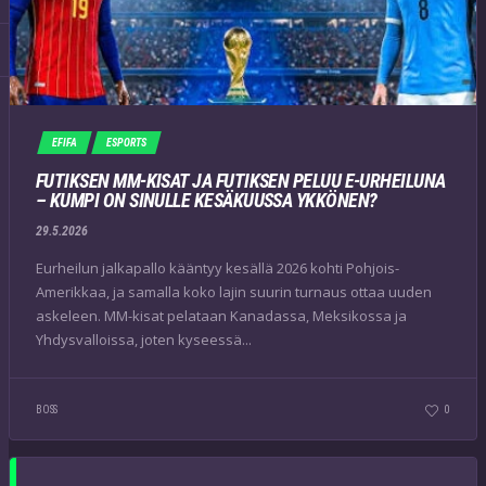
EFIFA
ESPORTS
FUTIKSEN MM-KISAT JA FUTIKSEN PELUU E-URHEILUNA
– KUMPI ON SINULLE KESÄKUUSSA YKKÖNEN?
29.5.2026
Eurheilun jalkapallo kääntyy kesällä 2026 kohti Pohjois-
Amerikkaa, ja samalla koko lajin suurin turnaus ottaa uuden
askeleen. MM-kisat pelataan Kanadassa, Meksikossa ja
Yhdysvalloissa, joten kyseessä...
BOSS
0