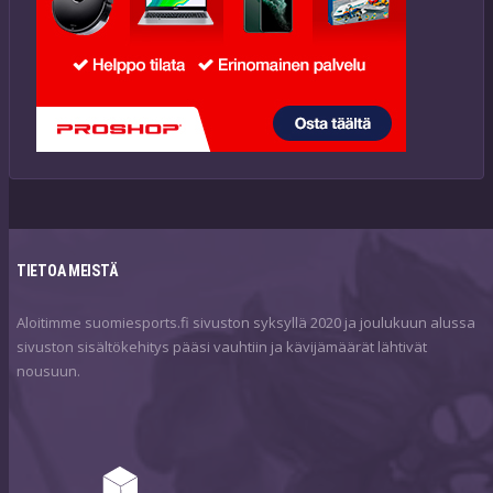
TIETOA MEISTÄ
Aloitimme suomiesports.fi sivuston syksyllä 2020 ja joulukuun alussa
sivuston sisältökehitys pääsi vauhtiin ja kävijämäärät lähtivät
nousuun.