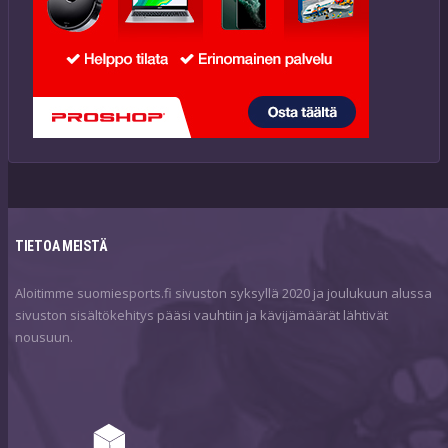
TIETOA MEISTÄ
Aloitimme suomiesports.fi sivuston syksyllä 2020 ja joulukuun alussa
sivuston sisältökehitys pääsi vauhtiin ja kävijämäärät lähtivät
nousuun.