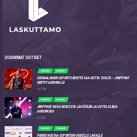
UUSIMMAT UUTISET
ESPORTS
UUTINEN
SUOMALAINEN ESPORTS-KENTTÄ SAA UUTTA TUULTA – JIMPPHAT
SIIRTYY AURORALLE
19.7.2026
ESPORTS
UUTINEN
JIMPPHAT AVAA MOUZ:STA LÄHTÖÄÄN JA UUTTA ALKUA
AURORASSA
9.7.2026
ESPORTS
TURNAUS
PARIISI NOSTAA ESPORTSIN UUDELLE LAVALLE