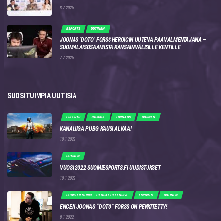
8.7.2026
ESPORTS
UUTINEN
JOONAS ‘DOTO’ FORSS HEROICIN UUTENA PÄÄVALMENTAJANA –
SUOMALAISOSAAMISTA KANSAINVÄLISILLE KENTILLE
7.7.2026
SUOSITUIMPIA UUTISIA
ESPORTS
JOUKKUE
TURNAUS
UUTINEN
KANALIIGA PUBG KAUSI ALKAA!
10.1.2022
UUTINEN
VUOSI 2022 SUOMIESPORTS.FI UUDISTUKSET
10.1.2022
COUNTER STRIKE - GLOBAL OFFENSIVE
ESPORTS
UUTINEN
ENCEN JOONAS “DOTO” FORSS ON PENKITETTY!
8.1.2022