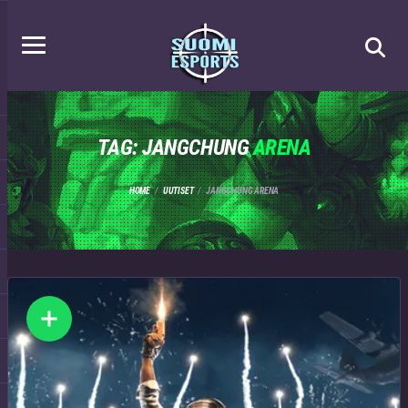
TAG: JANGCHUNG
ARENA
HOME
UUTISET
JANGCHUNG ARENA