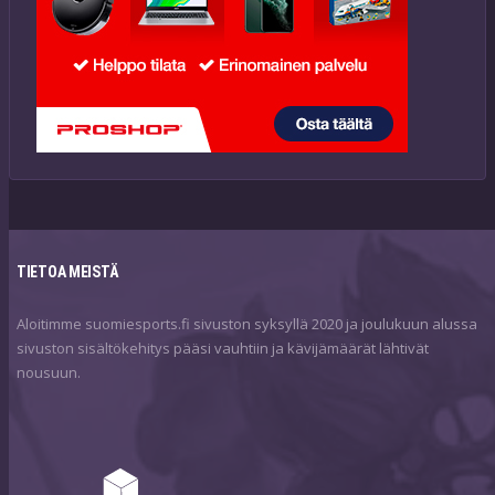
TIETOA MEISTÄ
Aloitimme suomiesports.fi sivuston syksyllä 2020 ja joulukuun alussa
sivuston sisältökehitys pääsi vauhtiin ja kävijämäärät lähtivät
nousuun.