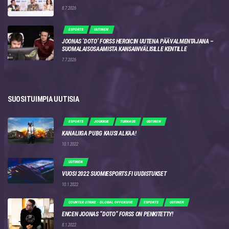
8.7.2026
ESPORTS
UUTINEN
JOONAS ‘DOTO’ FORSS HEROICIN UUTENA PÄÄVALMENTAJANA –
SUOMALAISOSAAMISTA KANSAINVÄLISILLE KENTILLE
7.7.2026
SUOSITUIMPIA UUTISIA
ESPORTS
JOUKKUE
TURNAUS
UUTINEN
KANALIIGA PUBG KAUSI ALKAA!
10.1.2022
UUTINEN
VUOSI 2022 SUOMIESPORTS.FI UUDISTUKSET
10.1.2022
COUNTER STRIKE - GLOBAL OFFENSIVE
ESPORTS
UUTINEN
ENCEN JOONAS “DOTO” FORSS ON PENKITETTY!
8.1.2022