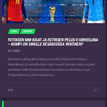
EFIFA
ESPORTS
FUTIKSEN MM-KISAT JA FUTIKSEN PELUU E-URHEILUNA
– KUMPI ON SINULLE KESÄKUUSSA YKKÖNEN?
29.5.2026
Eurheilun jalkapallo kääntyy kesällä 2026 kohti Pohjois-
Amerikkaa, ja samalla koko lajin suurin turnaus ottaa uuden
askeleen. MM-kisat pelataan Kanadassa, Meksikossa ja
Yhdysvalloissa, joten kyseessä...
BOSS
1