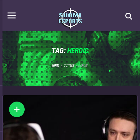
TAG:
HEROIC
HOME
UUTISET
HEROIC