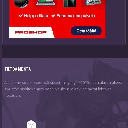
TIETOA MEISTÄ
Aloitimme suomiesports.fi sivuston syksyllä 2020 ja joulukuun alussa
sivuston sisältökehitys pääsi vauhtiin ja kävijämäärät lähtivät
nousuun.