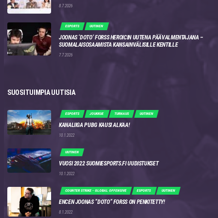
8.7.2026
ESPORTS
UUTINEN
JOONAS ‘DOTO’ FORSS HEROICIN UUTENA PÄÄVALMENTAJANA –
SUOMALAISOSAAMISTA KANSAINVÄLISILLE KENTILLE
7.7.2026
SUOSITUIMPIA UUTISIA
ESPORTS
JOUKKUE
TURNAUS
UUTINEN
KANALIIGA PUBG KAUSI ALKAA!
10.1.2022
UUTINEN
VUOSI 2022 SUOMIESPORTS.FI UUDISTUKSET
10.1.2022
COUNTER STRIKE - GLOBAL OFFENSIVE
ESPORTS
UUTINEN
ENCEN JOONAS “DOTO” FORSS ON PENKITETTY!
8.1.2022