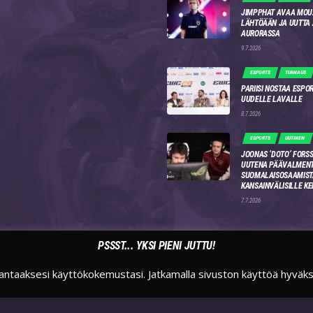
JIMPPHAT AVAA MOU
LÄHTÖÄÄN JA UUTTA
AURORASSA
9.7.2026
ESPORTS
TURNAUS
PARIISI NOSTAA ESPO
UUDELLE LAVALLE
8.7.2026
ESPORTS
UUTINEN
JOONAS ‘DOTO’ FORSS
UUTENA PÄÄVALMENT
SUOMALAISOSAAMIST
KANSAINVÄLISILLE KE
7.7.2026
PSSST... YKSI PIENI JUTTU!
antaaksesi käyttökokemustasi. Jatkamalla sivuston käyttöä hyväk
TWITTER
INSTAGRAM
TWITCH
SUOMIESPORTSFI
SUOMIESPORTS
SUOMIESPORTS