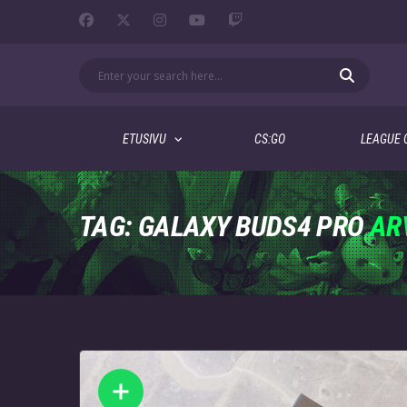
ETUSIVU
CS:GO
LEAGUE 
TAG: GALAXY BUDS4 PRO
AR