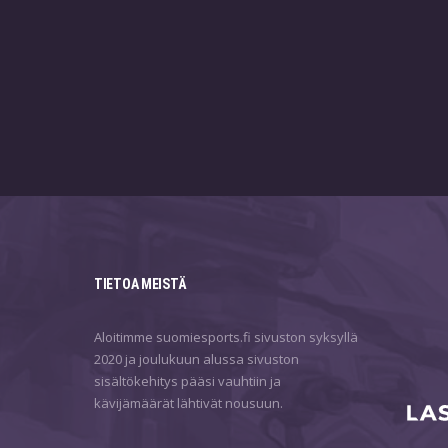
TIETOA MEISTÄ
Aloitimme suomiesports.fi sivuston syksyllä
2020 ja joulukuun alussa sivuston
sisältökehitys pääsi vauhtiin ja
kävijämäärät lähtivät nousuun.