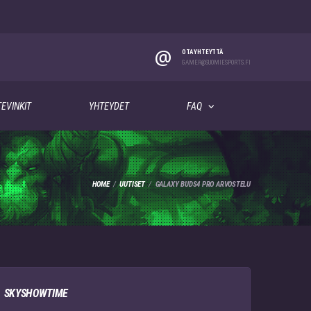
@
OTA YHTEYTTÄ
GAMER@SUOMIESPORTS.FI
EVINKIT
YHTEYDET
FAQ
HOME
UUTISET
GALAXY BUDS4 PRO ARVOSTELU
SKYSHOWTIME