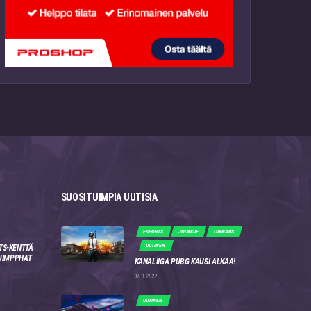
SUOSITUIMPIA UUTISIA
ESPORTS
JOUKKUE
TURNAUS
UUTINEN
TS-KENTTÄ
 JIMPPHAT
KANALIIGA PUBG KAUSI ALKAA!
10.1.2022
UUTINEN