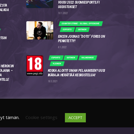
VUOSI 2022 SUOMIESPORTS.FI
Z:STA
UUDISTUKSET
 ALKUA
10.1.2022
COUNTER STRIKE - GLOBAL OFFENSIVE
ESPORTS
UUTINEN
ENCEN JOONAS “DOTO” FORSS ON
RTSIN
PENKITETTY!
8.1.2022
ESPORTS
UUTINEN
VALMENNUS
YLEINEN
 HEROICIN
AJANA –
KOSKA ALOITIT OMAN PELAAMISEN? UUSI
A
IKÄRAJA HERÄTTÄÄ KESKUSTELUA!
NTILLE
18.3.2021
syt tämän.
Cookie settings
ACCEPT
DISCORD
FI
4WSEK9X