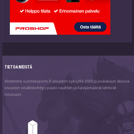
TIETOA MEISTÄ
Aloitimme suomiesports.fi sivuston syksyllä 2020 ja joulukuun alussa
sivuston sisältökehitys pääsi vauhtiin ja kävijämäärät lähtivät
nousuun.