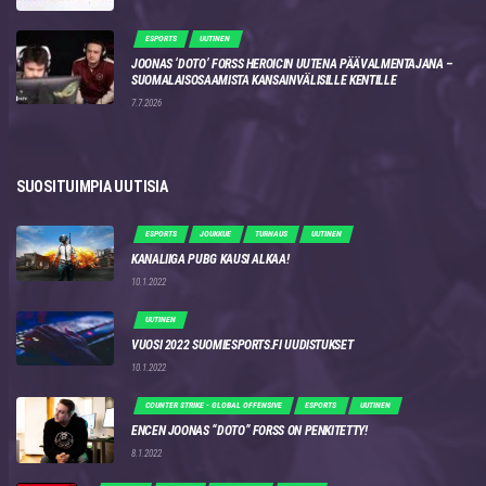
ESPORTS
UUTINEN
JOONAS ‘DOTO’ FORSS HEROICIN UUTENA PÄÄVALMENTAJANA –
SUOMALAISOSAAMISTA KANSAINVÄLISILLE KENTILLE
7.7.2026
SUOSITUIMPIA UUTISIA
ESPORTS
JOUKKUE
TURNAUS
UUTINEN
KANALIIGA PUBG KAUSI ALKAA!
10.1.2022
UUTINEN
VUOSI 2022 SUOMIESPORTS.FI UUDISTUKSET
10.1.2022
COUNTER STRIKE - GLOBAL OFFENSIVE
ESPORTS
UUTINEN
ENCEN JOONAS “DOTO” FORSS ON PENKITETTY!
8.1.2022