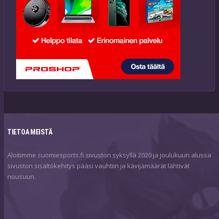
TIETOA MEISTÄ
Aloitimme suomiesports.fi sivuston syksyllä 2020 ja joulukuun alussa
sivuston sisältökehitys pääsi vauhtiin ja kävijämäärät lähtivät
nousuun.