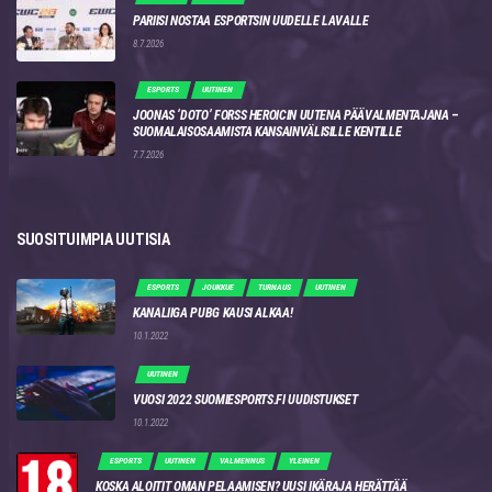
PARIISI NOSTAA ESPORTSIN UUDELLE LAVALLE
8.7.2026
ESPORTS
UUTINEN
JOONAS ‘DOTO’ FORSS HEROICIN UUTENA PÄÄVALMENTAJANA –
SUOMALAISOSAAMISTA KANSAINVÄLISILLE KENTILLE
7.7.2026
SUOSITUIMPIA UUTISIA
ESPORTS
JOUKKUE
TURNAUS
UUTINEN
KANALIIGA PUBG KAUSI ALKAA!
10.1.2022
UUTINEN
VUOSI 2022 SUOMIESPORTS.FI UUDISTUKSET
10.1.2022
ESPORTS
UUTINEN
VALMENNUS
YLEINEN
KOSKA ALOITIT OMAN PELAAMISEN? UUSI IKÄRAJA HERÄTTÄÄ