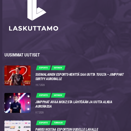
UUSIMMAT UUTISET
ESPORTS
UUTINEN
SUOMALAINEN ESPORTS-KENTTÄ SAA UUTTA TUULTA – JIMPPHAT
SIIRTYY AURORALLE
19.7.2026
ESPORTS
UUTINEN
JIMPPHAT AVAA MOUZ:STA LÄHTÖÄÄN JA UUTTA ALKUA
AURORASSA
9.7.2026
ESPORTS
TURNAUS
PARIISI NOSTAA ESPORTSIN UUDELLE LAVALLE