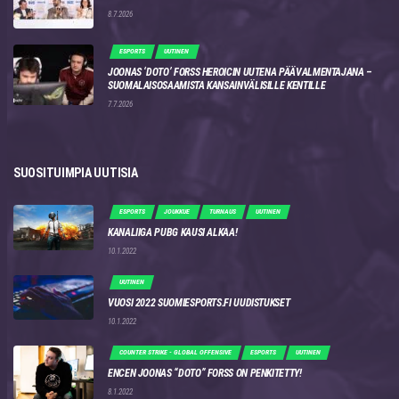
8.7.2026
ESPORTS
UUTINEN
JOONAS ‘DOTO’ FORSS HEROICIN UUTENA PÄÄVALMENTAJANA –
SUOMALAISOSAAMISTA KANSAINVÄLISILLE KENTILLE
7.7.2026
SUOSITUIMPIA UUTISIA
ESPORTS
JOUKKUE
TURNAUS
UUTINEN
KANALIIGA PUBG KAUSI ALKAA!
10.1.2022
UUTINEN
VUOSI 2022 SUOMIESPORTS.FI UUDISTUKSET
10.1.2022
COUNTER STRIKE - GLOBAL OFFENSIVE
ESPORTS
UUTINEN
ENCEN JOONAS “DOTO” FORSS ON PENKITETTY!
8.1.2022