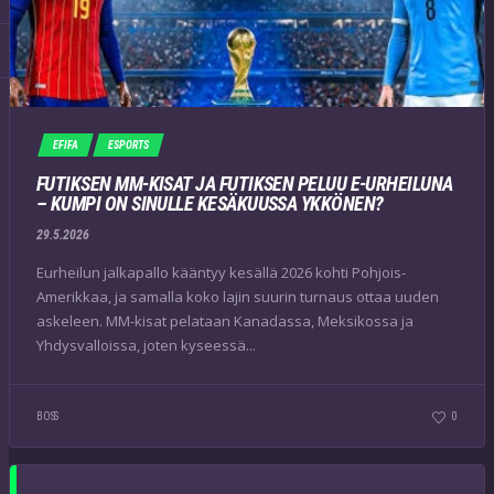
EFIFA
ESPORTS
FUTIKSEN MM-KISAT JA FUTIKSEN PELUU E-URHEILUNA
– KUMPI ON SINULLE KESÄKUUSSA YKKÖNEN?
29.5.2026
Eurheilun jalkapallo kääntyy kesällä 2026 kohti Pohjois-
Amerikkaa, ja samalla koko lajin suurin turnaus ottaa uuden
askeleen. MM-kisat pelataan Kanadassa, Meksikossa ja
Yhdysvalloissa, joten kyseessä...
BOSS
0