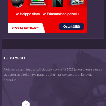
TIETOA MEISTÄ
Aloitimme suomiesports.fi sivuston syksyllä 2020 ja joulukuun alussa
sivuston sisältökehitys pääsi vauhtiin ja kävijämäärät lähtivät
nousuun.