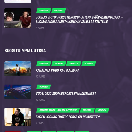
ESPORTS
UUTINEN
JOONAS ‘DOTO’ FORSS HEROICIN UUTENA PÄÄVALMENTAJANA –
SUOMALAISOSAAMISTA KANSAINVÄLISILLE KENTILLE
7.7.2026
SUOSITUIMPIA UUTISIA
ESPORTS
JOUKKUE
TURNAUS
UUTINEN
KANALIIGA PUBG KAUSI ALKAA!
10.1.2022
UUTINEN
VUOSI 2022 SUOMIESPORTS.FI UUDISTUKSET
10.1.2022
COUNTER STRIKE - GLOBAL OFFENSIVE
ESPORTS
UUTINEN
ENCEN JOONAS “DOTO” FORSS ON PENKITETTY!
8.1.2022