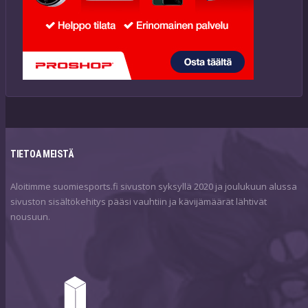
TIETOA MEISTÄ
Aloitimme suomiesports.fi sivuston syksyllä 2020 ja joulukuun alussa
sivuston sisältökehitys pääsi vauhtiin ja kävijämäärät lähtivät
nousuun.