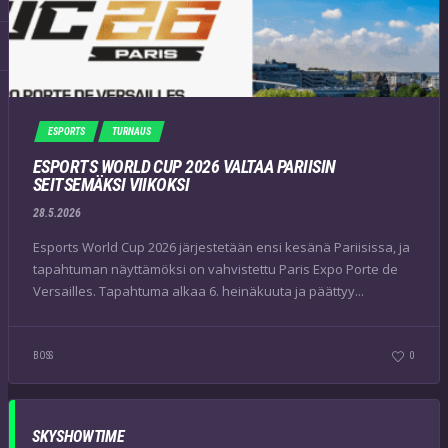
ESPORTS
TURNAUS
ESPORTS WORLD CUP 2026 VALTAA PARIISIN
SEITSEMÄKSI VIIKOKSI
28.5.2026
Esports World Cup 2026 järjestetään ensi kesänä Pariisissa, ja
tapahtuman näyttämöksi on vahvistettu Paris Expo Porte de
Versailles. Tapahtuma alkaa 6. heinäkuuta ja päättyy...
BOSS
0
SKYSHOWTIME