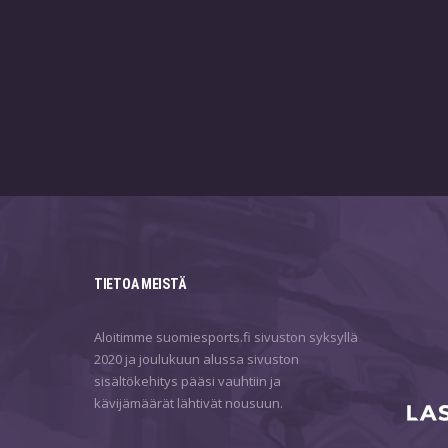
TIETOA MEISTÄ
Aloitimme suomiesports.fi sivuston syksyllä
2020 ja joulukuun alussa sivuston
sisältökehitys pääsi vauhtiin ja
kävijämäärät lähtivät nousuun.