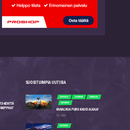
SUOSITUIMPIA UUTISIA
ESPORTS
JOUKKUE
TURNAUS
UUTINEN
TS-KENTTÄ
 JIMPPHAT
KANALIIGA PUBG KAUSI ALKAA!
10.1.2022
UUTINEN