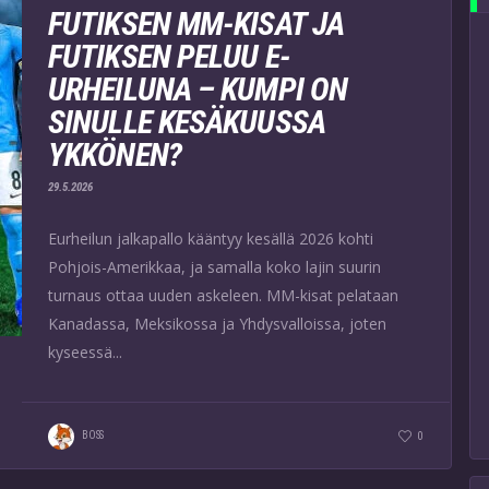
FUTIKSEN MM-KISAT JA
FUTIKSEN PELUU E-
URHEILUNA – KUMPI ON
SINULLE KESÄKUUSSA
YKKÖNEN?
29.5.2026
Eurheilun jalkapallo kääntyy kesällä 2026 kohti
Pohjois-Amerikkaa, ja samalla koko lajin suurin
turnaus ottaa uuden askeleen. MM-kisat pelataan
Kanadassa, Meksikossa ja Yhdysvalloissa, joten
kyseessä...
BOSS
0