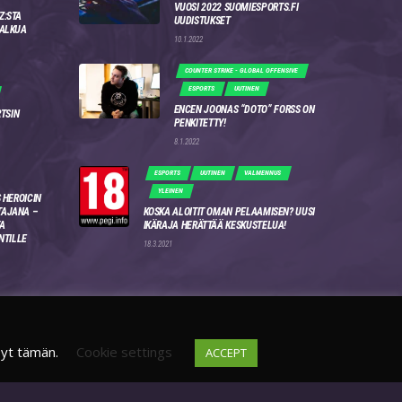
VUOSI 2022 SUOMIESPORTS.FI
Z:STA
UUDISTUKSET
 ALKUA
10.1.2022
COUNTER STRIKE - GLOBAL OFFENSIVE
ESPORTS
UUTINEN
ENCEN JOONAS “DOTO” FORSS ON
RTSIN
PENKITETTY!
8.1.2022
ESPORTS
UUTINEN
VALMENNUS
YLEINEN
 HEROICIN
AJANA –
KOSKA ALOITIT OMAN PELAAMISEN? UUSI
A
IKÄRAJA HERÄTTÄÄ KESKUSTELUA!
NTILLE
18.3.2021
syt tämän.
Cookie settings
ACCEPT
DISCORD
FI
4WSEK9X