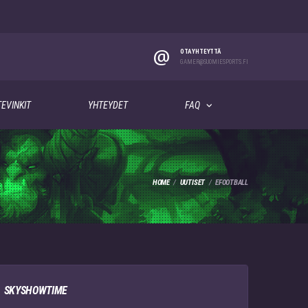
@
OTA YHTEYTTÄ
GAMER@SUOMIESPORTS.FI
EVINKIT
YHTEYDET
FAQ
HOME
UUTISET
EFOOTBALL
SKYSHOWTIME