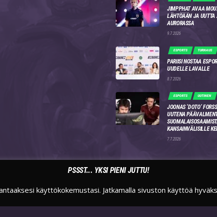
JIMPPHAT AVAA MOU
LÄHTÖÄÄN JA UUTTA
AURORASSA
9.7.2026
ESPORTS
TURNAUS
PARIISI NOSTAA ESPO
UUDELLE LAVALLE
8.7.2026
ESPORTS
UUTINEN
JOONAS ‘DOTO’ FORSS
UUTENA PÄÄVALMENT
SUOMALAISOSAAMIST
KANSAINVÄLISILLE KE
7.7.2026
PSSST... YKSI PIENI JUTTU!
antaaksesi käyttökokemustasi. Jatkamalla sivuston käyttöä hyväk
TWITTER
INSTAGRAM
TWITCH
SUOMIESPORTSFI
SUOMIESPORTS
SUOMIESPORTS