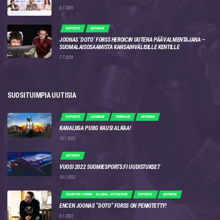
8.7.2026
ESPORTS
UUTINEN
JOONAS ‘DOTO’ FORSS HEROICIN UUTENA PÄÄVALMENTAJANA –
SUOMALAISOSAAMISTA KANSAINVÄLISILLE KENTILLE
7.7.2026
SUOSITUIMPIA UUTISIA
ESPORTS
JOUKKUE
TURNAUS
UUTINEN
KANALIIGA PUBG KAUSI ALKAA!
10.1.2022
UUTINEN
VUOSI 2022 SUOMIESPORTS.FI UUDISTUKSET
10.1.2022
COUNTER STRIKE - GLOBAL OFFENSIVE
ESPORTS
UUTINEN
ENCEN JOONAS “DOTO” FORSS ON PENKITETTY!
8.1.2022