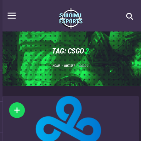
TAG: CSGO
2
HOME
UUTISET
CSGO 2