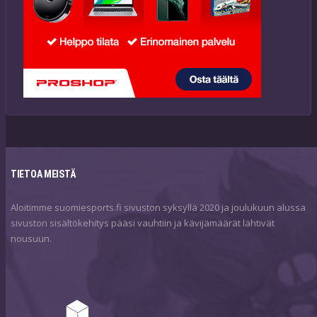
TIETOA MEISTÄ
Aloitimme suomiesports.fi sivuston syksyllä 2020 ja joulukuun alussa
sivuston sisältökehitys pääsi vauhtiin ja kävijämäärät lähtivät
nousuun.