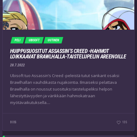
PELI
UBISOFT
UUTINEN
HUIPPUSUOSITUT ASSASSIN’S CREED -HAHMOT
LOIKKAAVAT BRAWLHALLA-TAISTELUPELIN AREENOILLE
28.7.2022
Ubisoft tuo Assassin’s Creed -peleistä tutut sankarit osaksi
Brawlhallan vauhdikasta nujakointia. Ilmaiseksi pelattava
Brawlhalla on noussut suosituksi taistelupeliksi helpon
lähestyttävyyden ja värikkään hahmokatraan
myötävaikutuksella....
BOSS
135