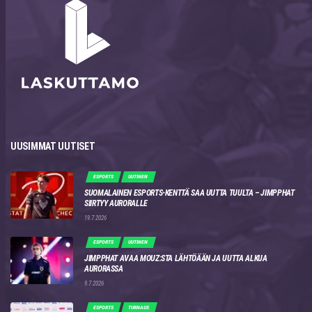
UUSIMMAT UUTISET
ESPORTS
UUTINEN
SUOMALAINEN ESPORTS-KENTTÄ SAA UUTTA TUULTA – JIMPPHAT
SIIRTYY AURORALLE
19.7.2026
ESPORTS
UUTINEN
JIMPPHAT AVAA MOUZ:STA LÄHTÖÄÄN JA UUTTA ALKUA
AURORASSA
9.7.2026
ESPORTS
TURNAUS