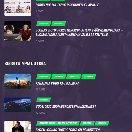
PARIISI NOSTAA ESPORTSIN UUDELLE LAVALLE
8.7.2026
ESPORTS
UUTINEN
JOONAS ‘DOTO’ FORSS HEROICIN UUTENA PÄÄVALMENTAJANA –
SUOMALAISOSAAMISTA KANSAINVÄLISILLE KENTILLE
7.7.2026
SUOSITUIMPIA UUTISIA
ESPORTS
JOUKKUE
TURNAUS
UUTINEN
KANALIIGA PUBG KAUSI ALKAA!
10.1.2022
UUTINEN
VUOSI 2022 SUOMIESPORTS.FI UUDISTUKSET
10.1.2022
COUNTER STRIKE - GLOBAL OFFENSIVE
ESPORTS
UUTINEN
ENCEN JOONAS “DOTO” FORSS ON PENKITETTY!