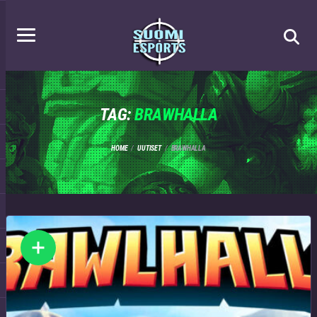
TAG:
BRAWHALLA
HOME
UUTISET
BRAWHALLA