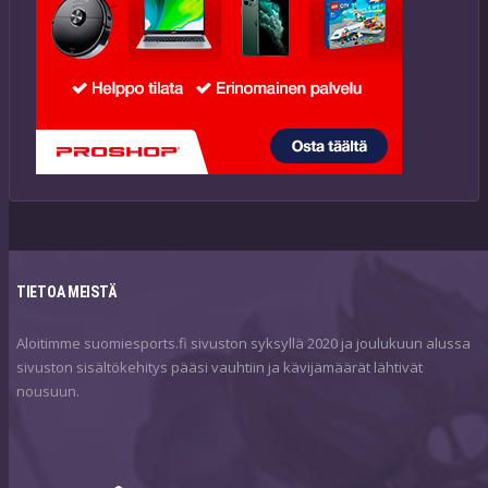
TIETOA MEISTÄ
Aloitimme suomiesports.fi sivuston syksyllä 2020 ja joulukuun alussa
sivuston sisältökehitys pääsi vauhtiin ja kävijämäärät lähtivät
nousuun.