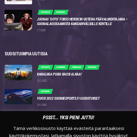
ESPORTS
UUTINEN
JOONAS ‘DOTO’ FORSS HEROICIN UUTENA PÄÄVALMENTAJANA –
SUOMALAISOSAAMISTA KANSAINVÄLISILLE KENTILLE
7.7.2026
SUOSITUIMPIA UUTISIA
ESPORTS
JOUKKUE
TURNAUS
UUTINEN
KANALIIGA PUBG KAUSI ALKAA!
10.1.2022
UUTINEN
VUOSI 2022 SUOMIESPORTS.FI UUDISTUKSET
10.1.2022
ESPORTS
UUTINEN
VALMENNUS
YLEINEN
PSSST... YKSI PIENI JUTTU!
KOSKA ALOITIT OMAN PELAAMISEN? UUSI IKÄRAJA HERÄTTÄÄ
KESKUSTELUA!
Tämä verkkosivusto käyttää evästeitä parantaaksesi
18.3.2021
käyttökokemustasi. Jatkamalla sivuston käyttöä hyväksyt