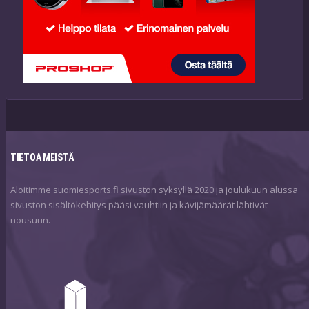
TIETOA MEISTÄ
Aloitimme suomiesports.fi sivuston syksyllä 2020 ja joulukuun alussa
sivuston sisältökehitys pääsi vauhtiin ja kävijämäärät lähtivät
nousuun.