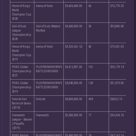
Honor of Kings
Arena of Valor
$4,606,400.00
60
$76,773.33
World
Champion Cup
2020
Call of Duty
Call of Duty: Modern
$4,600,000.00
50
$92,000.00
League
Warfare
Championship
2020
Honor of Kings
Arena of Valor
$4,533,661.52
60
$75,561.03
World
Champion Cup
2019
PUBG Global
PLAYERUNKNOWN’S
$4,412,831.00
133
$33,179.18
Championship
BATTLEGROUNDS
2021
PUBG Global
PLAYERUNKNOWN’S
$4,080,000.00
128
$31,875.00
Championship
BATTLEGROUNDS
2019
Fortnite Fall
Fortnite
$4,000,000.00
498
$8,032.13
Skirmish Series
(2018)
Overwatch
Overwatch
$3,500,000.00
77
$45,454.55
League – Season
2 Playoffs
(2019)
PUBG Mobile
PLAYERUNKNOWN’S
$3,490,000.00
74
$47,162.16