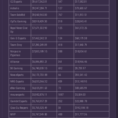
G2 Esports
$9,617,362.01
547
$17,582.01
Astralis
$9,347,284.71
127
$73,600.67
Team SoloMid
$9,060,965.00
767
$11,813.51
OpTic Gaming
$8,918,439.30
318
$28,045.41
Royal Never Give
$7,671,532.90
125
$61,372.26
Up
Gen.G Esports
$7,462,242.51
124
$60,179.38
Team Envy
$7,290,249.09
418
$17,440.79
Ninjas in
$7,005,189.15
388
$18,054.61
Pyjamas
Alliance
$6,846,893.21
361
$18,966.46
SK Gaming
$6,740,059.15
692
$9,739.97
Nova eSports
$6,173,733.88
66
$93,541.42
NRG Esports
$6,035,366.32
459
$13,148.95
eStar Gaming
$6,025,391.63
72
$83,685.99
mousesports
$5,982,876.11
1087
$5,504.03
Gambit Esports
$5,765,957.29
252
$22,880.78
Qiao Gu Reapers
$5,765,525.49
30
$192,184.18
MVP
$5,747,349.80
488
$11,777.36