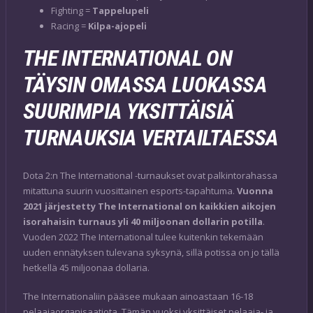
Fighting =
Tappelupeli
Racing =
Kilpa-ajopeli
THE INTERNATIONAL ON
TÄYSIN OMASSA LUOKASSA
SUURIMPIA YKSITTÄISIÄ
TURNAUKSIA VERTAILTAESSA
Dota 2:n The International -turnaukset ovat palkintorahassa
mitattuna suurin vuosittainen esports-tapahtuma.
Vuonna
2021 järjestetty The International on kaikkien aikojen
isorahaisin turnaus yli 40 miljoonan dollarin potilla
.
Vuoden 2022 The International tulee kuitenkin tekemään
uuden ennätyksen tulevana syksynä, sillä potissa on jo tällä
hetkellä 45 miljoonaa dollaria.
The Internationaliin pääsee mukaan ainoastaan 16-18
pelaajaorganisaatiota. Tämän vuoksi yksittäiset pelaaja- ja