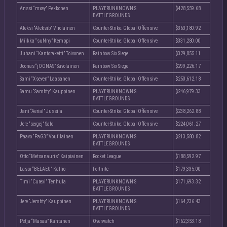
Anssi “mxey” Pekkonen
PLAYERUNKNOWN’S
$428,559.68
BATTLEGROUNDS
Aleksi “Aleksib” Virolainen
Counter-Strike: Global Offensive
$363,180.92
Miikka “suNny” Kemppi
Counter-Strike: Global Offensive
$331,280.00
Juhani “Kantoraketti” Toivonen
Rainbow Six Siege
$329,855.11
Joonas “jOONAS” Savolainen
Rainbow Six Siege
$299,226.17
Sami “Xseven” Laasanen
Counter-Strike: Global Offensive
$250,612.18
Samu “Sambty” Kauppinen
PLAYERUNKNOWN’S
$246,979.33
BATTLEGROUNDS
Jani “Aerial” Jussila
Counter-Strike: Global Offensive
$238,262.88
Jere “sergej” Salo
Counter-Strike: Global Offensive
$224,061.27
Paavo “PaG3” Voutilainen
PLAYERUNKNOWN’S
$213,580.82
BATTLEGROUNDS
Otto “Metsanauris” Kaipiainen
Rocket League
$188,592.97
Lassi “BELAEU” Kallio
Fortnite
$179,335.00
Timi “Curexi” Tenhula
PLAYERUNKNOWN’S
$171,693.32
BATTLEGROUNDS
Jere “Jembty” Kauppinen
PLAYERUNKNOWN’S
$164,236.43
BATTLEGROUNDS
Petja “Masaa” Kantanen
Overwatch
$162,353.18