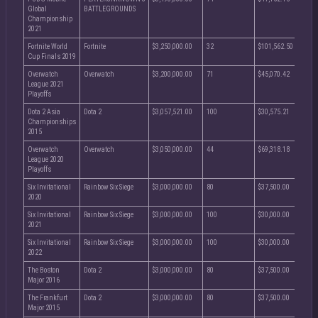
Global
BATTLEGROUNDS
Championship
2021
Fortnite World
Fortnite
$3,250,000.00
32
$101,562.50
Cup Finals 2019
Overwatch
Overwatch
$3,200,000.00
71
$45,070.42
League 2021
Playoffs
Dota 2 Asia
Dota 2
$3,057,521.00
100
$30,575.21
Championships
2015
Overwatch
Overwatch
$3,050,000.00
44
$69,318.18
League 2020
Playoffs
Six Invitational
Rainbow Six Siege
$3,000,000.00
80
$37,500.00
2020
Six Invitational
Rainbow Six Siege
$3,000,000.00
100
$30,000.00
2021
Six Invitational
Rainbow Six Siege
$3,000,000.00
100
$30,000.00
2022
The Boston
Dota 2
$3,000,000.00
80
$37,500.00
Major 2016
The Frankfurt
Dota 2
$3,000,000.00
80
$37,500.00
Major 2015