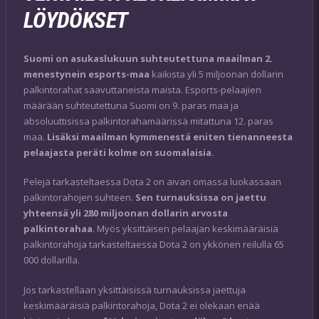
LÖYDÖKSET
Suomi on asukaslukuun suhteutettuna maailman 2.
menestynein esports-maa
kaikista yli 5 miljoonan dollarin
palkintorahat saavuttaneista maista. Esports-pelaajien
määrään suhteutettuna Suomi on 9. paras maa ja
absoluuttisissa palkintorahamäärissä mitattuna 12. paras
maa.
Lisäksi maailman kymmenestä eniten tienanneesta
pelaajasta peräti kolme on suomalaisia.
Pelejä tarkasteltaessa Dota 2 on aivan omassa luokassaan
palkintorahojen suhteen.
Sen turnauksissa on jaettu
yhteensä yli 280 miljoonan dollarin arvosta
palkintorahaa
. Myös yksittäisen pelaajan keskimääräisiä
palkintorahoja tarkasteltaessa Dota 2 on ykkönen reilulla 65
000 dollarilla.
Jos tarkastellaan yksittäisissä turnauksissa jaettuja
keskimääräisiä palkintorahoja, Dota 2 ei olekaan enää