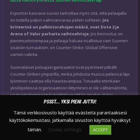
tässä väestöryhmässä Suomen kiinnostavin laji
.
Esportsin kasvava suosio tarkoittaa myös sitä, että pelaajalla
on todella paljon valinnanvaraa pelien suhteen.
Jos
kriteerinä on palkintorahojen määrä, ovat Dota 2 ja
Arena of Valor parhaita vaihtoehtoja
. Jos kiinnostus on
pienimuotoisempaa ja pelaaja haluaa osallistua vain Suomen
sisäisiin turnauksiin, on Counter-Strike: Global Offensive
varmin valinta.
Suomalaiset pelaajaorganisaatiot ovat pyörineet pitkälti
Counter-Striken ympärillä, minkä johdosta muissa peleissä läpi
lyöminen saattaa olla haastavampaa. Toisaalta etenkään
yksilöpeleissä organisaatioon liittyminen ei ole välttämätöntä,
vaan omatoimiseen harjoitteluun riittää ainakin aluksi
PSSST... YKSI PIENI JUTTU!
parhaimpien esports-pelaajien seuraaminen
suoratoistopalveluissa.
Tämä verkkosivusto käyttää evästeitä parantaaksesi
käyttökokemustasi. Jatkamalla sivuston käyttöä hyväksyt
Lähde:
Esports Earnings
tämän.
Cookie settings
ACCEPT
Suomenkielinen lähde: