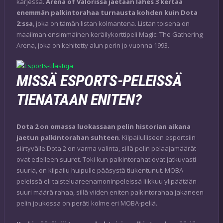
kärjessä.
Arena of Valorissa jaetaan lähes 3 kertaa
enemmän palkintorahaa turnausta kohden kuin Dota
2:ssa
, joka on tämän listan kolmantena. Listan toisena on
maailman ensimmäinen keräilykorttipeli Magic: The Gathering
Arena, joka on kehitetty alun perin jo vuonna 1993.
MISSÄ ESPORTS-PELEISSÄ
TIENATAAN ENITEN?
Dota 2 on omassa luokassaan pelin historian aikana
jaetun palkintorahan suhteen
. Kilpailulliseen esportsiin
siirtyvälle Dota 2 on varma valinta, sillä pelin pelaajamäärät
ovat edelleen suuret. Toki kun palkintorahat ovat jatkuvasti
suuria, on kilpailu huipulle pääsystä tiukentunut. MOBA-
peleissä eli taisteluareenamoninpeleissä liikkuu ylipäätään
suuri määrä rahaa, sillä viiden eniten palkintorahaa jakaneen
pelin joukossa on peräti kolme eri MOBA-peliä.