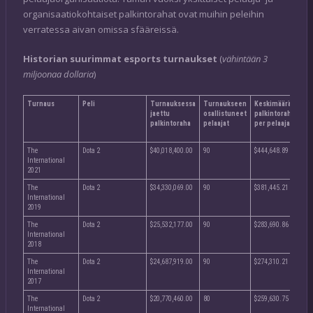
organisaatiokohtaiset palkintorahat ovat muihin peleihin
verratessa aivan omissa sfääreissä.
Historian suurimmat esports turnaukset
(
vähintään 3
miljoonaa dollaria
)
Turnaus
Peli
Turnauksessa
Turnaukseen
Keskimääräinen
jaettu
osallistuneet
palkintoraha
palkintoraha
pelaajat
per pelaaja
The
Dota 2
$40,018,400.00
90
$444,648.89
International
2021
The
Dota 2
$34,330,069.00
90
$381,445.21
International
2019
The
Dota 2
$25,532,177.00
90
$283,690.86
International
2018
The
Dota 2
$24,687,919.00
90
$274,310.21
International
2017
The
Dota 2
$20,770,460.00
80
$259,630.75
International