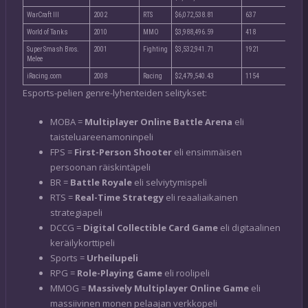
WarCraft III
2002
RTS
$6,072,538.81
637
$9,
World of Tanks
2010
MMO
$3,988,496.59
418
$9,
Super Smash Bros.
2001
Fighting
$3,532,941.71
1921
$1,
Melee
iRacing.com
2008
Racing
$2,479,540.43
1154
$2,
Esports-pelien genre-lyhenteiden selitykset:
MOBA =
Multiplayer Online Battle Arena
eli
taisteluareenamoninpeli
FPS =
First-Person Shooter
eli ensimmäisen
persoonan räiskintäpeli
BR =
Battle Royale
eli selviytymispeli
RTS =
Real-Time Strategy
eli reaaliaikainen
strategiapeli
DCCG =
Digital Collectible Card Game
eli digitaalinen
keräilykorttipeli
Sports =
Urheilupeli
RPG =
Role-Playing Game
eli roolipeli
MMOG =
Massively Multiplayer Online
Game
eli
massiivinen monen pelaajan verkkopeli