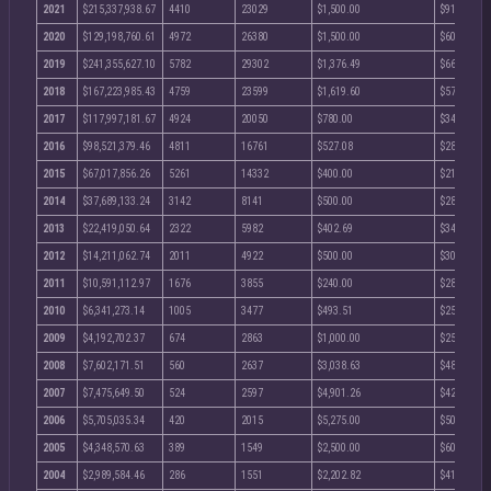
2021
$215,337,938.67
4410
23029
$1,500.00
$915.00
2020
$129,198,760.61
4972
26380
$1,500.00
$600.00
2019
$241,355,627.10
5782
29302
$1,376.49
$662.40
2018
$167,223,985.43
4759
23599
$1,619.60
$573.70
2017
$117,997,181.67
4924
20050
$780.00
$348.46
2016
$98,521,379.46
4811
16761
$527.08
$281.00
2015
$67,017,856.26
5261
14332
$400.00
$215.08
2014
$37,689,133.24
3142
8141
$500.00
$281.50
2013
$22,419,050.64
2322
5982
$402.69
$348.00
2012
$14,211,062.74
2011
4922
$500.00
$302.80
2011
$10,591,112.97
1676
3855
$240.00
$280.00
2010
$6,341,273.14
1005
3477
$493.51
$254.42
2009
$4,192,702.37
674
2863
$1,000.00
$250.00
2008
$7,602,171.51
560
2637
$3,038.63
$488.25
2007
$7,475,649.50
524
2597
$4,901.26
$427.92
2006
$5,705,035.34
420
2015
$5,275.00
$500.00
2005
$4,348,570.63
389
1549
$2,500.00
$600.00
2004
$2,989,584.46
286
1551
$2,202.82
$416.67