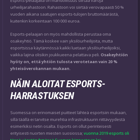
Esports-pelaajalla on mahdollisuus siirtää varoja
urheilijarahastoon. Rahastoon voi siirtää verovapaasti 50 %
vuoden aikana saatujen esports-tulojen bruttomäärästä,
kuitenkin korkeintaan 100 000 euroa.
Esports-pelaajan on myös mahdollista perustaa oma
osakeyhtiö. Tämä koskee vain yksilöurheilijoita, mutta
esportsissa käytännössä kaikki luetaan yksilöurheilijoiksi,
vaikka lajina olisikin joukkueena pelattava peli.
Osakeyhtiön
hyöty on, että yhtiön tulosta verotetaan vain 20 %
yhteisöverokannan mukaan.
NÄIN ALOITAT ESPORTS-
HARRASTUKSEN
Suomessa on erinomaiset puitteet lähteä esportsiin mukaan,
sillä täällä ei tarvitse murehtia infrastruktuurin riittävyydestä
esimerkiksi netin osalta. Esports on ollut perinteisesti
erityisesti nuorten miesten suosiossa;
vuonna 2019 esports oli