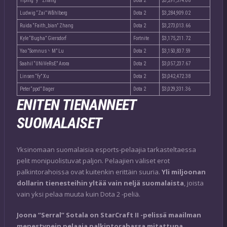
Yiping “y`” Zhang
Dota 2
$3,291,574.08
Ludwig “Zai” Wåhlberg
Dota 2
$3,284,909.02
Ruida “Faith_bian” Zhang
Dota 2
$3,273,013.66
Kyle “Bugha” Giersdorf
Fortnite
$3,175,211.72
Yao “Somnus丶M” Lu
Dota 2
$3,150,837.59
Saahil “UNiVeRsE” Arora
Dota 2
$3,057,237.67
Linsen “fy” Xu
Dota 2
$3,042,472.38
Peter “ppd” Dager
Dota 2
$3,029,331.36
ENITEN TIENANNEET
SUOMALAISET
Yksinomaan suomalaisia esports-pelaajia tarkasteltaessa
pelit monipuolistuvat paljon. Pelaajien väliset erot
palkintorahoissa ovat kuitenkin erittäin suuria.
Yli miljoonan
dollarin tienesteihin yltää vain neljä suomalaista
, joista
vain yksi pelaa muuta kuin Dota 2 -peliä.
Joona “Serral” Sotala on StarCraft II -pelissä maailman
menestynein pelaaja palkintorahassa mitattuna
.