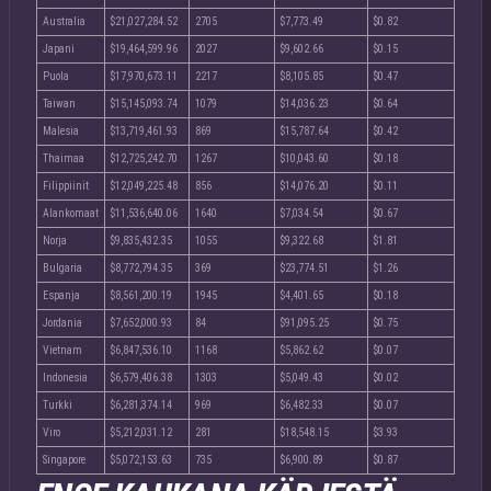
Australia
$21,027,284.52
2705
$7,773.49
$0.82
Japani
$19,464,599.96
2027
$9,602.66
$0.15
Puola
$17,970,673.11
2217
$8,105.85
$0.47
Taiwan
$15,145,093.74
1079
$14,036.23
$0.64
Malesia
$13,719,461.93
869
$15,787.64
$0.42
Thaimaa
$12,725,242.70
1267
$10,043.60
$0.18
Filippiinit
$12,049,225.48
856
$14,076.20
$0.11
Alankomaat
$11,536,640.06
1640
$7,034.54
$0.67
Norja
$9,835,432.35
1055
$9,322.68
$1.81
Bulgaria
$8,772,794.35
369
$23,774.51
$1.26
Espanja
$8,561,200.19
1945
$4,401.65
$0.18
Jordania
$7,652,000.93
84
$91,095.25
$0.75
Vietnam
$6,847,536.10
1168
$5,862.62
$0.07
Indonesia
$6,579,406.38
1303
$5,049.43
$0.02
Turkki
$6,281,374.14
969
$6,482.33
$0.07
Viro
$5,212,031.12
281
$18,548.15
$3.93
Singapore
$5,072,153.63
735
$6,900.89
$0.87