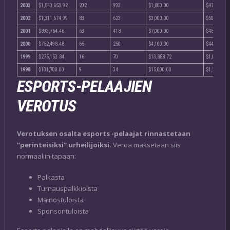
2003
$1,840,653.92
202
993
$1,800.00
$475.96
2002
$1,311,674.99
83
623
$3,000.00
$500.00
2001
$893,764.46
63
418
$7,000.00
$486.75
2000
$752,498.48
65
250
$4,100.00
$443.81
1999
$275,153.84
16
70
$13,888.72
$1,000.00
1998
$131,700.00
9
34
$15,000.00
$1,250.00
ESPORTS-PELAAJIEN
VEROTUS
Verotuksen osalta esports -pelaajat rinnastetaan
“perinteisiksi” urheilijoiksi.
Veroa maksetaan siis
normaaliin tapaan:
Palkasta
Turnauspalkkioista
Mainostuloista
Sponsorituloista