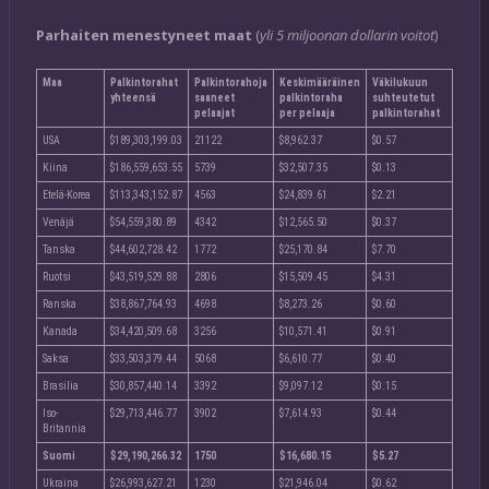
Parhaiten menestyneet maat
(
yli 5 miljoonan dollarin voitot
)
Maa
Palkintorahat
Palkintorahoja
Keskimääräinen
Väkilukuun
yhteensä
saaneet
palkintoraha
suhteutetut
pelaajat
per pelaaja
palkintorahat
USA
$189,303,199.03
21122
$8,962.37
$0.57
Kiina
$186,559,653.55
5739
$32,507.35
$0.13
Etelä-Korea
$113,343,152.87
4563
$24,839.61
$2.21
Venäjä
$54,559,380.89
4342
$12,565.50
$0.37
Tanska
$44,602,728.42
1772
$25,170.84
$7.70
Ruotsi
$43,519,529.88
2806
$15,509.45
$4.31
Ranska
$38,867,764.93
4698
$8,273.26
$0.60
Kanada
$34,420,509.68
3256
$10,571.41
$0.91
Saksa
$33,503,379.44
5068
$6,610.77
$0.40
Brasilia
$30,857,440.14
3392
$9,097.12
$0.15
Iso-
$29,713,446.77
3902
$7,614.93
$0.44
Britannia
Suomi
$29,190,266.32
1750
$16,680.15
$5.27
Ukraina
$26,993,627.21
1230
$21,946.04
$0.62