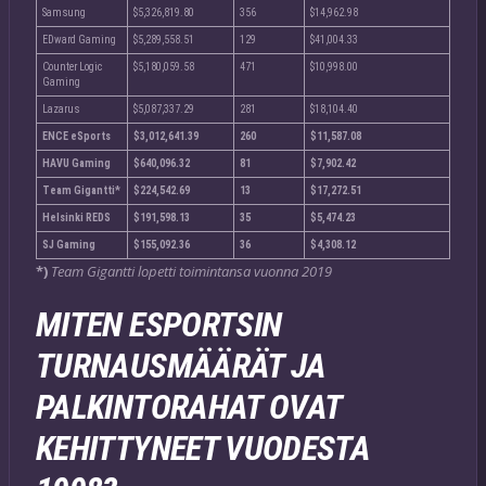
Samsung
$5,326,819.80
356
$14,962.98
EDward Gaming
$5,289,558.51
129
$41,004.33
Counter Logic
$5,180,059.58
471
$10,998.00
Gaming
Lazarus
$5,087,337.29
281
$18,104.40
ENCE eSports
$3,012,641.39
260
$11,587.08
HAVU Gaming
$640,096.32
81
$7,902.42
Team Gigantti*
$224,542.69
13
$17,272.51
Helsinki REDS
$191,598.13
35
$5,474.23
SJ Gaming
$155,092.36
36
$4,308.12
*)
Team Gigantti lopetti toimintansa vuonna 2019
MITEN ESPORTSIN
TURNAUSMÄÄRÄT JA
PALKINTORAHAT OVAT
KEHITTYNEET VUODESTA