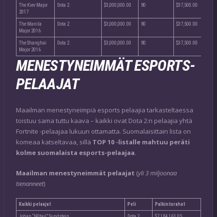
The Kiev Major
Dota 2
$3,000,000.00
80
$37,500.00
2017
The Manila
Dota 2
$3,000,000.00
80
$37,500.00
Major 2016
The Shanghai
Dota 2
$3,000,000.00
80
$37,500.00
Major 2016
MENESTYNEIMMÄT ESPORTS-
PELAAJAT
Maailman menestyneimpiä esports pelaajia tarkasteltaessa
toistuu sama tuttu kaava – kaikki ovat Dota 2:n pelaajia yhtä
Fortnite -pelaajaa lukuun ottamatta. Suomalaisittain lista on
komeaa katseltavaa, sillä
TOP 10 -listalle mahtuu peräti
kolme suomalaista esports-pelaajaa
.
Maailman menestyneimmät pelaajat
(
yli 3 miljoonaa
tienanneet
)
Kaikki pelaajat
Peli
Palkintorahat
Johan “N0tail” Sundstein
Dota 2
$7,184,163.05