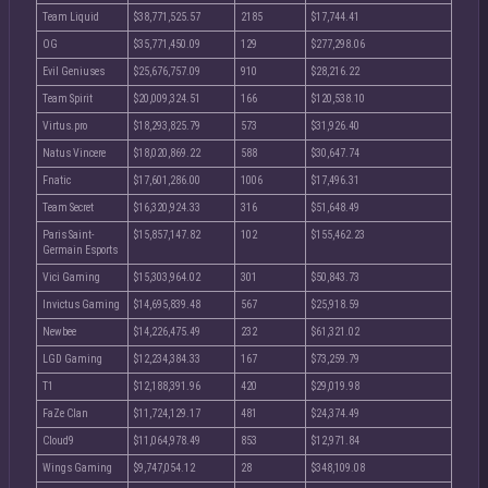
Team Liquid
$38,771,525.57
2185
$17,744.41
OG
$35,771,450.09
129
$277,298.06
Evil Geniuses
$25,676,757.09
910
$28,216.22
Team Spirit
$20,009,324.51
166
$120,538.10
Virtus.pro
$18,293,825.79
573
$31,926.40
Natus Vincere
$18,020,869.22
588
$30,647.74
Fnatic
$17,601,286.00
1006
$17,496.31
Team Secret
$16,320,924.33
316
$51,648.49
Paris Saint-
$15,857,147.82
102
$155,462.23
Germain Esports
Vici Gaming
$15,303,964.02
301
$50,843.73
Invictus Gaming
$14,695,839.48
567
$25,918.59
Newbee
$14,226,475.49
232
$61,321.02
LGD Gaming
$12,234,384.33
167
$73,259.79
T1
$12,188,391.96
420
$29,019.98
FaZe Clan
$11,724,129.17
481
$24,374.49
Cloud9
$11,064,978.49
853
$12,971.84
Wings Gaming
$9,747,054.12
28
$348,109.08