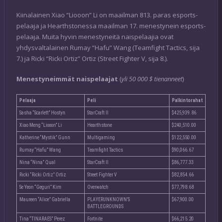
Kiinalainen Xiao “Liooon” Li on maailman 813. paras esports-
pelaaja ja Hearthstonessa maailman 17. menestynein esports-
pelaaja. Muita hyvin menestyneitä naispelaajia ovat
yhdysvaltalainen Rumay “Hafu” Wang (Teamfight Tactics, sija
7.) ja Ricki “Ricki Ortiz” Ortiz (Street Fighter V, sija 8.).
Menestyneimmät naispelaajat
(
yli 50 000 $ tienanneet
)
Pelaaja
Peli
Palkintorahat
Sasha “Scarlett” Hostyn
StarCraft II
$425,939.86
Xiao Meng “Liooon” Li
Hearthstone
$240,510.00
Katherine “Mystik” Gunn
Multigaming
$122,550.00
Rumay “Hafu” Wang
Teamfight Tactics
$90,066.67
Nina “Nina” Qual
StarCraft II
$86,777.33
Ricki “Ricki Ortiz” Ortiz
Street Fighter V
$82,854.66
Se Yeon “Geguri” Kim
Overwatch
$77,798.68
Maureen “Alice” Gabriella
PLAYERUNKNOWN’S
$67,900.00
BATTLEGROUNDS
Tina “TINARAES” Perez
Fortnite
$66,215.20