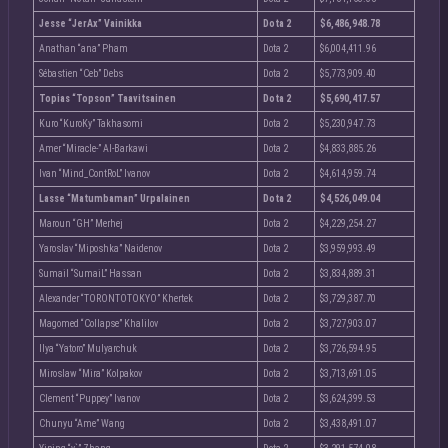
Jesse “JerAx” Vainikka
Dota 2
$6,486,948.78
Anathan “ana” Pham
Dota 2
$6,004,411.96
Sébastien “Ceb” Debs
Dota 2
$5,773,909.40
Topias “Topson” Taavitsainen
Dota 2
$5,690,417.57
Kuro “KuroKy” Takhasomi
Dota 2
$5,230,947.73
Amer “Miracle-” Al-Barkawi
Dota 2
$4,833,885.26
Ivan “Mind_ContRoL” Ivanov
Dota 2
$4,614,959.74
Lasse “Matumbaman” Urpalainen
Dota 2
$4,526,049.04
Maroun “GH” Merhej
Dota 2
$4,229,254.27
Yaroslav “Miposhka” Naidenov
Dota 2
$3,959,993.49
Sumail “SumaiL” Hassan
Dota 2
$3,834,889.31
Alexander “TORONTOTOKYO” Khertek
Dota 2
$3,729,387.70
Magomed “Collapse” Khalilov
Dota 2
$3,727,903.07
Ilya “Yatoro” Mulyarchuk
Dota 2
$3,726,594.95
Miroslaw “Mira” Kolpakov
Dota 2
$3,713,691.05
Clement “Puppey” Ivanov
Dota 2
$3,624,399.53
Chunyu “Ame” Wang
Dota 2
$3,438,491.07