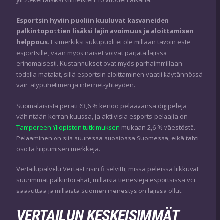
Esportsin hyviin puoliin kuuluvat kasvaneiden
palkintopottien lisäksi lajin avoimuus ja aloittamisen
helppous
. Esimerkiksi sukupuoli ei ole millään tavoin este
esportsille, vaan myös naiset voivat pärjätä lajissa
erinomaisesti. Kustannukset ovat myös parhaimmillaan
todella matalat, sillä esportsin aloittaminen vaatii käytännössä
vain älypuhelimen ja internet-yhteyden.
Suomalaisista peräti 63,6 % kertoo pelaavansa digipelejä
vähintään kerran kuussa, ja aktiivisia esports-pelaajia on
Tampereen Yliopiston tutkimuksen
mukaan 2,6 % väestöstä.
Pelaaminen on siis suuressa suosiossa Suomessa, eikä tahti
osoita hiipumisen merkkejä.
Vertailupalvelu VertaaEnsin.fi selvitti, missä peleissä liikkuvat
suurimmat palkintorahat, millaisia tienestejä esportsissa voi
saavuttaa ja millaista Suomen menestys on lajissa ollut.
VERTAILUN KESKEISIMMÄT