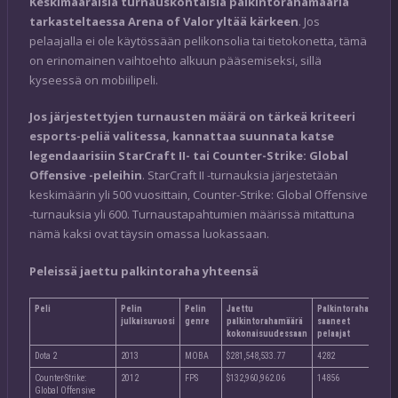
Keskimääräisiä turnauskohtaisia palkintorahamääriä
tarkasteltaessa Arena of Valor yltää kärkeen
. Jos
pelaajalla ei ole käytössään pelikonsolia tai tietokonetta, tämä
on erinomainen vaihtoehto alkuun pääsemiseksi, sillä
kyseessä on mobiilipeli.
Jos järjestettyjen turnausten määrä on tärkeä kriteeri
esports-peliä valitessa, kannattaa suunnata katse
legendaarisiin StarCraft II- tai Counter-Strike: Global
Offensive -peleihin
. StarCraft II -turnauksia järjestetään
keskimäärin yli 500 vuosittain, Counter-Strike: Global Offensive
-turnauksia yli 600. Turnaustapahtumien määrissä mitattuna
nämä kaksi ovat täysin omassa luokassaan.
Peleissä jaettu palkintoraha yhteensä
Peli
Pelin
Pelin
Jaettu
Palkintorahaa
Kes
julkaisuvuosi
genre
palkintorahamäärä
saaneet
pal
kokonaisuudessaan
pelaajat
per
Dota 2
2013
MOBA
$281,548,533.77
4282
$65
Counter-Strike:
2012
FPS
$132,960,962.06
14856
$8,
Global Offensive