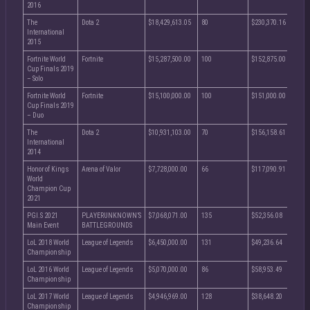
2016
The
Dota 2
$18,429,613.05
80
$230,370.16
International
2015
Fortnite World
Fortnite
$15,287,500.00
100
$152,875.00
Cup Finals 2019
– Solo
Fortnite World
Fortnite
$15,100,000.00
100
$151,000.00
Cup Finals 2019
– Duo
The
Dota 2
$10,931,103.00
70
$156,158.61
International
2014
Honor of Kings
Arena of Valor
$7,728,000.00
66
$117,090.91
World
Champion Cup
2021
PGI.S 2021
PLAYERUNKNOWN’S
$7,068,071.00
135
$52,356.08
Main Event
BATTLEGROUNDS
LoL 2018 World
League of Legends
$6,450,000.00
131
$49,236.64
Championship
LoL 2016 World
League of Legends
$5,070,000.00
86
$58,953.49
Championship
LoL 2017 World
League of Legends
$4,946,969.00
128
$38,648.20
Championship