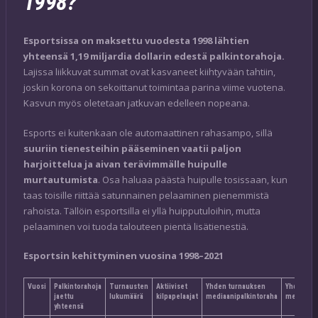
1998?
Esportsissa on maksettu vuodesta 1998 lähtien
yhteensä 1,19 miljardia dollarin edestä palkintorahoja.
Lajissa liikkuvat summat ovat kasvaneet kiihtyvään tahtiin,
joskin korona on sekoittanut toimintaa parina viime vuotena.
Kasvun myös oletetaan jatkuvan edelleen nopeana.
Esports ei kuitenkaan ole automaattinen rahasampo, sillä
suuriin tienesteihin pääseminen vaatii paljon
harjoittelua ja aivan terävimmälle huipulle
murtautumista
. Osa haluaa päästä huipulle tosissaan, kun
taas toisille riittää satunnainen pelaaminen pienemmistä
rahoista. Tällöin esportsilla ei yllä huipputuloihin, mutta
pelaaminen voi tuoda talouteen pientä lisätienestiä.
Esportsin kehittyminen vuosina 1998–2021
Vuosi
Palkintorahoja
Turnausten
Aktiiviset
Yhden turnauksen
Yhden pel
jaettu
lukumäärä
kilpapelaajat
mediaanipalkintoraha
mediaanip
yhteensä