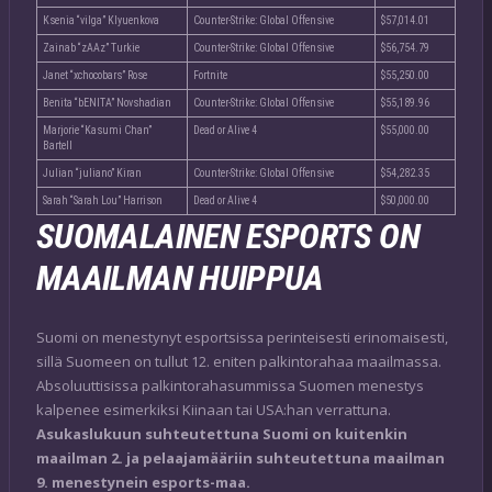
Ksenia “vilga” Klyuenkova
Counter-Strike: Global Offensive
$57,014.01
Zainab “zAAz” Turkie
Counter-Strike: Global Offensive
$56,754.79
Janet “xchocobars” Rose
Fortnite
$55,250.00
Benita “bENITA” Novshadian
Counter-Strike: Global Offensive
$55,189.96
Marjorie “Kasumi Chan”
Dead or Alive 4
$55,000.00
Bartell
Julian “juliano” Kiran
Counter-Strike: Global Offensive
$54,282.35
Sarah “Sarah Lou” Harrison
Dead or Alive 4
$50,000.00
SUOMALAINEN ESPORTS ON
MAAILMAN HUIPPUA
Suomi on menestynyt esportsissa perinteisesti erinomaisesti,
sillä Suomeen on tullut 12. eniten palkintorahaa maailmassa.
Absoluuttisissa palkintorahasummissa Suomen menestys
kalpenee esimerkiksi Kiinaan tai USA:han verrattuna.
Asukaslukuun suhteutettuna Suomi on kuitenkin
maailman 2. ja pelaajamääriin suhteutettuna maailman
9. menestynein esports-maa.