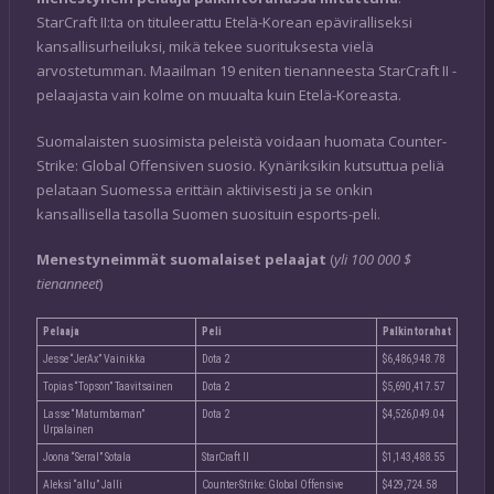
StarCraft II:ta on tituleerattu Etelä-Korean epäviralliseksi
kansallisurheiluksi, mikä tekee suorituksesta vielä
arvostetumman. Maailman 19 eniten tienanneesta StarCraft II -
pelaajasta vain kolme on muualta kuin Etelä-Koreasta.
Suomalaisten suosimista peleistä voidaan huomata Counter-
Strike: Global Offensiven suosio. Kynäriksikin kutsuttua peliä
pelataan Suomessa erittäin aktiivisesti ja se onkin
kansallisella tasolla Suomen suosituin esports-peli.
Menestyneimmät suomalaiset pelaajat
(
yli 100 000 $
tienanneet
)
Pelaaja
Peli
Palkintorahat
Jesse “JerAx” Vainikka
Dota 2
$6,486,948.78
Topias “Topson” Taavitsainen
Dota 2
$5,690,417.57
Lasse “Matumbaman”
Dota 2
$4,526,049.04
Urpalainen
Joona “Serral” Sotala
StarCraft II
$1,143,488.55
Aleksi “allu” Jalli
Counter-Strike: Global Offensive
$429,724.58