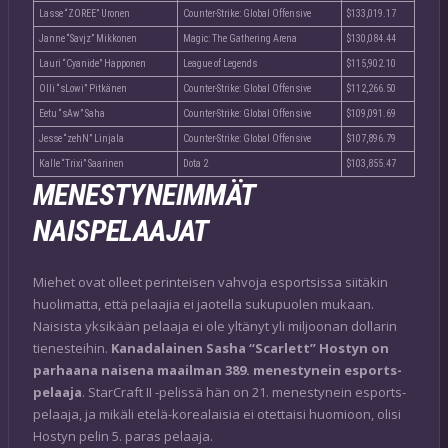
Lasse “ZOREE” Uronen
Counter-Strike: Global Offensive
$133,019.17
Janne “Savjz” Mikkonen
Magic: The Gathering Arena
$130,084.44
Lauri “Cyanide” Happonen
League of Legends
$115,902.10
Olli “sLowi” Pitkänen
Counter-Strike: Global Offensive
$112,266.50
Eetu “sAw” Saha
Counter-Strike: Global Offensive
$109,091.69
Jesse “zehN” Linjala
Counter-Strike: Global Offensive
$107,896.79
Kalle “Trixi” Saarinen
Dota 2
$103,855.47
MENESTYNEIMMÄT
NAISPELAAJAT
Miehet ovat olleet perinteisen vahvoja esportsissa siitäkin
huolimatta, että pelaajia ei jaotella sukupuolen mukaan.
Naisista yksikään pelaaja ei ole yltänyt yli miljoonan dollarin
tienesteihin.
Kanadalainen Sasha “Scarlett” Hostyn on
parhaana naisena maailman 389. menestynein esports-
pelaaja
. StarCraft II -pelissä hän on 21. menestynein esports-
pelaaja, ja mikäli etelä-korealaisia ei otettaisi huomioon, olisi
Hostyn pelin 5. paras pelaaja.