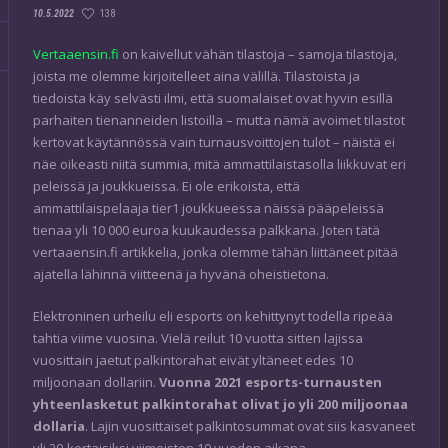
138
10.5.2022
Vertaaensin.fi
on kaivellut vähän tilastoja – samoja tilastoja,
joista me olemme kirjoitelleet aina välillä. Tilastoista ja
tiedoista käy selvästi ilmi, että suomalaiset ovat hyvin esillä
parhaiten tienanneiden listoilla – mutta nämä avoimet tilastot
kertovat käytännössä vain turnausvoittojen tulot – näistä ei
näe oikeasti niitä summia, mitä ammattilaistasolla liikkuvat eri
peleissä ja joukkueissa. Ei ole erikoista, että
ammattilaispelaaja tier1 joukkueessa näissä pääpeleissä
tienaa yli 10 000 euroa kuukaudessa palkkana. Joten tätä
vertaaensin.fi artikkelia, jonka olemme tähän liittäneet pitää
ajatella lähinnä viitteenä ja hyvänä oheistietona.
Elektroninen urheilu eli esports on kehittynyt todella ripeää
tahtia viime vuosina. Vielä reilut 10 vuotta sitten lajissa
vuosittain jaetut palkintorahat eivät yltäneet edes 10
miljoonaan dollariin.
Vuonna 2021 esports-turnausten
yhteenlasketut palkintorahat olivat jo yli 200 miljoonaa
dollaria
. Lajin vuosittaiset palkintosummat ovat siis kasvaneet
yli 20-kertaisiksi viimeisten 10 vuoden aikana.