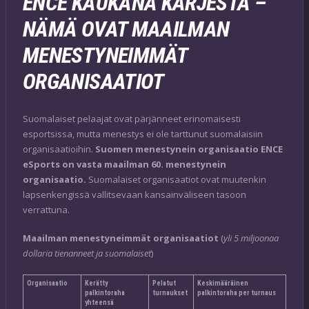
ENCE KAUKANA KÄRJESTÄ –
NÄMÄ OVAT MAAILMAN
MENESTYNEIMMÄT
ORGANISAATIOT
Suomalaiset pelaajat ovat pärjänneet erinomaisesti
esportsissa, mutta menestys ei ole tarttunut suomalaisiin
organisaatioihin.
Suomen menestynein organisaatio ENCE
eSports on vasta maailman 60. menestynein
organisaatio.
Suomalaiset organisaatiot ovat muutenkin
lapsenkengissä vallitsevaan kansainväliseen tasoon
verrattuna.
Maailman menestyneimmät organisaatiot
(
yli 5 miljoonaa
dollaria tienanneet ja suomalaiset
)
Organisaatio
Kerätty
Pelatut
Keskimääräinen
palkintoraha
turnaukset
palkintoraha per turnaus
yhteensä