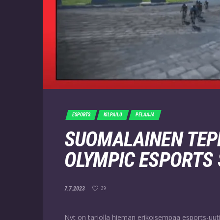
ESPORTS
KILPAILU
PELAAJA
SUOMALAINEN TEPP
OLYMPIC ESPORTS 
7.7.2023
39
Nyt on tarjolla hieman erikoisempaa esports-uut