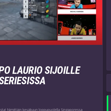
O LAURIO SIJOILLE
SERIESISSA
ista! Nimittäin kesäkuun loppupuolella Singaporessa