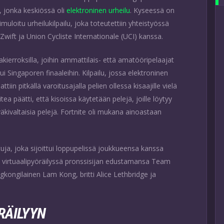
, jonka keskiössä oli
elektroninen urheilu
. Kyseessä on
uloitu urheilukilpailu, joka toteutettiin yhteistyössä
n Zwift ja Union Cycliste Internationale (UCI) kanssa.
kierroksilla, joihin ammattilais- että amatööripelaajat
 Singaporen finaaleihin. Kilpailu, jossa elektroninen
iin pitkällä varoitusajalla pelien ollessa kisaajille vielä
 päätti, että kisoissa käytetään pelejä, joille löytyy
väkivaltaisia pelejä. Fortnite oli mukana ainoastaan
stuja, joka sijoittui loppupelissä joukkueensa kanssa
 virtuaalipyöräilyssä pronssisijan edustamansa Team
gkongilainen Lam Kong, britti Alice Lethbridge ja
RÄILYYN