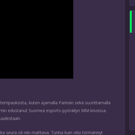
ätempauksista, kuten ajamalla Pariisiin sekä suorittamalla
min edustanut Suomea esports-pyöräilyn MM-kisoissa.
ntuudestaan.
a seura oli niin mahtava. Tuntui kuin olisi törmännyt