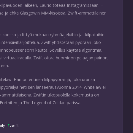
kilpavuoden jälkeen, Laurio toteaa Instagramissaan. –
ssa ja ehkä Glasgow:n MM-kisoissa, Zwift-ammattilainen
 kanssa ja liittyä mukaan ryhmäajeluihin ja -kilpailuihin.
intensiiviharjoittelua. Zwift yhdistetään pyörään joko
ljinnopeussensorin kautta. Sovellus käyttää algoritmia,
 virtuaaliradalla. Zwift ottaa huomioon pelaajan painon,
teen.
telaw. Hän on entinen kilpapyöräilijä, joka uransa
alipyöräilyä heti sen lanseerausvuonna 2014. Whitelaw ei
s-ammattilaisena. Zwiftin ulkopuolella kokemusta on
Fortniten ja The Legend of Zeldan parissa.
ily
zwift