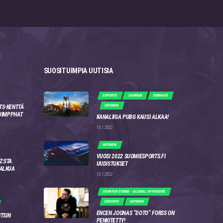
SUOSITUIMPIA UUTISIA
ESPORTS
JOUKKUE
TURNAUS
UUTINEN
TS-KENTTÄ
 JIMPPHAT
KANALIIGA PUBG KAUSI ALKAA!
10.1.2022
UUTINEN
VUOSI 2022 SUOMIESPORTS.FI
Z:STA
UUDISTUKSET
 ALKUA
10.1.2022
COUNTER STRIKE - GLOBAL OFFENSIVE
ESPORTS
UUTINEN
ENCEN JOONAS “DOTO” FORSS ON
RTSIN
PENKITETTY!