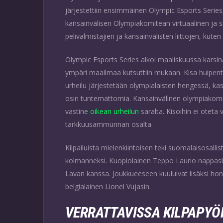
järjestettiin ensimmäinen Olympic Esports Series
kansainvälisen Olympiakomitean virtuaalinen ja sim
pelivalmistajien ja kansainvälisten liittojen, kute
Olympic Esports Series alkoi maaliskuussa karsina
ympäri maailmaa kutsuttiin mukaan. Kisa huipentui
urheilu järjestetään olympialaisten hengessä, kasatt
osin tuntemattomia. Kansainvälinen olympiakomitea
vastine
oikean urheilun
saralta. Kisoihin ei oteta 
tarkkuusammunnan osalta.
Kilpailuista mielenkiintoisen teki suomalaisosalli
kolmanneksi. Kuopiolainen Teppo Laurio nappasi
Lavan kanssa. Joukkueeseen kuuluivat lisäksi hon
belgialainen Lionel Vujasin.
VERRATTAVISSA KILPAPYÖ