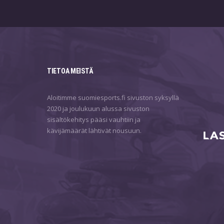
TIETOA MEISTÄ
Aloitimme suomiesports.fi sivuston syksyllä
2020 ja joulukuun alussa sivuston
sisältökehitys pääsi vauhtiin ja
kävijämäärät lähtivät nousuun.