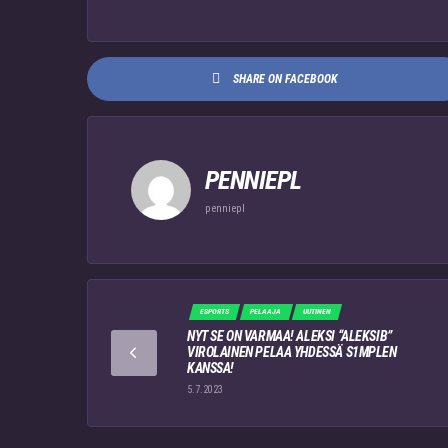
SHARE ON FACEBOOK
PENNIEPL
penniepl
ESPORTS
PELAAJA
UUTINEN
NYT SE ON VARMAA! ALEKSI “ALEKSIB”
VIROLAINEN PELAA YHDESSÄ S1MPLEN
KANSSA!
5.7.2023