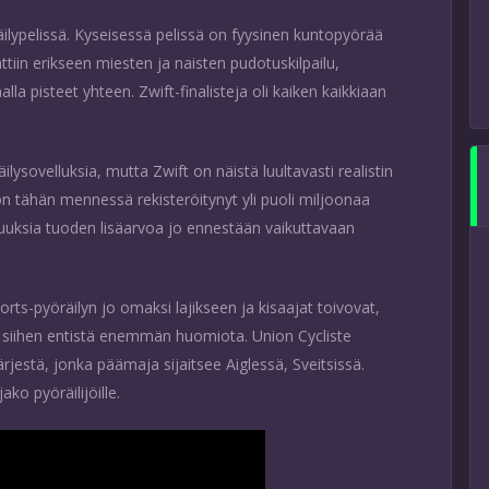
räilypelissä. Kyseisessä pelissä on fyysinen kuntopyörää
attiin erikseen miesten ja naisten pudotuskilpailu,
malla pisteet yhteen. Zwift-finalisteja oli kaiken kaikkiaan
äilysovelluksia, mutta Zwift on näistä luultavasti realistin
on tähän mennessä rekisteröitynyt yli puoli miljoonaa
isuuksia tuoden lisäarvoa jo ennestään vaikuttavaan
rts-pyöräilyn jo omaksi lajikseen ja kisaajat toivovat,
n siihen entistä enemmän huomiota. Union Cycliste
rjestä, jonka päämaja sijaitsee Aiglessä, Sveitsissä.
ako pyöräilijöille.