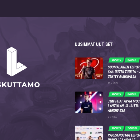
UUSIMMAT UUTISET
ESPORTS
UUTINEN
SUOMALAINEN ESPOR
SAA UUTTA TUULTA –
SIIRTYY AURORALLE
19.7.2026
ESPORTS
UUTINEN
JIMPPHAT AVAA MOU
LÄHTÖÄÄN JA UUTTA
AURORASSA
9.7.2026
ESPORTS
TURNAUS
PARIISI NOSTAA ESPO