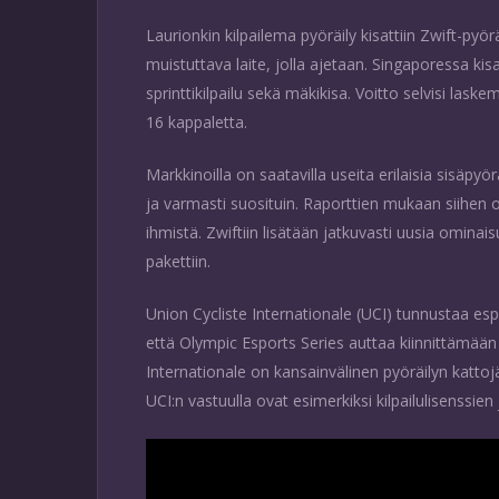
Laurionkin kilpailema pyöräily kisattiin Zwift-pyö
muistuttava laite, jolla ajetaan. Singaporessa kis
sprinttikilpailu sekä mäkikisa. Voitto selvisi laske
16 kappaletta.
Markkinoilla on saatavilla useita erilaisia sisäpyör
ja varmasti suosituin. Raporttien mukaan siihen 
ihmistä. Zwiftiin lisätään jatkuvasti uusia omina
pakettiin.
Union Cycliste Internationale (UCI) tunnustaa espo
että Olympic Esports Series auttaa kiinnittämää
Internationale on kansainvälinen pyöräilyn kattojä
UCI:n vastuulla ovat esimerkiksi kilpailulisenssien j