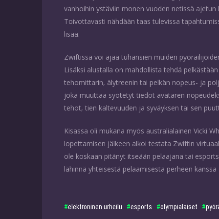
vanhoihin ystäviin monen vuoden netissä ajetun 
Toivottavasti nähdään taas tulevissa tapahtumi
lisää.
Zwiftissa voi ajaa tuhansien muiden pyöräilijöiden
Lisäksi alustalla on mahdollista tehdä pelkästään 
tehomittarin, älytreenin tai pelkän nopeus- ja po
joka muuttaa syötetyt tiedot avataren nopeudeksi
tehot, tien kaltevuuden ja syväyksen tai sen puut
Kisassa oli mukana myös australialainen Vicki Whi
lopettamisen jälkeen alkoi testata Zwiftin virtua
ole koskaan pitänyt itseään pelaajana tai esport
lähinnä yhteisestä pelaamisesta perheen kanssa 
elektroninen urheilu
esports
olympialaiset
pyörä