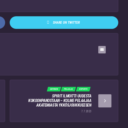
SHARE ON TWITTER
UUTINEN
PELAAJA
ESPORTS
SPIRIT ILMOITTI UUDESTA
KOKOONPANOSTAAN – KOLME PELAAJAA
AKATEMIASTA YKKÖSJOUKKUEESEN
7.7.2023