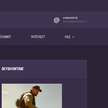
@
OTA YHTEYTTÄ
GAMER@SUOMIESPORTS.FI
EVINKIT
YHTEYDET
FAQ
SKYSHOWTIME