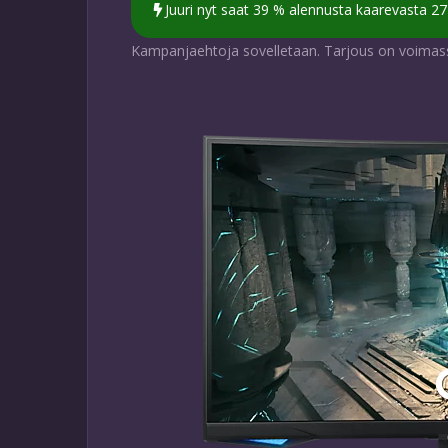
Juuri nyt saat 39 % alennusta kaarevasta 27
Kampanjaehtoja sovelletaan. Tarjous on voimassa