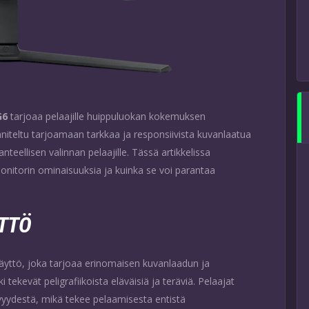
G6
tarjoaa pelaajille huippuluokan kokemuksen
teltu tarjoamaan tarkkaa ja responsiivista kuvanlaatua
anteellisen valinnan pelaajille. Tässä artikkelissa
itorin ominaisuuksia ja kuinka se voi parantaa
YTTÖ
ttö, joka tarjoaa erinomaisen kuvanlaadun ja
 tekevät peligrafiikoista eläväisiä ja teräviä. Pelaajat
syvyydestä, mikä tekee pelaamisesta entistä