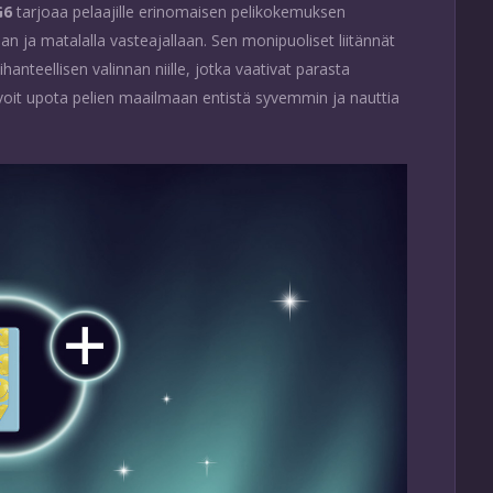
G6
tarjoaa pelaajille erinomaisen pelikokemuksen
aan ja matalalla vasteajallaan. Sen monipuoliset liitännät
hanteellisen valinnan niille, jotka vaativat parasta
oit upota pelien maailmaan entistä syvemmin ja nauttia