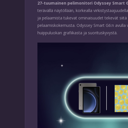
27-tuumainen pelimonitori Odyssey Smart 
terävällä näytöllään, korkealla virkistystaajuudell
ja pelaamista tukevat ominaisuudet tekevät siitä i
pelaamiskokemusta. Odyssey Smart G6:n avulla v
huippuluokan grafiikasta ja suorituskyvystä.