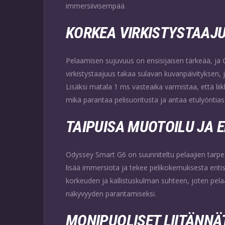
immersiivisempää.
KORKEA VIRKISTYSTAAJ
Pelaamisen sujuvuus on ensisijaisen tärkeää, ja 
virkistystaajuus takaa sulavan kuvanpäivityksen,
Lisäksi matala 1 ms vasteaika varmistaa, että liik
mikä parantaa pelisuoritusta ja antaa etulyöntias
TAIPUISA MUOTOILU JA 
Odyssey Smart G6 on suunniteltu pelaajien tarpe
lisää immersiota ja tekee pelikokemuksesta ent
korkeuden ja kallistuskulman suhteen, joten pel
näkyvyyden parantamiseksi.
MONIPUOLISET LIITÄNNÄ