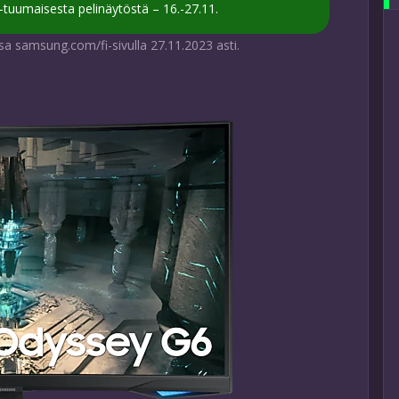
-tuumaisesta pelinäytöstä – 16.-27.11.
 samsung.com/fi-sivulla 27.11.2023 asti.