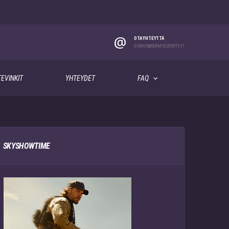
@
OTA YHTEYTTÄ
GAMER@SUOMIESPORTS.FI
EVINKIT
YHTEYDET
FAQ
SKYSHOWTIME