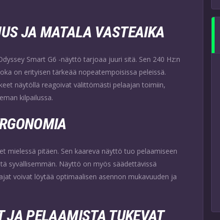
UUS JA MATALA VASTEAIKA
Odyssey Smart G6 -näyttö tarjoaa juuri sitä. Sen 240 Hz:n
 joka on erityisen tärkeää nopeatempoisissa peleissä.
keet näytöllä reagoivat välittömästi pelaajan toimiin,
eman kilpailussa.
ERGONOMIA
et mielessä pitäen. Sen kaareva näyttö tuo pelaamiseen
istä syvällisemmän. Näyttö on myös säädettävissä
aajat voivat löytää optimaalisen asennon mukavuuden ja
T JA PELAAMISTA TUKEVAT