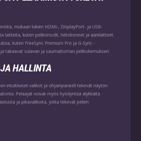
ännöitä, mukaan lukien HDMI-, DisplayPort- ja USB-
ta laitteita, kuten pelikonsolit, tietokoneet ja äänilaitteet.
uksia, kuten FreeSync Premium Pro ja G-Sync -
ä ja takaavat sulavan ja saumattoman pelikokemuksen.
JA HALLINTA
 intuitiiviset valikot ja ohjainpaneeli tekevät näytön
atonta. Pelaajat voivat myös hyödyntää älykkäitä
stusta ja pikavalikoita, jotka tekevät pelien