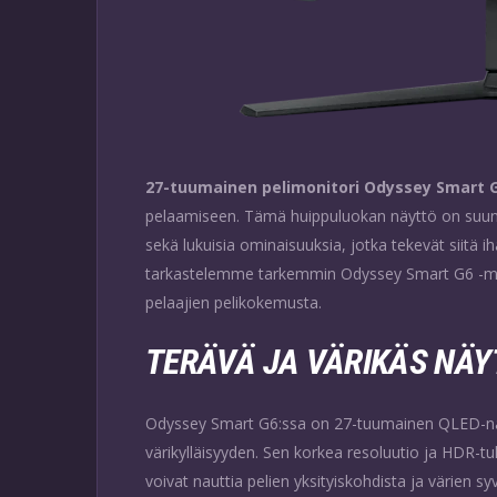
27-tuumainen pelimonitori Odyssey Smart 
pelaamiseen. Tämä huippuluokan näyttö on suunni
sekä lukuisia ominaisuuksia, jotka tekevät siitä ih
tarkastelemme tarkemmin Odyssey Smart G6 -mon
pelaajien pelikokemusta.
TERÄVÄ JA VÄRIKÄS NÄ
Odyssey Smart G6:ssa on 27-tuumainen QLED-näy
värikylläisyyden. Sen korkea resoluutio ja HDR-tuki
voivat nauttia pelien yksityiskohdista ja värien 