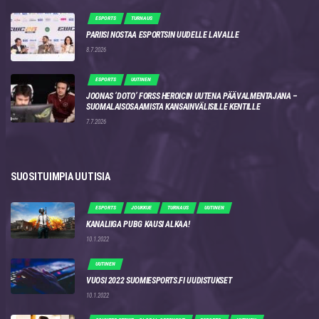
ESPORTS
TURNAUS
PARIISI NOSTAA ESPORTSIN UUDELLE LAVALLE
8.7.2026
ESPORTS
UUTINEN
JOONAS ‘DOTO’ FORSS HEROICIN UUTENA PÄÄVALMENTAJANA –
SUOMALAISOSAAMISTA KANSAINVÄLISILLE KENTILLE
7.7.2026
SUOSITUIMPIA UUTISIA
ESPORTS
JOUKKUE
TURNAUS
UUTINEN
KANALIIGA PUBG KAUSI ALKAA!
10.1.2022
UUTINEN
VUOSI 2022 SUOMIESPORTS.FI UUDISTUKSET
10.1.2022