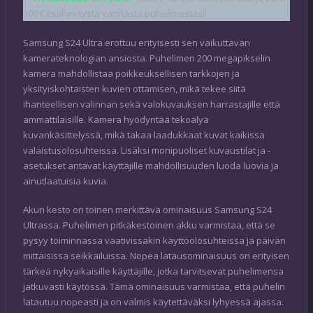
100 € lisähyvitystä vanhasta puhelimestasi!
Samsung S24 Ultra erottuu erityisesti sen vaikuttavan
kamerateknologian ansiosta. Puhelimen 200 megapikselin
kamera mahdollistaa poikkeuksellisen tarkkojen ja
yksityiskohtaisten kuvien ottamisen, mikä tekee siitä
ihanteellisen valinnan sekä valokuvauksen harrastajille että
ammattilaisille. Kamera hyödyntää tekoälyä
kuvankäsittelyssä, mikä takaa laadukkaat kuvat kaikissa
valaistusolosuhteissa. Lisäksi monipuoliset kuvaustilat ja -
asetukset antavat käyttäjille mahdollisuuden luoda luovia ja
ainutlaatuisia kuvia.
Akun kesto on toinen merkittävä ominaisuus Samsung S24
Ultrassa. Puhelimen pitkäkestoinen akku varmistaa, että se
pysyy toiminnassa vaativissakin käyttöolosuhteissa ja päivän
mittaisissa seikkailuissa. Nopea latausominaisuus on erityisen
tärkeä nykyaikaisille käyttäjille, jotka tarvitsevat puhelimensa
jatkuvasti käytössä. Tämä ominaisuus varmistaa, että puhelin
latautuu nopeasti ja on valmis käytettäväksi lyhyessä ajassa.