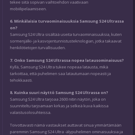
tekee siitä sopivan vaihtoehdon vaativaan
mobiilipelaamiseen.
6. Minkälaisia turvaominaisuuksia Samsung S24 Ultrassa
on?
Samsung S24 Ultra sisältää useita turvaominaisuuksia, kuten
sormenjälki- ja kasvojentunnistusteknologian, jotka takaavat
henkilötietojen turvallisuuden.
7. Onko Samsung S24 Ultrassa nopea latausominaisuus?
Kyllä, Samsung S24 Ultra tukee nopeaa latausta, mikä
tarkoittaa, että puhelimen saa latautumaan nopeasti ja
tehokkaasti.
8. Kuinka suuri näyttö Samsung S24 Ultrassa on?
Samsung S24 Ultra tarjoaa 2600 nitin näytön, joka on
suunniteltu tarjoamaan kirkas ja selkeä kuva kaikissa
valaistusolosuhteissa.
Toivottavasti nämä vastaukset auttavat sinua ymmärtämään
paremmin Samsung S24 Ultra -älypuhelimen ominaisuuksia ja