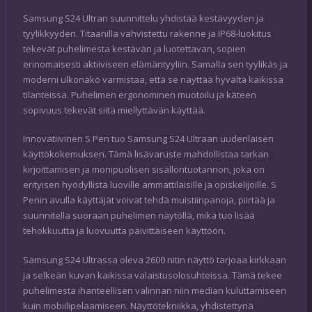
Samsung S24 Ultran suunnittelu yhdistää kestävyyden ja
tyylikkyyden. Titaanilla vahvistettu rakenne ja IP68-luokitus
tekevät puhelimesta kestävän ja luotettavan, sopien
erinomaisesti aktiiviseen elämäntyyliin. Samalla sen tyylikäs ja
moderni ulkonäkö varmistaa, että se näyttää hyvältä kaikissa
tilanteissa. Puhelimen ergonominen muotoilu ja käteen
sopivuus tekevät siitä miellyttävän käyttää.
Innovatiivinen S Pen tuo Samsung S24 Ultraan uudenlaisen
käyttökokemuksen. Tämä lisävaruste mahdollistaa tarkan
kirjoittamisen ja monipuolisen sisällöntuotannon, joka on
erityisen hyödyllistä luoville ammattilaisille ja opiskelijoille. S
Penin avulla käyttäjät voivat tehdä muistiinpanoja, piirtää ja
suunnitella suoraan puhelimen näytöllä, mikä tuo lisää
tehokkuutta ja luovuutta päivittäiseen käyttöön.
Samsung S24 Ultrassa oleva 2600 nitin näyttö tarjoaa kirkkaan
ja selkeän kuvan kaikissa valaistusolosuhteissa. Tämä tekee
puhelimesta ihanteellisen valinnan niin median kuluttamiseen
kuin mobiilipelaamiseen. Näyttötekniikka, yhdistettynä