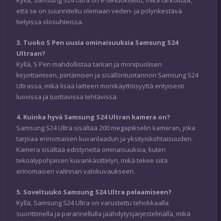
Kyllä, Samsung S24 Ultra on IP68-luokiteltu, mikä tarkoittaa,
että se on suunniteltu olemaan veden- ja pölynkestävä
tietyissä olosuhteissa.
3. Tuoko S Pen uusia ominaisuuksia Samsung S24
Ultraan?
Kyllä, S Pen mahdollistaa tarkan ja monipuolisen
kirjoittamisen, piirtämisen ja sisällöntuotannon Samsung S24
Ultrassa, mikä lisää laitteen monikäyttöisyyttä erityisesti
luovissa ja tuottavissa tehtävissä.
4. Kuinka hyvä Samsung S24 Ultran kamera on?
Samsung S24 Ultra sisältää 200 megapikselin kameran, joka
tarjoaa erinomaisen kuvanlaadun ja yksityiskohtaisuuden.
Kamera sisältää edistyneitä ominaisuuksia, kuten
tekoälypohjaisen kuvankäsittelyn, mikä tekee siitä
erinomaisen valinnan valokuvaukseen.
5. Soveltuuko Samsung S24 Ultra pelaamiseen?
Kyllä, Samsung S24 Ultra on varustettu tehokkaalla
suorittimella ja parannellulla jäähdytysjärjestelmällä, mikä