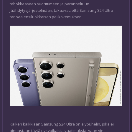
tehokkaaseen suorittimeen ja paranneltuun
jäähdytysjärjestelmään, takaavat, että Samsung S24 Ultra
tarjoaa ensiluokkaisen pelikokemuksen.
Kaiken kaikkiaan Samsung S24 Ultra on älypuhelin, joka ei
ainoastaan täytä nykyaikaisia vaatimuksia, vaan vie