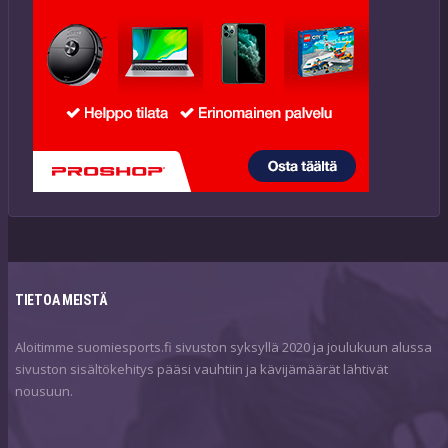
TIETOA MEISTÄ
Aloitimme suomiesports.fi sivuston syksyllä 2020 ja joulukuun alussa
sivuston sisältökehitys pääsi vauhtiin ja kävijämäärät lähtivät
nousuun.