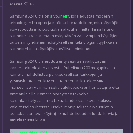
100
18.1.2024
Samsung S24 Ultra on
älypuhelin
, joka edustaa modernin
teknologian huippua ja määrittelee uudelleen, mitä käyttäjät
voivat odottaa huippuluokan älypuhelimelta. Tämä laite on
suunniteltu vastaamaan nykypäivän vaativimpien käyttäjien
tarpeisiin, yhdistäen edistyksellisen teknologian, tyylikkään
suunnittelun ja käyttäjäystävälliset toiminnot.
Samsung S24 Ultra erottuu erityisesti sen vaikuttavan
kamerateknologian ansiosta. Puhelimen 200 megapikselin
kamera mahdollistaa poikkeuksellisen tarkkojen ja
yksityiskohtaisten kuvien ottamisen, mikä tekee siitä
ihanteellisen valinnan sekä valokuvauksen harrastajille että
ammattilaisille. Kamera hyödyntää tekoälyä
kuvankäsittelyssä, mikä takaa laadukkaat kuvat kaikissa
valaistusolosuhteissa. Lisäksi monipuoliset kuvaustilat ja -
asetukset antavat käyttäjille mahdollisuuden luoda luovia ja
ainutlaatuisia kuvia.
->
Ennakkotilaa S24 Ultra
– saat 1 GB 512 GB:n hinnalla ja väh.