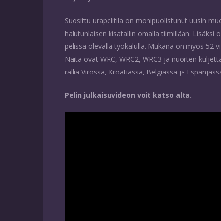
Suosittu urapelitila on monipuolistunut uusin mu
halutunlaisen kisatallin omalla tiimillään. Lisäksi
pelissä olevalla työkalulla. Mukana on myös 52 vir
Näitä ovat WRC, WRC2, WRC3 ja nuorten kuljetta
rallia Virossa, Kroatiassa, Belgiassa ja Espanjass
Pelin julkaisuvideon voit katso alta.