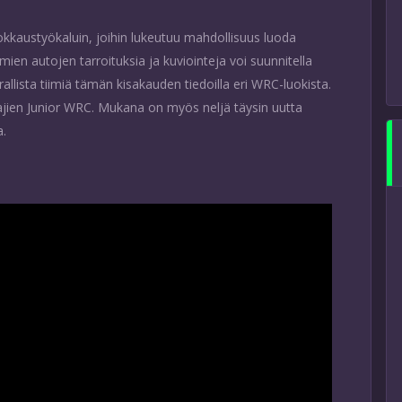
okkaustyökaluin, joihin lukeutuu mahdollisuus luoda
 omien autojen tarroituksia ja kuviointeja voi suunnitella
allista tiimiä tämän kisakauden tiedoilla eri WRC-luokista.
jien Junior WRC. Mukana on myös neljä täysin uutta
a.