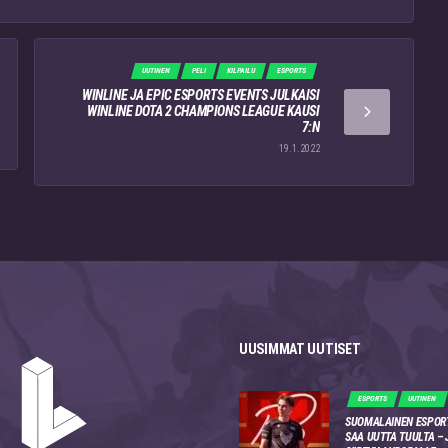
UUTINEN
PELI
KILPAILU
ESPORTS
WINLINE JA EPIC ESPORTS EVENTS JULKAISI
WINLINE DOTA 2 CHAMPIONS LEAGUE KAUSI
7:N
19.1.2022
UUSIMMAT UUTISET
ESPORTS
UUTINEN
SUOMALAINEN ESPOR
SAA UUTTA TUULTA –