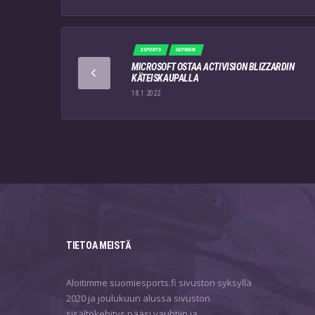
ESPORTS
UUTINEN
MICROSOFT OSTAA ACTIVISION BLIZZARDIN
KÄTEISKAUPALLA
18.1.2022
TIETOA MEISTÄ
Aloitimme suomiesports.fi sivuston syksyllä
2020 ja joulukuun alussa sivuston
sisältökehitys pääsi vauhtiin ja