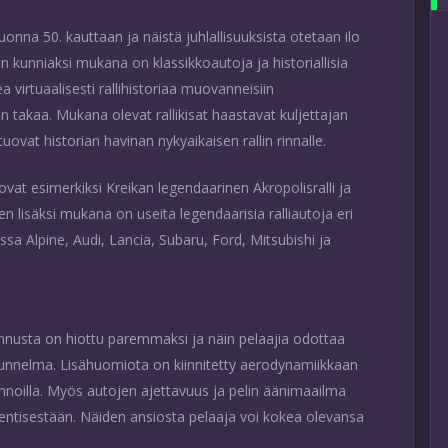
vuonna 50. kauttaan ja näistä juhlallisuuksista otetaan ilo
n kunniaksi mukana on klassikkoautoja ja historiallisia
virtuaalisesti rallihistoriaa muovanneisiin
n takaa. Mukana olevat rallikisat haastavat kuljettajan
at historian havinan nykyaikaisen rallin rinnalle.
a ovat esimerkiksi Kreikan legendaarinen Akropolisralli ja
en lisäksi mukana on useita legendaarisia ralliautoja eri
a Alpine, Audi, Lancia, Subaru, Ford, Mitsubishi ja
linnusta on hiottu paremmaksi ja näin pelaajia odottaa
tunnelma. Lisähuomiota on kiinnitetty aerodynamiikkaan
pinnoilla. Myös autojen ajettavuus ja pelin äänimaailma
ntisestään. Näiden ansiosta pelaaja voi kokea olevansa