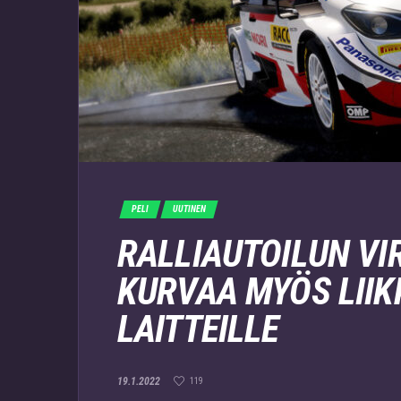
PELI
UUTINEN
RALLIAUTOILUN VI
KURVAA MYÖS LII
LAITTEILLE
19.1.2022
119