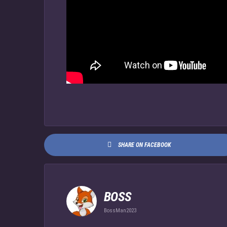
SHARE ON FACEBOOK
BOSS
BossMan2023