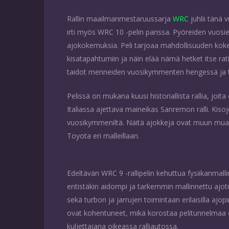
Rallin maailmanmestaruussarja
WRC
juhlii tänä 
irti myös WRC 10 -pelin parissa. Pyöreiden vuosie
ajokokemuksia. Peli tarjoaa mahdollisuuden kokea 
kisatapahtumiin ja näin elää nämä hetket itse rati
taidot menneiden vuosikymmenten hengessä ja tuov
Pelissä on mukana kuusi historiallista rallia, joit
Italiassa ajettava maineikas Sanremon ralli. Kisoj
vuosikymmeniltä. Näitä ajokkeja ovat muun muass
Toyota eri malleillaan.
Edeltävän WRC 9 -rallipelin kehuttua fysiikanmal
entistäkin aidompi ja tarkemmin mallinnettu ajo
sekä turbon ja jarrujen toimintaan erilaisilla ajo
ovat kohentuneet, mikä korostaa pelitunnelmaa e
kuljettajana oikeassa ralliautossa.