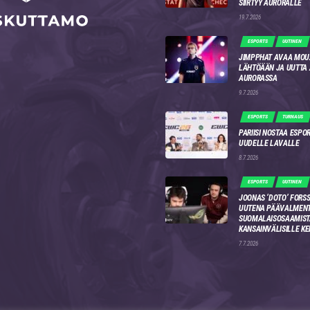
SIIRTYY AURORALLE
19.7.2026
ESPORTS
UUTINEN
JIMPPHAT AVAA MOU
LÄHTÖÄÄN JA UUTTA
AURORASSA
9.7.2026
ESPORTS
TURNAUS
PARIISI NOSTAA ESPO
UUDELLE LAVALLE
8.7.2026
ESPORTS
UUTINEN
JOONAS ‘DOTO’ FORSS
UUTENA PÄÄVALMENT
SUOMALAISOSAAMIST
KANSAINVÄLISILLE KE
7.7.2026