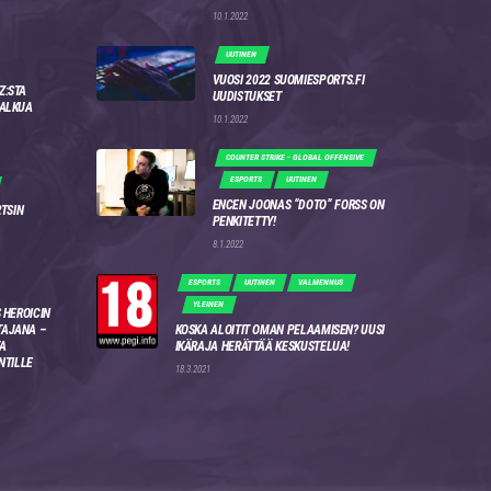
10.1.2022
UUTINEN
VUOSI 2022 SUOMIESPORTS.FI
Z:STA
UUDISTUKSET
 ALKUA
10.1.2022
COUNTER STRIKE - GLOBAL OFFENSIVE
ESPORTS
UUTINEN
ENCEN JOONAS “DOTO” FORSS ON
RTSIN
PENKITETTY!
8.1.2022
ESPORTS
UUTINEN
VALMENNUS
YLEINEN
 HEROICIN
AJANA –
KOSKA ALOITIT OMAN PELAAMISEN? UUSI
A
IKÄRAJA HERÄTTÄÄ KESKUSTELUA!
NTILLE
18.3.2021