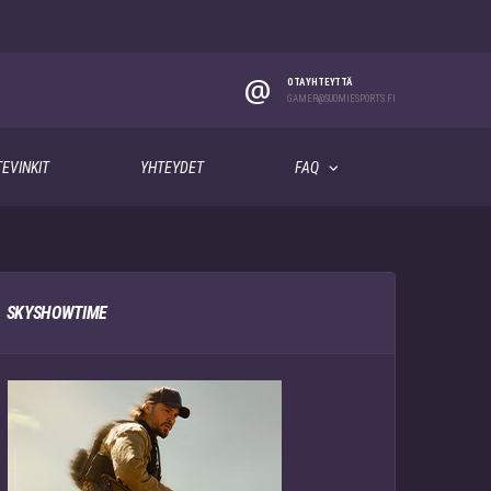
@
OTA YHTEYTTÄ
GAMER@SUOMIESPORTS.FI
EVINKIT
YHTEYDET
FAQ
SKYSHOWTIME