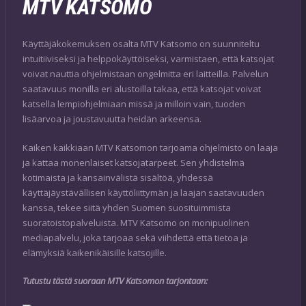
MTV KATSOMO
Käyttäjäkokemuksen osalta MTV Katsomo on suunniteltu
intuitiiviseksi ja helppokäyttöiseksi, varmistaen, että katsojat
voivat nauttia ohjelmistaan ongelmitta eri laitteilla. Palvelun
saatavuus monilla eri alustoilla takaa, että katsojat voivat
katsella lempiohjelmiaan missä ja milloin vain, tuoden
lisäarvoa ja joustavuutta heidän arkeensa.
Kaiken kaikkiaan MTV Katsomon tarjoama ohjelmisto on laaja
ja kattaa monenlaiset katsojatarpeet. Sen yhdistelmä
kotimaista ja kansainvälistä sisältöä, yhdessä
käyttäjäystävällisen käyttöliittymän ja laajan saatavuuden
kanssa, tekee siitä yhden Suomen suosituimmista
suoratoistopalveluista. MTV Katsomo on monipuolinen
mediapalvelu, joka tarjoaa sekä viihdettä että tietoa ja
elämyksiä kaikenikäisille katsojille.
Tutustu tästä suoraan MTV Katsomon tarjontaan: