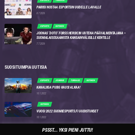
ESPORTS
TURNAUS
PARIISI NOSTAA ESPORTSIN UUDELLE LAVALLE
8.7.2026
ESPORTS
UUTINEN
JOONAS ‘DOTO’ FORSS HEROICIN UUTENA PÄÄVALMENTAJANA –
SUOMALAISOSAAMISTA KANSAINVÄLISILLE KENTILLE
7.7.2026
SUOSITUIMPIA UUTISIA
ESPORTS
JOUKKUE
TURNAUS
UUTINEN
KANALIIGA PUBG KAUSI ALKAA!
10.1.2022
UUTINEN
VUOSI 2022 SUOMIESPORTS.FI UUDISTUKSET
10.1.2022
COUNTER STRIKE - GLOBAL OFFENSIVE
ESPORTS
UUTINEN
PSSST... YKSI PIENI JUTTU!
ENCEN JOONAS “DOTO” FORSS ON PENKITETTY!