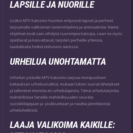
LAPSILLE JA NUORILLE
Lisäksi MTV Katsomo huomioi erityisesti lapset ja perheet
tarjoamalla valikoiman lastenohjelmia ja animaatioita. Nämä
ohjelmat eivät vain viihdytä nuorempia katsojia, vaan ne myös
opettavat ja kasvattavat, tarjoten perheille yhteisiä,
laadukkaita hetkiä television ääressä.
URHEILUA UNOHTAMATTA
Urheilun ystäville MTV Katsomo tarjoaa monipuolisen
kattauksen urheilusisältöä, mukaan lukien suorat lähetykset
ja tallenteet monista eri urheilulajeista. Tämä urheilutarjonta
mahdollistaa faneille mahdollisuuden seurata
suosikkilajejaan ja -joukkueitaan ja nauttia jännittävistä
urheiluhetkistä.
LAAJA VALIKOIMA KAIKILLE: