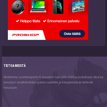
TIETOA MEISTÄ
Aloitimme suomiesports.fi sivuston syksyllä 2020 ja joulukuun alussa
sivuston sisältökehitys pääsi vauhtiin ja kävijämäärät lähtivät
nousuun.