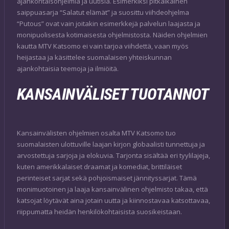
ajankohtaisohjelmia ja uutisia. Esimerkiksi pitkäikäinen
saippuasarja “Salatut elämät” ja suosittu viihdeohjelma
“Putous” ovat vain joitakin esimerkkejä palvelun laajasta ja
monipuolisesta kotimaisesta ohjelmistosta. Näiden ohjelmien
kautta MTV Katsomo ei vain tarjoa viihdettä, vaan myös
heijastaa ja käsittelee suomalaisen yhteiskunnan
ajankohtaisia teemoja ja ilmiöitä.
KANSAINVÄLISET TUOTANNOT
Kansainvälisten ohjelmien osalta MTV Katsomo tuo
suomalaisten ulottuville laajan kirjon globaalisti tunnettuja ja
arvostettuja sarjoja ja elokuvia. Tarjonta sisältää eri tyylilajeja,
kuten amerikkalaiset draamat ja komediat, brittiläiset
perinteiset sarjat sekä pohjoismaiset jännityssarjat. Tämä
monimuotoinen ja laaja kansainvälinen ohjelmisto takaa, että
katsojat löytävät aina jotain uutta ja kiinnostavaa katsottavaa,
riippumatta heidän henkilökohtaisista suosikeistaan.