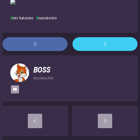
mtv katsomo
suoratoisto
BOSS
BossMan2023