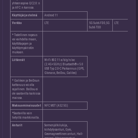
yhteensopiva QC2.0: n
ja AFC: n kanssa.
Käyttöjärjestelmä
Android 11
Verkko
LTE
5G Sub6 FDD,5G
LTE
Sub6 TDD
* Todellinen nopeus
voi vaihdella maan,
käyttötapojen ja
käyttöympäristön
mukaan.
Liitännät
Wi-Fi 802.11 a/b/g/n/ac
(2.4G+5GHz) Bluetooth® v 5.0
USB Typ 2.0-C Paikannus (GPS,
Glonass, BeiDou, Galileo)
* Galileon ja BeiDoun
kattavuus voi olla
rajallinen. BeiDou ei
ole saatavilla kaikissa
maissa.
Maksuominaisuudet
NFC MST (A52 5G)
*Saatavilla vain
tietyillä markkinoilla.
Anturit
Sormenjälkilukija,
kiihdytysanturi, Gyro,
Geomagneettinen anturi, Hall-