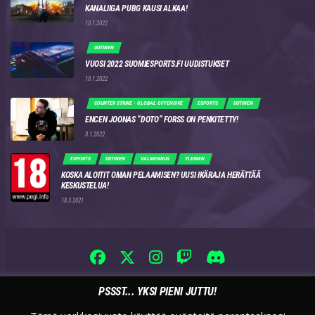
KANALIIGA PUBG KAUSI ALKAA!
10.1.2022
UUTINEN
VUOSI 2022 SUOMIESPORTS.FI UUDISTUKSET
10.1.2022
COUNTER STRIKE - GLOBAL OFFENSIVE
ESPORTS
UUTINEN
ENCEN JOONAS “DOTO” FORSS ON PENKITETTY!
8.1.2022
ESPORTS
UUTINEN
VALMENNUS
YLEINEN
KOSKA ALOITIT OMAN PELAAMISEN? UUSI IKÄRAJA HERÄTTÄÄ
KESKUSTELUA!
18.3.2021
PSSST... YKSI PIENI JUTTU!