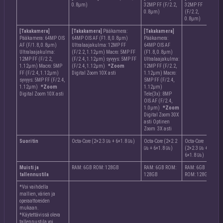
0.8µm)
32MP FF (F/2.2,
32MP FF
0.8µm)
(F/2.2,
0.8µm)
[Takakamera]
[Takakamera]
Pääkamera:
[Takakamera]
Pääkamera: 64MP OIS
64MP OIS AF (F1.8, 0.8µm)
Pääkamera:
AF (F/1.8, 0.8µm)
Ultralaajakulma: 12MP FF
64MP OIS AF
Ultralaajakulma:
(F/2.2, 1.12µm) Macro: 5MP FF
(F1.8, 0.8µm)
12MP FF (F/2.2,
(F/2.4, 1.12µm) syvyys: 5MP FF
Ultralaajakulma:
1.12µm) Macro: 5MP
(F/2.4, 1.12µm)
*Zoom
12MP FF (F/2.2,
FF (F/2.4, 1.12µm)
Digital Zoom 10X asti
1.12µm) Macro:
syvyys: 5MP FF (F/2.4,
5MP FF (F/2.4,
1.12µm)
*Zoom
1.12µm)
Digital Zoom 10X asti
Tele(3x): 8MP
OIS AF (F/2.4,
1.0µm)
*Zoom
Digital Zoom 30X
asti Optinen
Zoom 3X asti
Suoritin
Octa-Core (2×2.3 ㎓ + 6×1.8 ㎓)
Octa-Core (2×2.2
Octa-Core
㎓ + 6×1.8 ㎓)
(2×2.3 ㎓ +
6×1.8 ㎓)
Muisti ja
RAM: 6GB ROM: 128GB
RAM: 6GB ROM:
RAM: 6GB
tallennustila
128GB
ROM: 128GB
*Voi vaihdella
mallien, värien ja
operaattoreiden
mukaan.
*Käytettävissä oleva
tallennustila voi