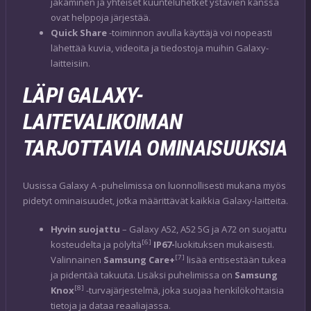
jakaminen ja yhteiset kuunteluhetket ystävien kanssa
ovat helppoja järjestää.
Quick Share
-toiminnon avulla käyttäjä voi nopeasti
lähettää kuvia, videoita ja tiedostoja muihin Galaxy-
laitteisiin.
LÄPI GALAXY-
LAITEVALIKOIMAN
TARJOTTAVIA OMINAISUUKSIA
Uusissa Galaxy A -puhelimissa on luonnollisesti mukana myös
pidetyt ominaisuudet, jotka määrittävät kaikkia Galaxy-laitteita.
Hyvin suojattu
– Galaxy A52, A52 5G ja A72 on suojattu
[6]
kosteudelta ja pölyltä
IP67-
luokituksen mukaisesti.
[7]
Valinnainen
Samsung Care+
lisää entisestään tukea
ja pidentää takuuta. Lisäksi puhelimissa on
Samsung
[8]
Knox
-turvajärjestelmä, joka suojaa henkilökohtaisia
tietoja ja dataa reaaliajassa.