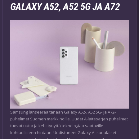
GALAXY A52, A52 5G JA A72
Samsung lanseeraa tänään Galaxy A52-, A52 5G- ja A72-
puhelimet Suomen markkinoille. Uudet A-laitesarjan puhelimet
tuovat uutta ja kehittynyttä teknologiaa saataville
kohtuulliseen hintaan. Uudistuneet Galaxy A -sarjalaiset