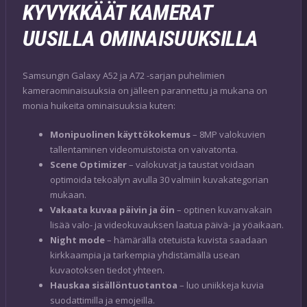
KYVYKKÄÄT KAMERAT
UUSILLA OMINAISUUKSILLA
Samsungin Galaxy A52 ja A72 -sarjan puhelimien
kameraominaisuuksia on jälleen parannettu ja mukana on
monia huikeita ominaisuuksia kuten:
Monipuolinen käyttökokemus
– 8MP valokuvien
tallentaminen videomuistoista on vaivatonta.
Scene Optimizer
– valokuvat ja taustat voidaan
optimoida tekoälyn avulla 30 valmiin kuvakategorian
mukaan.
Vakaata kuvaa päivin ja öin
– optinen kuvanvakain
lisää valo- ja videokuvauksen laatua päivä- ja yöaikaan.
Night mode
– hämärällä otetuista kuvista saadaan
kirkkaampia ja tarkempia yhdistämällä usean
kuvaotoksen tiedot yhteen.
Hauskaa sisällöntuotantoa
– luo uniikkeja kuvia
suodattimilla ja emojeilla.