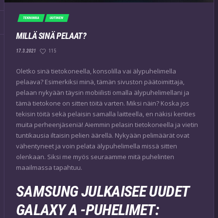
TEKNIIKKA
UUTINEN
MILLÄ SINÄ PELAAT?
115
17.3.2021
Oletko sinä tietokoneella, konsolilla vai älypuhelimella
pelaava? Esimerkiksi minä, tämän sivuston päätoimittaja,
pelaan nykyään täysin mobiilisti omalla älypuhelimellani ja
tämä tietokone on sitten töitä varten. Miksi näin? Koska jos
tekisin töitä sekä pelaisin samalla laitteella, en näkisi kenties
muita perheenjäseniä! Aiemmin pelasin tietokoneella ja vietin
tuntikausia iltaisin pelien äärellä. Nykyään pelimäärät ovat
vähentyneet ja voin pelata älypuhelimella missä sitten
olenkaan. Siksi me myös seuraamme mitä puhelinten
maailmassa tapahtuu.
SAMSUNG JULKAISEE UUDET
GALAXY A -PUHELIMET: