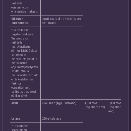
vaihdella
esiasennetun
ohjelmiston mukaan.
Ulkoinen
2 paikkaa (SIM 1 + Hybrid) Micro
tallennustila
SD: 1TB asti
* MicroSD-kortit
myydään erikseen.
Saatavuus voi
vaihdella
markkinoittain.
eSimin käyttö Galaxy-
laitteessa on
mahdollista joillakin
markkinoilla
ohjelmistopäivityksen
kautta. Muilla
markkinoilla toiminto
ei ole käytettävissä.
Tarkista
operaattoriltasi,
sallivatko tilauksesi
eSIM: n käytön.
Akku
4,500 mAh (tyypillinen arvo)
4,500 mAh
5,000 mAh
(tyypillinen arvo)
(tyypillinen
arvo)
Lataus
25W-pikalataus
* Lataaminen
kaapelilla on