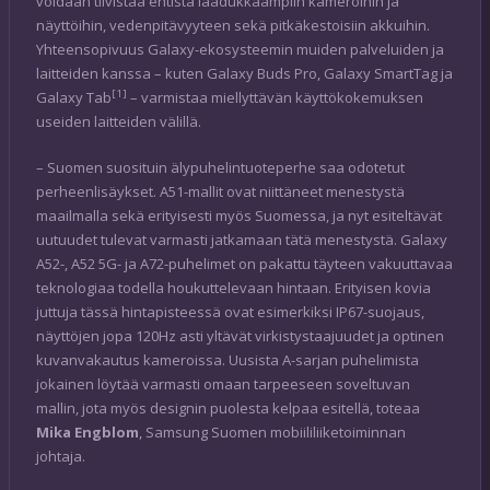
voidaan tiivistää entistä laadukkaampiin kameroihin ja
näyttöihin, vedenpitävyyteen sekä pitkäkestoisiin akkuihin.
Yhteensopivuus Galaxy-ekosysteemin muiden palveluiden ja
laitteiden kanssa – kuten Galaxy Buds Pro, Galaxy SmartTag ja
[1]
Galaxy Tab
– varmistaa miellyttävän käyttökokemuksen
useiden laitteiden välillä.
– Suomen suosituin älypuhelintuoteperhe saa odotetut
perheenlisäykset. A51-mallit ovat niittäneet menestystä
maailmalla sekä erityisesti myös Suomessa, ja nyt esiteltävät
uutuudet tulevat varmasti jatkamaan tätä menestystä. Galaxy
A52-, A52 5G- ja A72-puhelimet on pakattu täyteen vakuuttavaa
teknologiaa todella houkuttelevaan hintaan. Erityisen kovia
juttuja tässä hintapisteessä ovat esimerkiksi IP67-suojaus,
näyttöjen jopa 120Hz asti yltävät virkistystaajuudet ja optinen
kuvanvakautus kameroissa. Uusista A-sarjan puhelimista
jokainen löytää varmasti omaan tarpeeseen soveltuvan
mallin, jota myös designin puolesta kelpaa esitellä, toteaa
Mika Engblom
, Samsung Suomen mobiililiiketoiminnan
johtaja.