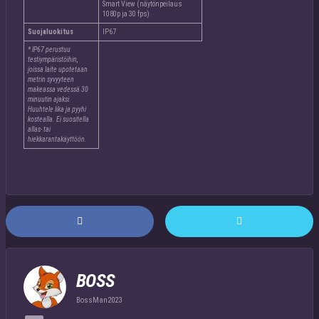
Smart View (näytönpeilaus
1080p ja 30 fps)
Suojaluokitus
IP67
* IP67 perustuu
testiympäristöihin,
joissa laite upotetaan
metrin syvyyteen
makeassa vedessä 30
minuutin ajaksi.
Huuhtele lika ja pyyhi
kostealla. Ei suositella
allas- tai
hiekkarantakäyttöön.
BOSS
BossMan2023