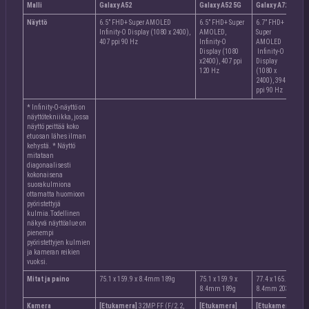
Malli
Galaxy A52
Galaxy A52 5G
Galaxy A72
Näyttö
6.5” FHD+ Super AMOLED
6.5” FHD+ Super
6.7” FHD+
Infinity-O Display (1080 x 2400),
AMOLED,
Super
407 ppi 90 Hz
Infinity-O
AMOLED
Display (1080
Infinity-O
x2400), 407 ppi
Display
120 Hz
(1080 x
2400), 394
ppi 90 Hz
* Infinity-O-näyttö on
näyttötekniikka, jossa
näyttö peittää koko
etuosan lähes ilman
kehystä. * Näyttö
mitataan
diagonaalisesti
kokonaisena
suorakulmiona
ottamatta huomioon
pyöristettyjä
kulmia.Todellinen
näkyvä näyttöalue on
pienempi
pyöristettyjen kulmien
ja kameran reikien
vuoksi.
Mitat ja paino
75.1 x 159.9 x 8.4mm 189g
75.1 x 159.9 x
77.4 x 165.0 x
8.4mm 189g
8.4mm 203g
Kamera
[Etukamera]
32MP FF (F/2.2,
[Etukamera]
[Etukamera]