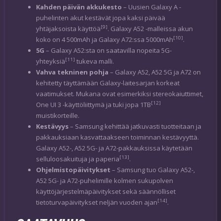
Kahden päivän akkukesto
– Uusien Galaxy A -
puhelinten akut kestävät jopa kaksi päivää
[9]
yhtäjaksoista käyttöä
. Galaxy A52 -malleissa akun
[10]
koko on 4 500mAh ja Galaxy A72:ssa 5000mAh
.
5G
– Galaxy A52:sta on saatavilla nopeita 5G-
[11]
yhteyksiä
tukeva malli.
Vahva tekninen pohja
– Galaxy A52, A52 5G ja A72 on
kehitetty täyttämään Galaxy-laitesarjan korkeat
vaatimukset. Mukana ovat esimerkiksi stereokaiuttimet,
[12]
One UI 3 -käyttöliittymä ja tuki jopa 1TB
muistikorteille.
Kestävyys
– Samsung kehittää jatkuvasti tuotteitaan ja
pakkauksiaan kasvattaakseen toiminnan kestävyyttä.
Galaxy A52-, A52 5G- ja A72-pakkauksissa käytetään
[13]
selluloosakuituja ja paperia
.
Ohjelmistopäivitykset
– Samsung tuo Galaxy A52-,
A52 5G- ja A72-puhelimille kolmen sukupolven
käyttöjärjestelmäpäivitykset sekä säännölliset
[14]
tietoturvapäivitykset neljän vuoden ajan
.