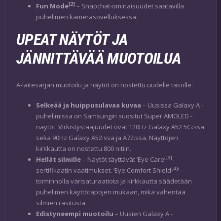
[2]
Fun Mode
– Snapchat-ominaisuudet saatavilla
puhelimen kamerasovelluksessa.
UPEAT NÄYTÖT JA
JÄNNITTÄVÄÄ MUOTOILUA
A-laitesarjan muotoilu ja näytöt on nostettu uudelle tasolle.
Selkeää ja huippusulavaa kuvaa
– Uusissa Galaxy A -
puhelimissa on Samsungin suositut Super AMOLED -
näytöt. Virkistystaajuudet ovat 120Hz Galaxy A52 5G:ssä
sekä 90Hz Galaxy A52:ssa ja A72:ssa. Näyttöjen
kirkkautta on nostettu 800 nitiin.
[3]
Hellät silmille
– Näytöt täyttävät ‘Eye Care’
-
[4]
sertifikaatin vaatimukset. ‘Eye Comfort Shield
’ -
toiminnolla värisaturaatiota ja kirkkautta säädetään
puhelimen käyttötapojen mukaan, mikä vähentää
silmien rasitusta.
Edistyneempi muotoilu
– Uusien Galaxy A -