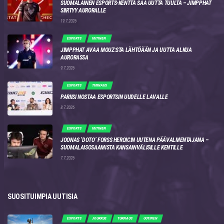
SUOMALAINEN ESPORTS-KENTTÄ SAA UUTTA TUULTA – JIMPPHAT
SIIRTYY AURORALLE
19.7.2026
ESPORTS
UUTINEN
JIMPPHAT AVAA MOUZ:STA LÄHTÖÄÄN JA UUTTA ALKUA
AURORASSA
9.7.2026
ESPORTS
TURNAUS
PARIISI NOSTAA ESPORTSIN UUDELLE LAVALLE
8.7.2026
ESPORTS
UUTINEN
JOONAS ‘DOTO’ FORSS HEROICIN UUTENA PÄÄVALMENTAJANA –
SUOMALAISOSAAMISTA KANSAINVÄLISILLE KENTILLE
7.7.2026
SUOSITUIMPIA UUTISIA
ESPORTS
JOUKKUE
TURNAUS
UUTINEN