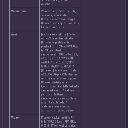
sensori, läheisyysanturi,
valoanturi
Varmennus
Varmennustyypit: Kuvio, PIN,
Salasana, Sormenjälki
Biometriset varmennustyypit:
Ultraäänisormenjälkitunnistus,
kasvojentunnistus
Ääni
[AKG stereokaiuttimet] Dolby
Atmos Surround-äänitilalla
[Ultra high quality audio
playback] UHQ 24-bit PCM: Upp
till 24 bits [Tuetut
ääniformaatit] MP3, M4A, 3GA,
AAC, OGG, OGA, WAV, AMR,
AWB, FLAC, MID, MIDI, XMF,
MXMF, IMY, RTTTL, RTX, OTA
[Bluetooth] Kaksoisääni: Galaxy
A52-, A52 5G- ja A72-laitteisiin
voi liittää kaksi yhteensopivaa
Bluetooth-laitetta äänen
toistamiseksi kahdella laitteella
samanaikaisesti. * Kahden
yhdistetyn laitteen
äänentoistossa voi olla joitain
eroja. Scalable Codec *
Saatavana vain joihinkin
Samsungin lisävarusteisiin.
Video
[Tuetut videoformaatit] MP4,
M4V, 3GP, 3G2, AVI, FLV, MKV,
WEBM [TV-yhteys] Langaton: