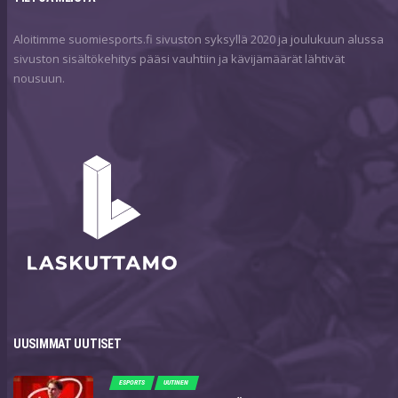
Aloitimme suomiesports.fi sivuston syksyllä 2020 ja joulukuun alussa
sivuston sisältökehitys pääsi vauhtiin ja kävijämäärät lähtivät
nousuun.
UUSIMMAT UUTISET
ESPORTS
UUTINEN