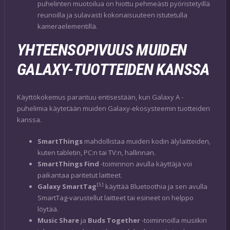
puhelinten muotoilua on hiottu pehmeästi pyöristetyillä
reunoilla ja sulavasti kokonaisuuteen istutetulla
kameraelementillä.
YHTEENSOPIVUUS MUIDEN
GALAXY-TUOTTEIDEN KANSSA
Käyttökokemus parantuu entisestään, kun Galaxy A -
puhelimia käytetään muiden Galaxy-ekosysteemin tuotteiden
kanssa.
SmartThings
mahdollistaa muiden kodin älylaitteiden,
kuten tabletin, PC:n tai TV:n, hallinnan.
SmartThings Find
-toiminnon avulla käyttäjä voi
paikantaa paritetut laitteet.
[5]
Galaxy SmartTag
käyttää Bluetoothia ja sen avulla
SmartTag-varustellut laitteet tai esineet on helppo
löytää.
Music Share
ja
Buds Together
-toiminnoilla musiikin